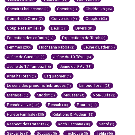
Chemirat haLachone
Chemita
Chiddoukh
(3)
(3)
(36)
Compte du Omer
Conversion
Couple
(7)
(4)
(103)
Couple et Famille
Deuil
Divers
(1)
(37)
(81)
Education des enfants
Explications de Torah
(12)
(3)
Femmes
Hochaana Rabba
Jeûne d'Esther
(290)
(2)
(4)
Jeûne de Guedalia
Jeûne du 10 Tévet
(3)
(5)
Jeûne du 17 Tamouz
Jeûne du 9 Av
(16)
(33)
Kriat haTorah
Lag Baomer
(3)
(1)
Le sens des prénoms hébraïques
Limoud Torah
(1)
(23)
Mariage
Middot
Moussar
Non-Juifs
(65)
(3)
(4)
(2)
Pensée Juive
Pessah
Pourim
(106)
(16)
(11)
Pureté Familiale
Relations & Pudeur
(335)
(85)
Respect des Parents
Roch Hachana
Santé
(7)
(10)
(1)
Sexualité
Souccot
Techouva
Téfila
(1)
(8)
(5)
(96)