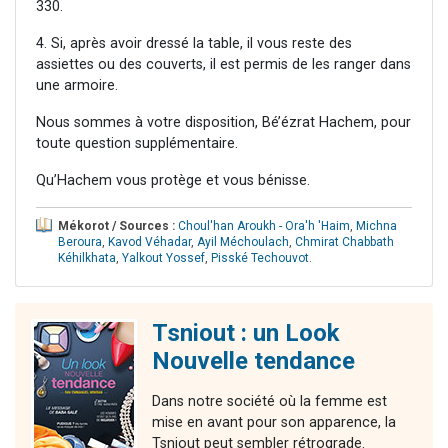
330.
4. Si, après avoir dressé la table, il vous reste des
assiettes ou des couverts, il est permis de les ranger dans
une armoire.
Nous sommes à votre disposition, Bé’ézrat Hachem, pour
toute question supplémentaire.
Qu’Hachem vous protège et vous bénisse.
Mékorot / Sources :
Choul'han Aroukh - Ora'h 'Haim
,
Michna
Beroura
,
Kavod Véhadar
,
Ayil Méchoulach
,
Chmirat Chabbath
Kéhilkhata
,
Yalkout Yossef
,
Pisské Techouvot
.
Tsniout : un Look
Nouvelle tendance
Dans notre société où la femme est
mise en avant pour son apparence, la
Tsniout peut sembler rétrograde.