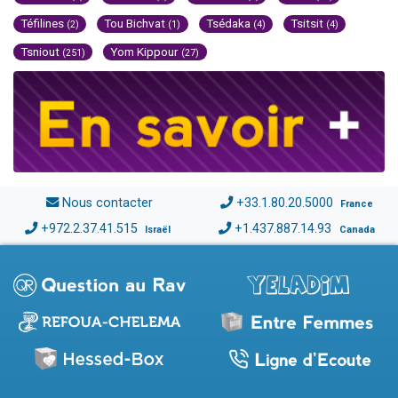
Téfilines
Tou Bichvat
Tsédaka
Tsitsit
(2)
(1)
(4)
(4)
Tsniout
Yom Kippour
(251)
(27)
Nous contacter
+33.1.80.20.5000
France
+972.2.37.41.515
+1.437.887.14.93
Israël
Canada