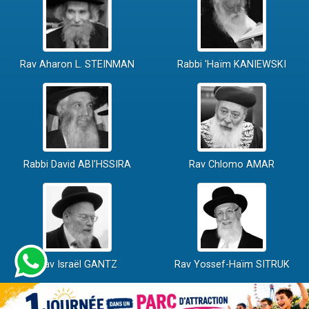
Rav Aharon L. STEINMAN
Rabbi 'Haïm KANIEWSKI
Rabbi David ABI'HSSIRA
Rav Chlomo AMAR
Rav Israël GANTZ
Rav Yossef-Haïm SITRUK