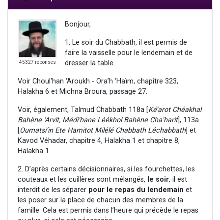
Bonjour,
1. Le soir du Chabbath, il est permis de
faire la vaisselle pour le lendemain et de
dresser la table.
45327 réponses
Voir Choul'han ‘Aroukh - Ora’h ‘Haïm, chapitre 323,
Halakha 6 et Michna Broura, passage 27.
Voir, également, Talmud Chabbath 118a [
Ké’arot Chéakhal
Bahène ‘Arvit, Médi’hane Léékhol Bahène Cha’harit
], 113a
[
Oumatsi’in Ete Hamitot Milélé Chabbath Léchabbath
] et
Kavod Véhadar, chapitre 4, Halakha 1 et chapitre 8,
Halakha 1.
2. D’après certains décisionnaires, si les fourchettes, les
couteaux et les cuillères sont mélangés,
le soir
, il est
interdit de les séparer
pour le repas du lendemain
et
les poser sur la place de chacun des membres de la
famille. Cela est permis dans l’heure qui précède le repas