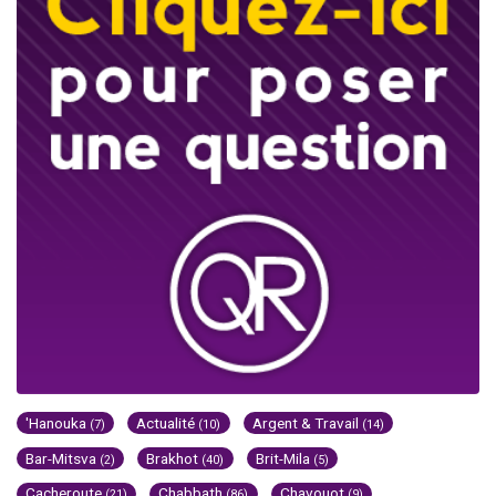
'Hanouka
Actualité
Argent & Travail
(7)
(10)
(14)
Bar-Mitsva
Brakhot
Brit-Mila
(2)
(40)
(5)
Cacheroute
Chabbath
Chavouot
(21)
(86)
(9)