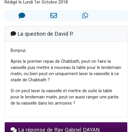
Rédigé le Lundi 1er Octobre 2018
Ariel vient de donner son Maasser
Il reste 49 places pour étudier en groupe sur Zoom
Nathaniel vient de donner son Maasser
6 personnes viennent de faire un don pour 5 enfants déjà orphelins risquent de perdre leur maman
La question de David P.
3 personnes viennent de nous rejoindre sur WhatsApp
Bonjour,
Après le premier repas de Chabbath, peut-on faire la
vaisselle puis mettre à nouveau la table pour le lendemain
matin, ou bien peut-on uniquement laver la vaisselle à ce
stade de Chabbath ?
Si on peut laver la vaisselle et mettre de suite la table
pour le lendemain matin, peut-on aussi ranger une partie
de la vaisselle dans les armoires ?
La réponse de Rav Gabriel DAYAN