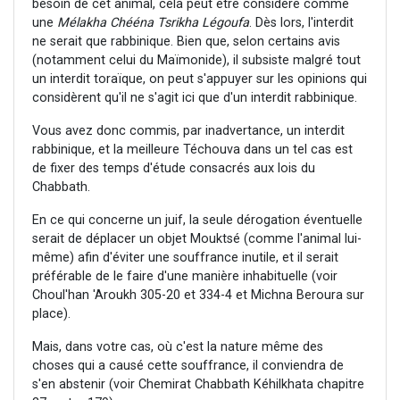
besoin de cet animal, cela peut être considéré comme
une
Mélakha Chééna Tsrikha Légoufa
. Dès lors, l'interdit
ne serait que rabbinique. Bien que, selon certains avis
(notamment celui du Maïmonide), il subsiste malgré tout
un interdit toraïque, on peut s'appuyer sur les opinions qui
considèrent qu'il ne s'agit ici que d'un interdit rabbinique.
Vous avez donc commis, par inadvertance, un interdit
rabbinique, et la meilleure Téchouva dans un tel cas est
de fixer des temps d'étude consacrés aux lois du
Chabbath.
En ce qui concerne un juif, la seule dérogation éventuelle
serait de déplacer un objet Mouktsé (comme l'animal lui-
même) afin d'éviter une souffrance inutile, et il serait
préférable de le faire d'une manière inhabituelle (voir
Choul'han 'Aroukh 305-20 et 334-4 et Michna Beroura sur
place).
Mais, dans votre cas, où c'est la nature même des
choses qui a causé cette souffrance, il conviendra de
s'en abstenir (voir Chemirat Chabbath Kéhilkhata chapitre