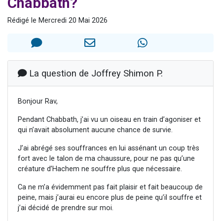
Chabbath?
61 personnes viennent de demander une bénédiction
Rédigé le Mercredi 20 Mai 2026
Il reste 49 places pour étudier en groupe sur Zoom
Ariel vient de donner son Maasser
Nathaniel vient de donner son Maasser
4 personnes viennent de nous rejoindre sur WhatsApp
La question de Joffrey Shimon P.
Bonjour Rav,
Pendant Chabbath, j’ai vu un oiseau en train d’agoniser et
qui n’avait absolument aucune chance de survie.
J’ai abrégé ses souffrances en lui assénant un coup très
fort avec le talon de ma chaussure, pour ne pas qu’une
créature d’Hachem ne souffre plus que nécessaire.
Ca ne m’a évidemment pas fait plaisir et fait beaucoup de
peine, mais j’aurai eu encore plus de peine qu’il souffre et
j’ai décidé de prendre sur moi.