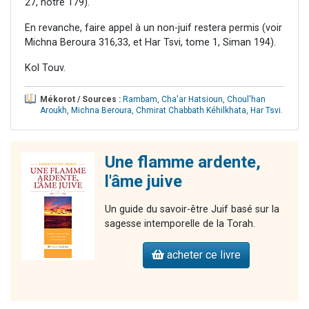
27, notre 179).
En revanche, faire appel à un non-juif restera permis (voir
Michna Beroura 316,33, et Har Tsvi, tome 1, Siman 194).
Kol Touv.
Mékorot / Sources :
Rambam
,
Cha'ar Hatsioun
,
Choul'han
Aroukh
,
Michna Beroura
,
Chmirat Chabbath Kéhilkhata
,
Har Tsvi
.
Une flamme ardente,
l'âme juive
Un guide du savoir-être Juif basé sur la
sagesse intemporelle de la Torah.
acheter ce livre