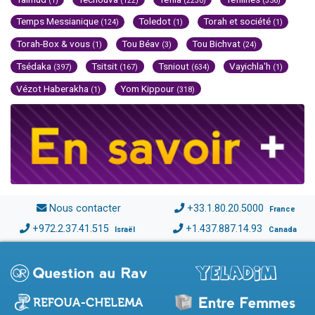
(1)
(122)
(2230)
(356)
Temps Messianique
Toledot
Torah et société
(124)
(1)
(1)
Torah-Box & vous
Tou Béav
Tou Bichvat
(1)
(3)
(24)
Tsédaka
Tsitsit
Tsniout
Vayichla'h
(397)
(167)
(634)
(1)
Vézot Haberakha
Yom Kippour
(1)
(318)
Nous contacter
+33.1.80.20.5000
France
+972.2.37.41.515
+1.437.887.14.93
Israël
Canada