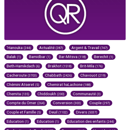
'Hanouka
Actualité
Argent & Travail
(244)
(287)
(747)
Balak
Bamidbar
Bar-Mitsva
Berechit
(1)
(1)
(118)
(1)
Beth-Hamikdach
Brakhot
Brit-Mila
(6)
(1518)
(176)
Cacheroute
Chabbath
Chavouot
(3703)
(2426)
(219)
Chémini Atseret
Chemirat haLachone
(5)
(188)
Chemita
Chiddoukh
Communauté
(135)
(200)
(3)
Compte du Omer
Conversion
Couple
(264)
(303)
(297)
Couple et Famille
Deuil
Divers
(5)
(1102)
(5037)
Education
Education
Education des enfants
(1)
(1)
(244)