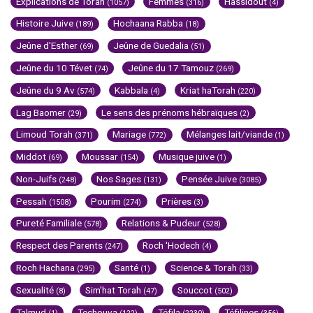
Explications de Torah
Femmes
Hassidout
(1057)
(316)
(4)
Histoire Juive
Hochaana Rabba
(189)
(18)
Jeûne d'Esther
Jeûne de Guedalia
(69)
(51)
Jeûne du 10 Tévet
Jeûne du 17 Tamouz
(74)
(269)
Jeûne du 9 Av
Kabbala
Kriat haTorah
(574)
(4)
(220)
Lag Baomer
Le sens des prénoms hébraïques
(29)
(2)
Limoud Torah
Mariage
Mélanges lait/viande
(371)
(772)
(1)
Middot
Moussar
Musique juive
(69)
(154)
(1)
Non-Juifs
Nos Sages
Pensée Juive
(248)
(131)
(3085)
Pessah
Pourim
Prières
(1508)
(274)
(3)
Pureté Familiale
Relations & Pudeur
(578)
(528)
Respect des Parents
Roch 'Hodech
(247)
(4)
Roch Hachana
Santé
Science & Torah
(295)
(1)
(33)
Sexualité
Sim'hat Torah
Souccot
(8)
(47)
(502)
Talmud
Techouva
Téfila
Téfilines