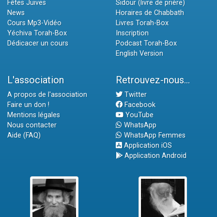
Fêtes Juives
Sidour (livre de prière)
News
Horaires de Chabbath
Cours Mp3-Vidéo
Livres Torah-Box
Yéchiva Torah-Box
Inscription
Dédicacer un cours
Podcast Torah-Box
English Version
L'association
Retrouvez-nous...
A propos de l'association
Twitter
Faire un don !
Facebook
Mentions légales
YouTube
Nous contacter
WhatsApp
Aide (FAQ)
WhatsApp Femmes
Application iOS
Application Android