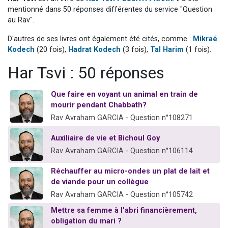
61 personnes viennent de demander une bénédiction
mentionné dans 50 réponses différentes du service "Question
au Rav".
Ariel vient de donner son Maasser
D'autres de ses livres ont également été cités, comme :
Mikraé
Il reste 49 places pour étudier en groupe sur Zoom
Kodech
(20 fois),
Hadrat Kodech
(3 fois),
Tal Harim
(1 fois).
Eva vient de donner son Maasser
Har Tsvi : 50 réponses
4 personnes viennent de nous rejoindre sur WhatsApp
Que faire en voyant un animal en train de
mourir pendant Chabbath?
Rav Avraham GARCIA - Question n°108271
Auxiliaire de vie et Bichoul Goy
Rav Avraham GARCIA - Question n°106114
Réchauffer au micro-ondes un plat de lait et
de viande pour un collègue
Rav Avraham GARCIA - Question n°105742
Mettre sa femme à l'abri financièrement,
obligation du mari ?