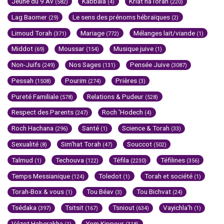
Jeûne du 9 Av
Kabbala
Kriat haTorah
(582)
(4)
(220)
Lag Baomer
Le sens des prénoms hébraïques
(29)
(2)
Limoud Torah
Mariage
Mélanges lait/viande
(371)
(772)
(1)
Middot
Moussar
Musique juive
(69)
(154)
(1)
Non-Juifs
Nos Sages
Pensée Juive
(249)
(131)
(3087)
Pessah
Pourim
Prières
(1508)
(274)
(3)
Pureté Familiale
Relations & Pudeur
(578)
(528)
Respect des Parents
Roch 'Hodech
(247)
(4)
Roch Hachana
Santé
Science & Torah
(296)
(1)
(33)
Sexualité
Sim'hat Torah
Souccot
(8)
(47)
(502)
Talmud
Techouva
Téfila
Téfilines
(1)
(122)
(2230)
(356)
Temps Messianique
Toledot
Torah et société
(124)
(1)
(1)
Torah-Box & vous
Tou Béav
Tou Bichvat
(1)
(3)
(24)
Tsédaka
Tsitsit
Tsniout
Vayichla'h
(397)
(167)
(634)
(1)
Vézot Haberakha
Yom Kippour