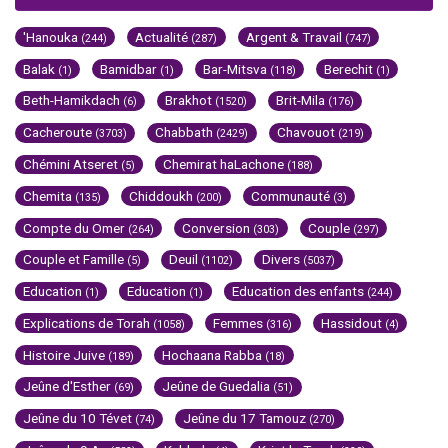
'Hanouka
Actualité
Argent & Travail
(244)
(287)
(747)
Balak
Bamidbar
Bar-Mitsva
Berechit
(1)
(1)
(118)
(1)
Beth-Hamikdach
Brakhot
Brit-Mila
(6)
(1520)
(176)
Cacheroute
Chabbath
Chavouot
(3703)
(2429)
(219)
Chémini Atseret
Chemirat haLachone
(5)
(188)
Chemita
Chiddoukh
Communauté
(135)
(200)
(3)
Compte du Omer
Conversion
Couple
(264)
(303)
(297)
Couple et Famille
Deuil
Divers
(5)
(1102)
(5037)
Education
Education
Education des enfants
(1)
(1)
(244)
Explications de Torah
Femmes
Hassidout
(1058)
(316)
(4)
Histoire Juive
Hochaana Rabba
(189)
(18)
Jeûne d'Esther
Jeûne de Guedalia
(69)
(51)
Jeûne du 10 Tévet
Jeûne du 17 Tamouz
(74)
(270)