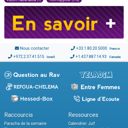
(1)
(318)
Nous contacter
+33.1.80.20.5000
France
+972.2.37.41.515
+1.437.887.14.93
Israël
Canada
Raccourcis
Ressources
Paracha de la semaine
Calendrier Juif