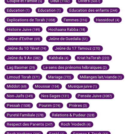
Couple et Famille
Deuil
Divers
(5)
(1102)
(5037)
Education
Education
Education des enfants
(1)
(1)
(244)
Explications de Torah
Femmes
Hassidout
(1058)
(316)
(4)
Histoire Juive
Hochaana Rabba
(189)
(18)
Jeûne d'Esther
Jeûne de Guedalia
(69)
(51)
Jeûne du 10 Tévet
Jeûne du 17 Tamouz
(74)
(270)
Jeûne du 9 Av
Kabbala
Kriat haTorah
(582)
(4)
(220)
Lag Baomer
Le sens des prénoms hébraïques
(29)
(2)
Limoud Torah
Mariage
Mélanges lait/viande
(371)
(772)
(1)
Middot
Moussar
Musique juive
(69)
(154)
(1)
Non-Juifs
Nos Sages
Pensée Juive
(249)
(131)
(3087)
Pessah
Pourim
Prières
(1508)
(274)
(3)
Pureté Familiale
Relations & Pudeur
(578)
(528)
Respect des Parents
Roch 'Hodech
(247)
(4)
Roch Hachana
Santé
Science & Torah