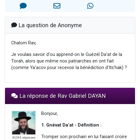
3 personnes viennent de nous rejoindre sur WhatsApp
2 nouvelles musiques dans Torah-Box Music
8 personnes viennent de faire un don pour Tsédaka : pauvres d'Israel
La question de Anonyme
Nouvelle émission radio : Visions de grandeur n°104 : Le Chabbath et le Birkat Hamazone à travers le temps
Chalom Rav,
4 personnes viennent de nous rejoindre sur WhatsApp
Je voulais savoir d'ou apprend-on le Guézèl Da'at de la
Torah, alors que même nos patriarches en ont fait
(comme Ya'acov pour recevoir la bénédiction d'Its'hak) ?
La réponse de Rav Gabriel DAYAN
Bonjour,
1. Gnévat Da’at - Définition :
Tromper son prochain en lui faisant croire
45345 réponses