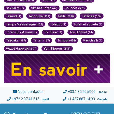
(296)
(1)
(33)
Sexualité
Sim'hat Torah
Souccot
(8)
(47)
(502)
Talmud
Techouva
Téfila
Téfilines
(1)
(122)
(2230)
(356)
Temps Messianique
Toledot
Torah et société
(124)
(1)
(1)
Torah-Box & vous
Tou Béav
Tou Bichvat
(1)
(3)
(24)
Tsédaka
Tsitsit
Tsniout
Vayichla'h
(397)
(167)
(634)
(1)
Vézot Haberakha
Yom Kippour
(1)
(318)
Nous contacter
+33.1.80.20.5000
France
+972.2.37.41.515
+1.437.887.14.93
Israël
Canada