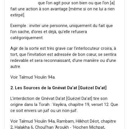
que l’on agit pour son bien ou que l’on [a]
fait une action à son avantage [même si on ne lui a rien
extirpé].
Exemple : inviter une personne, uniquement du fait que
l’on sache, d’ores et déjà, qu’elle refusera
catégoriquement.
Agir de la sorte est très grave car l’interlocuteur croira, à
tort, que l’invitation est adressée de bon cœur, se sentira
redevable et sera reconnaissant, d’une manière ou d’une
autre.
Voir Talmud ‘Houlin 94a.
2. Les Sources de la Gnévat Da’at [Guézel Da’at]
L’interdiction de Gnévat Da’at [Guézel Da’at] tire son
origine dans la Torah : Vayikra, chapitre 19, verset 12. Que
ce soit envers un juif ou un non-juif.
Voir Talmud ‘Houlin 94a, Rambam, Hilkhot Déot, chapitre
2, Halakha 6, Choul'han ‘Aroukh - ‘Hochen Michpat,