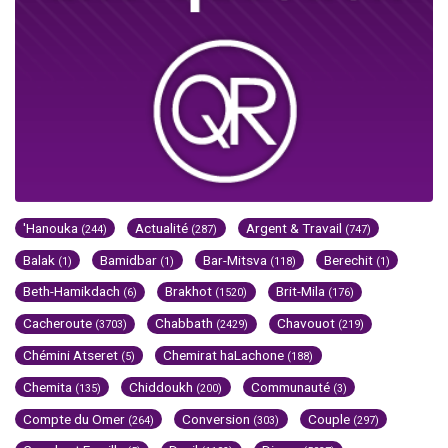
'Hanouka
Actualité
Argent & Travail
(244)
(287)
(747)
Balak
Bamidbar
Bar-Mitsva
Berechit
(1)
(1)
(118)
(1)
Beth-Hamikdach
Brakhot
Brit-Mila
(6)
(1520)
(176)
Cacheroute
Chabbath
Chavouot
(3703)
(2429)
(219)
Chémini Atseret
Chemirat haLachone
(5)
(188)
Chemita
Chiddoukh
Communauté
(135)
(200)
(3)
Compte du Omer
Conversion
Couple
(264)
(303)
(297)