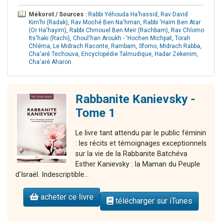
Mékorot / Sources :
Rabbi Yéhouda Ha’hassid
,
Rav David
Kim’hi (Radak)
,
Rav Moché Ben Na'hman
,
Rabbi 'Haïm Ben Atar
(Or Ha'hayim)
,
Rabbi Chmouel Ben Meir (Rachbam)
,
Rav Chlomo
Its'haki (Rachi)
,
Choul'han Aroukh - 'Hochen Michpat
,
Torah
Chléma
,
Le Midrach Raconte
,
Rambam
,
Sforno
,
Midrach Rabba
,
Cha'aré Techouva
,
Encyclopédie Talmudique
,
Hadar Zekenim
,
Cha'aré Aharon
.
Rabbanite Kanievsky -
Tome 1
Le livre tant attendu par le public féminin
: les récits et témoignages exceptionnels
sur la vie de la Rabbanite Batchéva
Esther Kanievsky : la Maman du Peuple
d'Israël. Indescriptible...
acheter ce livre
télécharger sur iTunes