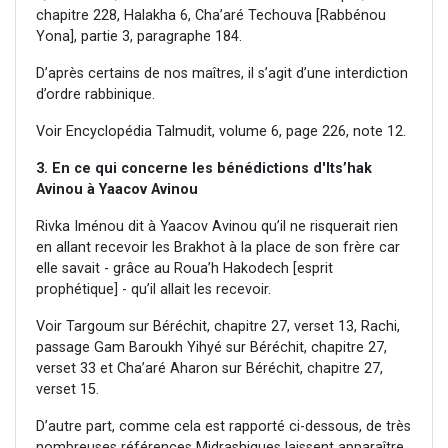
chapitre 228, Halakha 6, Cha’aré Techouva [Rabbénou
Yona], partie 3, paragraphe 184.
D’après certains de nos maîtres, il s’agit d’une interdiction
d’ordre rabbinique.
Voir Encyclopédia Talmudit, volume 6, page 226, note 12.
3. En ce qui concerne les bénédictions d'Its’hak
Avinou à Yaacov Avinou
Rivka Iménou dit à Yaacov Avinou qu’il ne risquerait rien
en allant recevoir les Brakhot à la place de son frère car
elle savait - grâce au Roua’h Hakodech [esprit
prophétique] - qu’il allait les recevoir.
Voir Targoum sur Béréchit, chapitre 27, verset 13, Rachi,
passage Gam Baroukh Yihyé sur Béréchit, chapitre 27,
verset 33 et Cha’aré Aharon sur Béréchit, chapitre 27,
verset 15.
D’autre part, comme cela est rapporté ci-dessous, de très
nombreuses références Midrashiques laissent apparaître