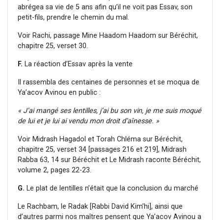
abrégea sa vie de 5 ans afin qu’il ne voit pas Essav, son
petit-fils, prendre le chemin du mal.
Voir Rachi, passage Mine Haadom Haadom sur Béréchit,
chapitre 25, verset 30.
F.
La réaction d’Essav après la vente
Il rassembla des centaines de personnes et se moqua de
Ya’acov Avinou en public :
« J’ai mangé ses lentilles, j’ai bu son vin, je me suis moqué
de lui et je lui ai vendu mon droit d’aînesse. »
Voir Midrash Hagadol et Torah Chléma sur Béréchit,
chapitre 25, verset 34 [passages 216 et 219], Midrash
Rabba 63, 14 sur Béréchit et Le Midrash raconte Béréchit,
volume 2, pages 22-23.
G.
Le plat de lentilles n’était que la conclusion du marché
Le Rachbam, le Radak [Rabbi David Kim’hi], ainsi que
d’autres parmi nos maîtres pensent que Ya’acov Avinou a