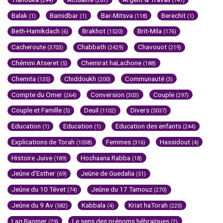
(244)
(287)
(747)
Balak
Bamidbar
Bar-Mitsva
Berechit
(1)
(1)
(118)
(1)
Beth-Hamikdach
Brakhot
Brit-Mila
(6)
(1520)
(176)
Cacheroute
Chabbath
Chavouot
(3703)
(2429)
(219)
Chémini Atseret
Chemirat haLachone
(5)
(188)
Chemita
Chiddoukh
Communauté
(135)
(200)
(3)
Compte du Omer
Conversion
Couple
(264)
(303)
(297)
Couple et Famille
Deuil
Divers
(5)
(1102)
(5037)
Education
Education
Education des enfants
(1)
(1)
(244)
Explications de Torah
Femmes
Hassidout
(1058)
(316)
(4)
Histoire Juive
Hochaana Rabba
(189)
(18)
Jeûne d'Esther
Jeûne de Guedalia
(69)
(51)
Jeûne du 10 Tévet
Jeûne du 17 Tamouz
(74)
(270)
Jeûne du 9 Av
Kabbala
Kriat haTorah
(582)
(4)
(220)
Lag Baomer
Le sens des prénoms hébraïques
(29)
(2)