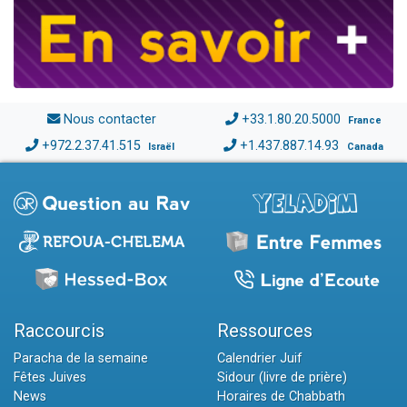
Nous contacter
+33.1.80.20.5000
France
+972.2.37.41.515
+1.437.887.14.93
Israël
Canada
Raccourcis
Ressources
Paracha de la semaine
Calendrier Juif
Fêtes Juives
Sidour (livre de prière)
News
Horaires de Chabbath