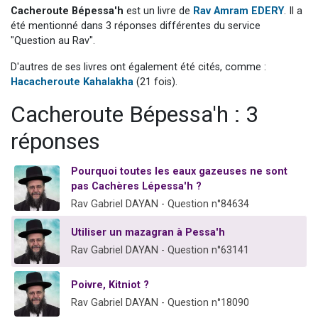
Cacheroute Bépessa'h
est un livre de
Rav Amram EDERY
. Il a
13 personnes viennent de demander une bénédiction
été mentionné dans 3 réponses différentes du service
30 personnes viennent de faire un don pour Sauvez la jambe de Yohan
"Question au Rav".
Il reste 49 places pour étudier en groupe sur Zoom
D'autres de ses livres ont également été cités, comme :
12 nouvelles musiques dans Torah-Box Music
Hacacheroute Kahalakha
(21 fois).
29 personnes viennent de demander une bénédiction
Cacheroute Bépessa'h : 3
réponses
Pourquoi toutes les eaux gazeuses ne sont
pas Cachères Lépessa'h ?
Rav Gabriel DAYAN - Question n°84634
Utiliser un mazagran à Pessa'h
Rav Gabriel DAYAN - Question n°63141
Poivre, Kitniot ?
Rav Gabriel DAYAN - Question n°18090