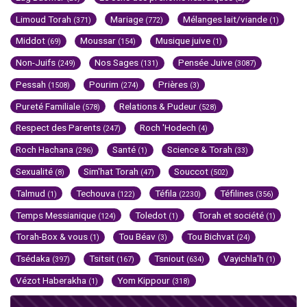
Limoud Torah
Mariage
Mélanges lait/viande
(371)
(772)
(1)
Middot
Moussar
Musique juive
(69)
(154)
(1)
Non-Juifs
Nos Sages
Pensée Juive
(249)
(131)
(3087)
Pessah
Pourim
Prières
(1508)
(274)
(3)
Pureté Familiale
Relations & Pudeur
(578)
(528)
Respect des Parents
Roch 'Hodech
(247)
(4)
Roch Hachana
Santé
Science & Torah
(296)
(1)
(33)
Sexualité
Sim'hat Torah
Souccot
(8)
(47)
(502)
Talmud
Techouva
Téfila
Téfilines
(1)
(122)
(2230)
(356)
Temps Messianique
Toledot
Torah et société
(124)
(1)
(1)
Torah-Box & vous
Tou Béav
Tou Bichvat
(1)
(3)
(24)
Tsédaka
Tsitsit
Tsniout
Vayichla'h
(397)
(167)
(634)
(1)
Vézot Haberakha
Yom Kippour
(1)
(318)