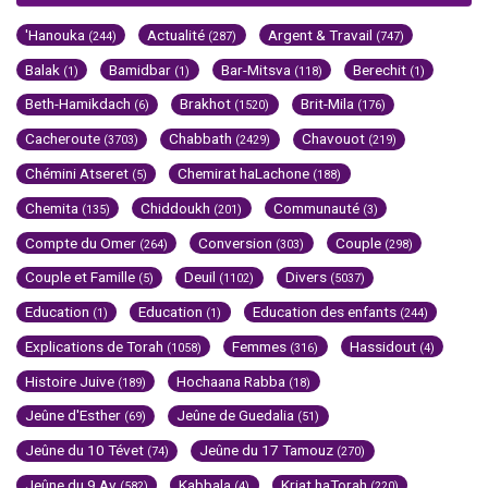
'Hanouka
Actualité
Argent & Travail
(244)
(287)
(747)
Balak
Bamidbar
Bar-Mitsva
Berechit
(1)
(1)
(118)
(1)
Beth-Hamikdach
Brakhot
Brit-Mila
(6)
(1520)
(176)
Cacheroute
Chabbath
Chavouot
(3703)
(2429)
(219)
Chémini Atseret
Chemirat haLachone
(5)
(188)
Chemita
Chiddoukh
Communauté
(135)
(201)
(3)
Compte du Omer
Conversion
Couple
(264)
(303)
(298)
Couple et Famille
Deuil
Divers
(5)
(1102)
(5037)
Education
Education
Education des enfants
(1)
(1)
(244)
Explications de Torah
Femmes
Hassidout
(1058)
(316)
(4)
Histoire Juive
Hochaana Rabba
(189)
(18)
Jeûne d'Esther
Jeûne de Guedalia
(69)
(51)
Jeûne du 10 Tévet
Jeûne du 17 Tamouz
(74)
(270)
Jeûne du 9 Av
Kabbala
Kriat haTorah
(582)
(4)
(220)