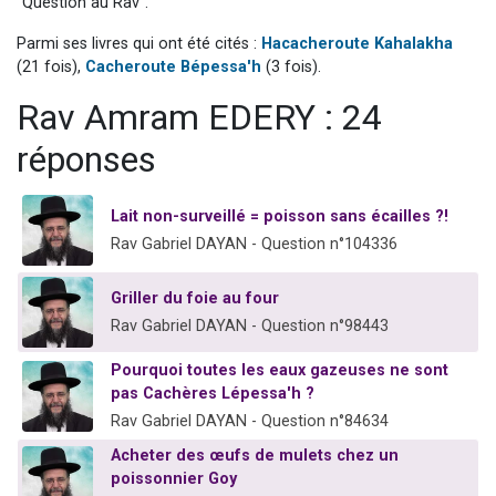
"Question au Rav".
2 personnes viennent de nous rejoindre sur WhatsApp
Parmi ses livres qui ont été cités :
Hacacheroute Kahalakha
Eli vient de donner son Maasser
(21 fois),
Cacheroute Bépessa'h
(3 fois).
Lisbel Esther vient de donner son Maasser
Rav Amram EDERY : 24
3 personnes viennent de faire un don pour Événements Torah-Box
réponses
2 personnes viennent de nous rejoindre sur WhatsApp
Lait non-surveillé = poisson sans écailles ?!
Rav Gabriel DAYAN - Question n°104336
Griller du foie au four
Rav Gabriel DAYAN - Question n°98443
Pourquoi toutes les eaux gazeuses ne sont
pas Cachères Lépessa'h ?
Rav Gabriel DAYAN - Question n°84634
Acheter des œufs de mulets chez un
poissonnier Goy