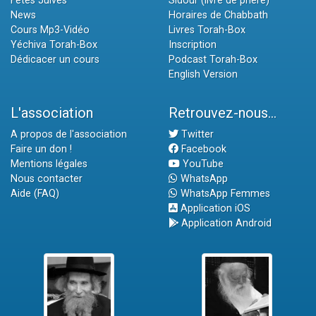
Fêtes Juives
Sidour (livre de prière)
News
Horaires de Chabbath
Cours Mp3-Vidéo
Livres Torah-Box
Yéchiva Torah-Box
Inscription
Dédicacer un cours
Podcast Torah-Box
English Version
L'association
Retrouvez-nous...
A propos de l'association
Twitter
Faire un don !
Facebook
Mentions légales
YouTube
Nous contacter
WhatsApp
Aide (FAQ)
WhatsApp Femmes
Application iOS
Application Android