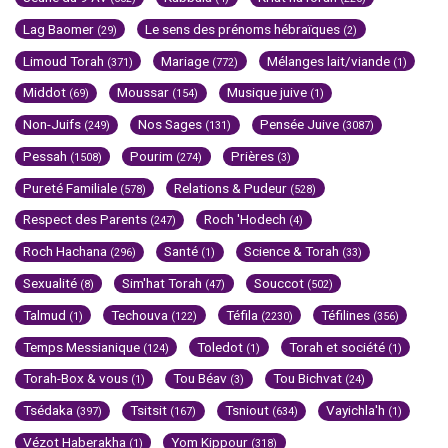
Lag Baomer
Le sens des prénoms hébraïques
(29)
(2)
Limoud Torah
Mariage
Mélanges lait/viande
(371)
(772)
(1)
Middot
Moussar
Musique juive
(69)
(154)
(1)
Non-Juifs
Nos Sages
Pensée Juive
(249)
(131)
(3087)
Pessah
Pourim
Prières
(1508)
(274)
(3)
Pureté Familiale
Relations & Pudeur
(578)
(528)
Respect des Parents
Roch 'Hodech
(247)
(4)
Roch Hachana
Santé
Science & Torah
(296)
(1)
(33)
Sexualité
Sim'hat Torah
Souccot
(8)
(47)
(502)
Talmud
Techouva
Téfila
Téfilines
(1)
(122)
(2230)
(356)
Temps Messianique
Toledot
Torah et société
(124)
(1)
(1)
Torah-Box & vous
Tou Béav
Tou Bichvat
(1)
(3)
(24)
Tsédaka
Tsitsit
Tsniout
Vayichla'h
(397)
(167)
(634)
(1)
Vézot Haberakha
Yom Kippour
(1)
(318)