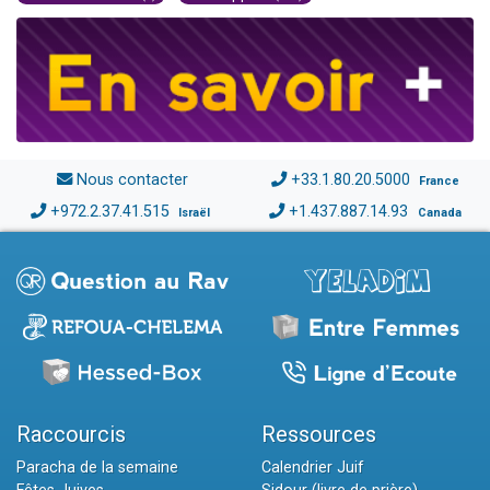
Nous contacter
+33.1.80.20.5000
France
+972.2.37.41.515
+1.437.887.14.93
Israël
Canada
Raccourcis
Ressources
Paracha de la semaine
Calendrier Juif