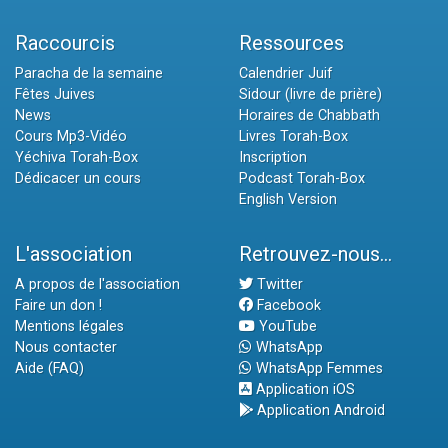
Raccourcis
Ressources
Paracha de la semaine
Calendrier Juif
Fêtes Juives
Sidour (livre de prière)
News
Horaires de Chabbath
Cours Mp3-Vidéo
Livres Torah-Box
Yéchiva Torah-Box
Inscription
Dédicacer un cours
Podcast Torah-Box
English Version
L'association
Retrouvez-nous...
A propos de l'association
Twitter
Faire un don !
Facebook
Mentions légales
YouTube
Nous contacter
WhatsApp
Aide (FAQ)
WhatsApp Femmes
Application iOS
Application Android