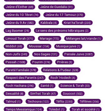
Jeûne d'Esther
Jeûne de Guedalia
(69)
(51)
Jeûne du 10 Tévet
Jeûne du 17 Tamouz
(74)
(270)
Jeûne du 9 Av
Kabbala
Kriat haTorah
(582)
(4)
(220)
Lag Baomer
Le sens des prénoms hébraïques
(29)
(2)
Limoud Torah
Mariage
Mélanges lait/viande
(371)
(772)
(1)
Middot
Moussar
Musique juive
(69)
(154)
(1)
Non-Juifs
Nos Sages
Pensée Juive
(249)
(131)
(3087)
Pessah
Pourim
Prières
(1508)
(274)
(3)
Pureté Familiale
Relations & Pudeur
(578)
(528)
Respect des Parents
Roch 'Hodech
(247)
(4)
Roch Hachana
Santé
Science & Torah
(296)
(1)
(33)
Sexualité
Sim'hat Torah
Souccot
(8)
(47)
(502)
Talmud
Techouva
Téfila
Téfilines
(1)
(122)
(2230)
(356)
Temps Messianique
Toledot
Torah et société
(124)
(1)
(1)