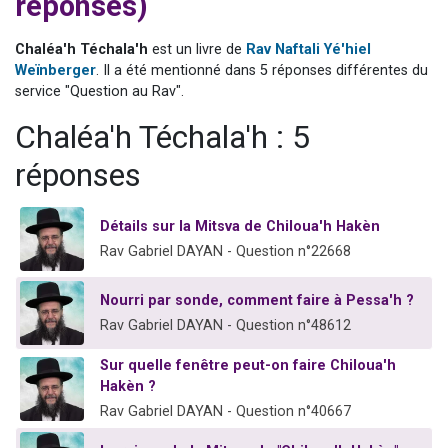
réponses)
13 personnes viennent de demander une bénédiction
30 personnes viennent de faire un don pour Sauvez la jambe de Yohan
Chaléa'h Téchala'h
est un livre de
Rav Naftali Yé'hiel
Weïnberger
. Il a été mentionné dans 5 réponses différentes du
Il reste 49 places pour étudier en groupe sur Zoom
service "Question au Rav".
12 nouvelles musiques dans Torah-Box Music
Chaléa'h Téchala'h : 5
29 personnes viennent de demander une bénédiction
réponses
Détails sur la Mitsva de Chiloua'h Hakèn
Rav Gabriel DAYAN - Question n°22668
Nourri par sonde, comment faire à Pessa'h ?
Rav Gabriel DAYAN - Question n°48612
Sur quelle fenêtre peut-on faire Chiloua'h
Hakèn ?
Rav Gabriel DAYAN - Question n°40667