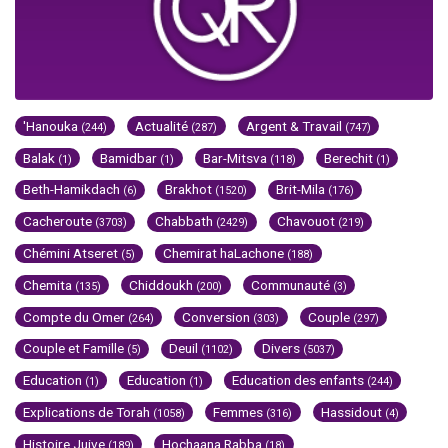
'Hanouka
Actualité
Argent & Travail
(244)
(287)
(747)
Balak
Bamidbar
Bar-Mitsva
Berechit
(1)
(1)
(118)
(1)
Beth-Hamikdach
Brakhot
Brit-Mila
(6)
(1520)
(176)
Cacheroute
Chabbath
Chavouot
(3703)
(2429)
(219)
Chémini Atseret
Chemirat haLachone
(5)
(188)
Chemita
Chiddoukh
Communauté
(135)
(200)
(3)
Compte du Omer
Conversion
Couple
(264)
(303)
(297)
Couple et Famille
Deuil
Divers
(5)
(1102)
(5037)
Education
Education
Education des enfants
(1)
(1)
(244)
Explications de Torah
Femmes
Hassidout
(1058)
(316)
(4)
Histoire Juive
Hochaana Rabba
(189)
(18)