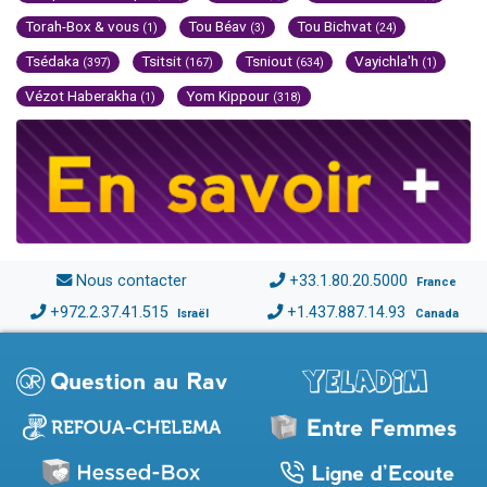
Torah-Box & vous
Tou Béav
Tou Bichvat
(1)
(3)
(24)
Tsédaka
Tsitsit
Tsniout
Vayichla'h
(397)
(167)
(634)
(1)
Vézot Haberakha
Yom Kippour
(1)
(318)
Nous contacter
+33.1.80.20.5000
France
+972.2.37.41.515
+1.437.887.14.93
Israël
Canada