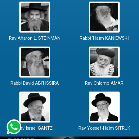
Rav Aharon L. STEINMAN
Rabbi 'Haïm KANIEWSKI
Rabbi David ABI'HSSIRA
Rav Chlomo AMAR
Rav Israël GANTZ
Rav Yossef-Haïm SITRUK