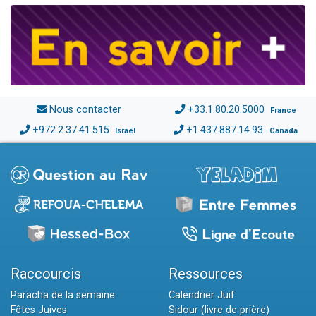
Nous contacter
+33.1.80.20.5000
France
+972.2.37.41.515
+1.437.887.14.93
Israël
Canada
Raccourcis
Ressources
Paracha de la semaine
Calendrier Juif
Fêtes Juives
Sidour (livre de prière)