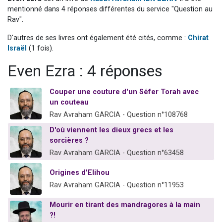
Il reste 49 places pour étudier en groupe sur Zoom
mentionné dans 4 réponses différentes du service "Question au
Rav".
12 nouvelles musiques dans Torah-Box Music
D'autres de ses livres ont également été cités, comme :
Chirat
3 personnes viennent de nous rejoindre sur WhatsApp
Israël
(1 fois).
2 personnes viennent de nous rejoindre sur WhatsApp
Even Ezra : 4 réponses
2 personnes viennent de nous rejoindre sur WhatsApp
Couper une couture d'un Séfer Torah avec
un couteau
Rav Avraham GARCIA - Question n°108768
D'où viennent les dieux grecs et les
sorcières ?
Rav Avraham GARCIA - Question n°63458
Origines d'Elihou
Rav Avraham GARCIA - Question n°11953
Mourir en tirant des mandragores à la main
?!