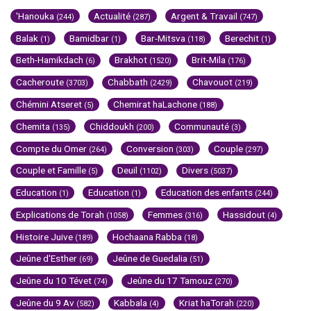
'Hanouka
Actualité
Argent & Travail
(244)
(287)
(747)
Balak
Bamidbar
Bar-Mitsva
Berechit
(1)
(1)
(118)
(1)
Beth-Hamikdach
Brakhot
Brit-Mila
(6)
(1520)
(176)
Cacheroute
Chabbath
Chavouot
(3703)
(2429)
(219)
Chémini Atseret
Chemirat haLachone
(5)
(188)
Chemita
Chiddoukh
Communauté
(135)
(200)
(3)
Compte du Omer
Conversion
Couple
(264)
(303)
(297)
Couple et Famille
Deuil
Divers
(5)
(1102)
(5037)
Education
Education
Education des enfants
(1)
(1)
(244)
Explications de Torah
Femmes
Hassidout
(1058)
(316)
(4)
Histoire Juive
Hochaana Rabba
(189)
(18)
Jeûne d'Esther
Jeûne de Guedalia
(69)
(51)
Jeûne du 10 Tévet
Jeûne du 17 Tamouz
(74)
(270)
Jeûne du 9 Av
Kabbala
Kriat haTorah
(582)
(4)
(220)