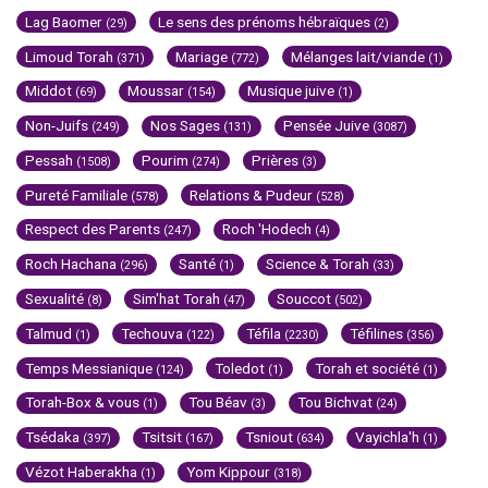
Lag Baomer
Le sens des prénoms hébraïques
(29)
(2)
Limoud Torah
Mariage
Mélanges lait/viande
(371)
(772)
(1)
Middot
Moussar
Musique juive
(69)
(154)
(1)
Non-Juifs
Nos Sages
Pensée Juive
(249)
(131)
(3087)
Pessah
Pourim
Prières
(1508)
(274)
(3)
Pureté Familiale
Relations & Pudeur
(578)
(528)
Respect des Parents
Roch 'Hodech
(247)
(4)
Roch Hachana
Santé
Science & Torah
(296)
(1)
(33)
Sexualité
Sim'hat Torah
Souccot
(8)
(47)
(502)
Talmud
Techouva
Téfila
Téfilines
(1)
(122)
(2230)
(356)
Temps Messianique
Toledot
Torah et société
(124)
(1)
(1)
Torah-Box & vous
Tou Béav
Tou Bichvat
(1)
(3)
(24)
Tsédaka
Tsitsit
Tsniout
Vayichla'h
(397)
(167)
(634)
(1)
Vézot Haberakha
Yom Kippour
(1)
(318)