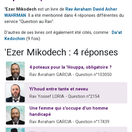
Nouvelle émission radio : Visions de grandeur n°104 : Le Chabbath et le Birkat Hamazone à travers le temps
'Ezer Mikodech
est un livre de
Rav Avraham David Asher
61 personnes viennent de demander une bénédiction
WAHRMAN
. Il a été mentionné dans 4 réponses différentes du
service "Question au Rav".
Ariel vient de donner son Maasser
Il reste 49 places pour étudier en groupe sur Zoom
D'autres de ses livres ont également été cités, comme :
Da'at
Kedochim
(9 fois).
Eva vient de donner son Maasser
'Ezer Mikodech : 4 réponses
4 poteaux pour la 'Houppa, obligatoire ?
Rav Avraham GARCIA - Question n°103050
Yi'houd entre tante et neveu
Rav Yossef LORIA - Question n°2154
Une femme qui s'occupe d'un homme
handicapé
Rav Avraham GARCIA - Question n°17439