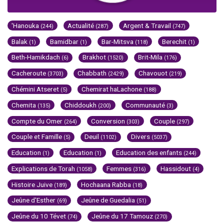
'Hanouka
Actualité
Argent & Travail
(244)
(287)
(747)
Balak
Bamidbar
Bar-Mitsva
Berechit
(1)
(1)
(118)
(1)
Beth-Hamikdach
Brakhot
Brit-Mila
(6)
(1520)
(176)
Cacheroute
Chabbath
Chavouot
(3703)
(2429)
(219)
Chémini Atseret
Chemirat haLachone
(5)
(188)
Chemita
Chiddoukh
Communauté
(135)
(200)
(3)
Compte du Omer
Conversion
Couple
(264)
(303)
(297)
Couple et Famille
Deuil
Divers
(5)
(1102)
(5037)
Education
Education
Education des enfants
(1)
(1)
(244)
Explications de Torah
Femmes
Hassidout
(1058)
(316)
(4)
Histoire Juive
Hochaana Rabba
(189)
(18)
Jeûne d'Esther
Jeûne de Guedalia
(69)
(51)
Jeûne du 10 Tévet
Jeûne du 17 Tamouz
(74)
(270)