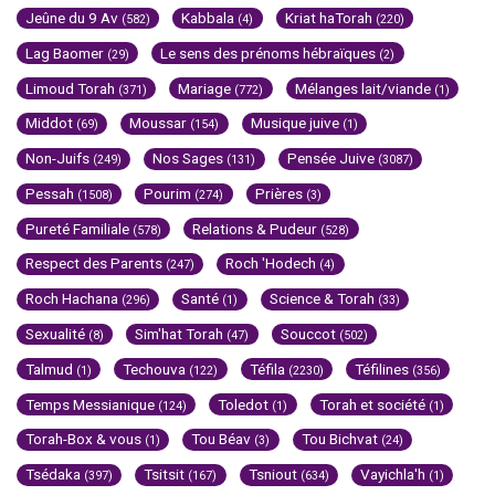
Jeûne du 9 Av
Kabbala
Kriat haTorah
(582)
(4)
(220)
Lag Baomer
Le sens des prénoms hébraïques
(29)
(2)
Limoud Torah
Mariage
Mélanges lait/viande
(371)
(772)
(1)
Middot
Moussar
Musique juive
(69)
(154)
(1)
Non-Juifs
Nos Sages
Pensée Juive
(249)
(131)
(3087)
Pessah
Pourim
Prières
(1508)
(274)
(3)
Pureté Familiale
Relations & Pudeur
(578)
(528)
Respect des Parents
Roch 'Hodech
(247)
(4)
Roch Hachana
Santé
Science & Torah
(296)
(1)
(33)
Sexualité
Sim'hat Torah
Souccot
(8)
(47)
(502)
Talmud
Techouva
Téfila
Téfilines
(1)
(122)
(2230)
(356)
Temps Messianique
Toledot
Torah et société
(124)
(1)
(1)
Torah-Box & vous
Tou Béav
Tou Bichvat
(1)
(3)
(24)
Tsédaka
Tsitsit
Tsniout
Vayichla'h
(397)
(167)
(634)
(1)