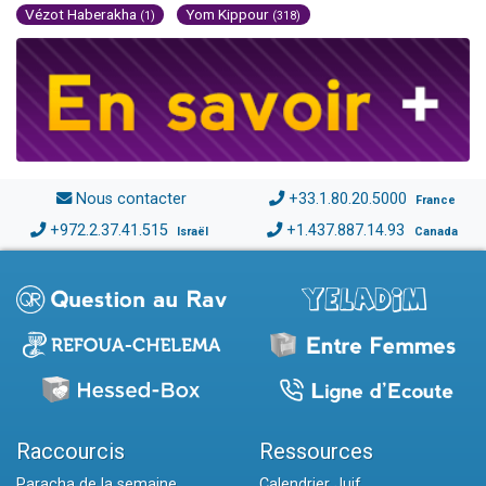
Vézot Haberakha
Yom Kippour
(1)
(318)
Nous contacter
+33.1.80.20.5000
France
+972.2.37.41.515
+1.437.887.14.93
Israël
Canada
Raccourcis
Ressources
Paracha de la semaine
Calendrier Juif