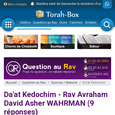
Marlène vient de demander la récitation d'un Kaddich pour un proche
Mon compte
2 personnes viennent de nous rejoindre sur WhatsApp
2 personnes viennent de nous rejoindre sur WhatsApp
Vidéos
Question au Rav
Dons
Femmes
Enfants
Etude sur 
Eli vient de donner son Maasser
3 personnes viennent de faire un don pour Événements Torah-Box
Lisbel Esther vient de donner son Maasser
2 personnes viennent de faire un don pour Tsédaka : pauvres d'Israel
3 personnes viennent de nous rejoindre sur WhatsApp
11 personnes viennent de demander une bénédiction
Il reste 49 places pour étudier en groupe sur Zoom
3 personnes viennent de faire un don pour Diane, 80 ans, dans un appartement insalubre
Accueil
Question au Rav
Sources / Mekorot
Da'at Kedochim
2 personnes viennent de nous rejoindre sur WhatsApp
Da'at Kedochim - Rav Avraham
29 personnes viennent de demander une bénédiction
David Asher WAHRMAN (9
Il reste 49 places pour étudier en groupe sur Zoom
réponses)
2 personnes viennent de nous rejoindre sur WhatsApp