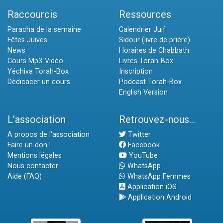
Raccourcis
Ressources
Paracha de la semaine
Calendrier Juif
Fêtes Juives
Sidour (livre de prière)
News
Horaires de Chabbath
Cours Mp3-Vidéo
Livres Torah-Box
Yéchiva Torah-Box
Inscription
Dédicacer un cours
Podcast Torah-Box
English Version
L'association
Retrouvez-nous...
A propos de l'association
Twitter
Faire un don !
Facebook
Mentions légales
YouTube
Nous contacter
WhatsApp
Aide (FAQ)
WhatsApp Femmes
Application iOS
Application Android