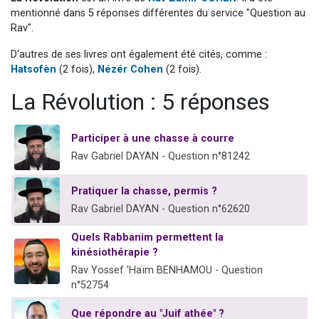
3 personnes viennent de nous rejoindre sur WhatsApp
mentionné dans 5 réponses différentes du service "Question au
Rav".
2 nouvelles musiques dans Torah-Box Music
D'autres de ses livres ont également été cités, comme :
8 personnes viennent de faire un don pour Tsédaka : pauvres d'Israel
Hatsofèn
(2 fois),
Nézér Cohen
(2 fois).
Nouvelle émission radio : Visions de grandeur n°104 : Le Chabbath et le Birkat Hamazone à travers le temps
La Révolution : 5 réponses
4 personnes viennent de nous rejoindre sur WhatsApp
Participer à une chasse à courre
Rav Gabriel DAYAN - Question n°81242
Pratiquer la chasse, permis ?
Rav Gabriel DAYAN - Question n°62620
Quels Rabbanim permettent la
kinésiothérapie ?
Rav Yossef 'Haïm BENHAMOU - Question
n°52754
Que répondre au "Juif athée" ?