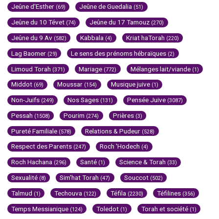
Jeûne d'Esther
Jeûne de Guedalia
(69)
(51)
Jeûne du 10 Tévet
Jeûne du 17 Tamouz
(74)
(270)
Jeûne du 9 Av
Kabbala
Kriat haTorah
(582)
(4)
(220)
Lag Baomer
Le sens des prénoms hébraïques
(29)
(2)
Limoud Torah
Mariage
Mélanges lait/viande
(371)
(772)
(1)
Middot
Moussar
Musique juive
(69)
(154)
(1)
Non-Juifs
Nos Sages
Pensée Juive
(249)
(131)
(3087)
Pessah
Pourim
Prières
(1508)
(274)
(3)
Pureté Familiale
Relations & Pudeur
(578)
(528)
Respect des Parents
Roch 'Hodech
(247)
(4)
Roch Hachana
Santé
Science & Torah
(296)
(1)
(33)
Sexualité
Sim'hat Torah
Souccot
(8)
(47)
(502)
Talmud
Techouva
Téfila
Téfilines
(1)
(122)
(2230)
(356)
Temps Messianique
Toledot
Torah et société
(124)
(1)
(1)