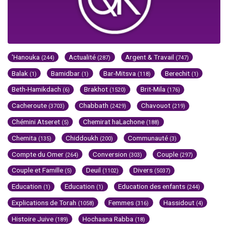
'Hanouka
Actualité
Argent & Travail
(244)
(287)
(747)
Balak
Bamidbar
Bar-Mitsva
Berechit
(1)
(1)
(118)
(1)
Beth-Hamikdach
Brakhot
Brit-Mila
(6)
(1520)
(176)
Cacheroute
Chabbath
Chavouot
(3703)
(2429)
(219)
Chémini Atseret
Chemirat haLachone
(5)
(188)
Chemita
Chiddoukh
Communauté
(135)
(200)
(3)
Compte du Omer
Conversion
Couple
(264)
(303)
(297)
Couple et Famille
Deuil
Divers
(5)
(1102)
(5037)
Education
Education
Education des enfants
(1)
(1)
(244)
Explications de Torah
Femmes
Hassidout
(1058)
(316)
(4)
Histoire Juive
Hochaana Rabba
(189)
(18)