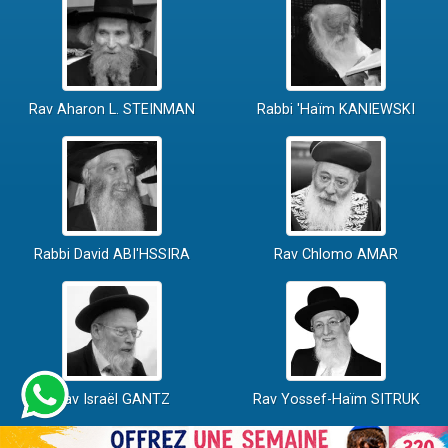
Rav Aharon L. STEINMAN
Rabbi 'Haïm KANIEWSKI
Rabbi David ABI'HSSIRA
Rav Chlomo AMAR
Rav Israël GANTZ
Rav Yossef-Haïm SITRUK