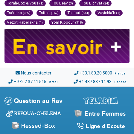
Torah-Box & vous
Tou Béav
Tou Bichvat
(1)
(3)
(24)
Tsédaka
Tsitsit
Tsniout
Vayichla'h
(397)
(167)
(634)
(1)
Vézot Haberakha
Yom Kippour
(1)
(318)
Nous contacter
+33.1.80.20.5000
France
+972.2.37.41.515
+1.437.887.14.93
Israël
Canada