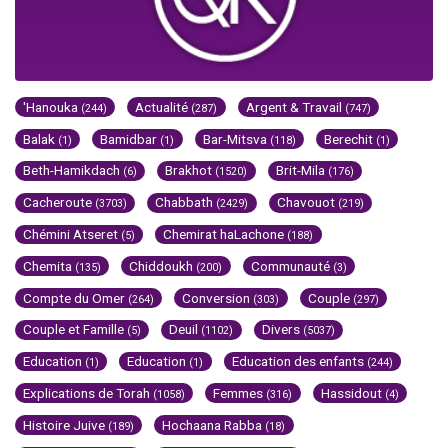
'Hanouka
Actualité
Argent & Travail
(244)
(287)
(747)
Balak
Bamidbar
Bar-Mitsva
Berechit
(1)
(1)
(118)
(1)
Beth-Hamikdach
Brakhot
Brit-Mila
(6)
(1520)
(176)
Cacheroute
Chabbath
Chavouot
(3703)
(2429)
(219)
Chémini Atseret
Chemirat haLachone
(5)
(188)
Chemita
Chiddoukh
Communauté
(135)
(200)
(3)
Compte du Omer
Conversion
Couple
(264)
(303)
(297)
Couple et Famille
Deuil
Divers
(5)
(1102)
(5037)
Education
Education
Education des enfants
(1)
(1)
(244)
Explications de Torah
Femmes
Hassidout
(1058)
(316)
(4)
Histoire Juive
Hochaana Rabba
(189)
(18)