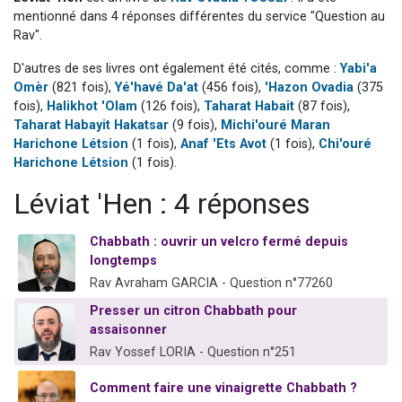
3 personnes viennent de nous rejoindre sur WhatsApp
mentionné dans 4 réponses différentes du service "Question au
Rav".
2 nouvelles musiques dans Torah-Box Music
D'autres de ses livres ont également été cités, comme :
Yabi'a
8 personnes viennent de faire un don pour Tsédaka : pauvres d'Israel
Omèr
(821 fois),
Yé'havé Da'at
(456 fois),
'Hazon Ovadia
(375
Nouvelle émission radio : Visions de grandeur n°104 : Le Chabbath et le Birkat Hamazone à travers le temps
fois),
Halikhot 'Olam
(126 fois),
Taharat Habait
(87 fois),
4 personnes viennent de nous rejoindre sur WhatsApp
Taharat Habayit Hakatsar
(9 fois),
Michi'ouré Maran
Harichone Létsion
(1 fois),
Anaf 'Ets Avot
(1 fois),
Chi'ouré
Harichone Létsion
(1 fois).
Léviat 'Hen : 4 réponses
Chabbath : ouvrir un velcro fermé depuis
longtemps
Rav Avraham GARCIA - Question n°77260
Presser un citron Chabbath pour
assaisonner
Rav Yossef LORIA - Question n°251
Comment faire une vinaigrette Chabbath ?