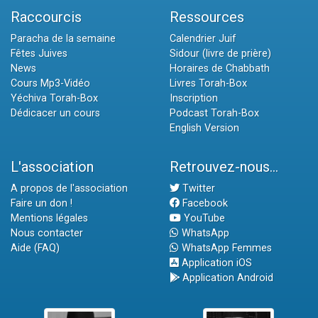
Raccourcis
Ressources
Paracha de la semaine
Calendrier Juif
Fêtes Juives
Sidour (livre de prière)
News
Horaires de Chabbath
Cours Mp3-Vidéo
Livres Torah-Box
Yéchiva Torah-Box
Inscription
Dédicacer un cours
Podcast Torah-Box
English Version
L'association
Retrouvez-nous...
A propos de l'association
Twitter
Faire un don !
Facebook
Mentions légales
YouTube
Nous contacter
WhatsApp
Aide (FAQ)
WhatsApp Femmes
Application iOS
Application Android