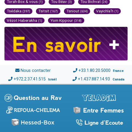
Torah-Box & vous
Tou Béav
Tou Bichvat
(1)
(3)
(24)
Tsédaka
Tsitsit
Tsniout
Vayichla'h
(397)
(167)
(634)
(1)
Vézot Haberakha
Yom Kippour
(1)
(318)
Nous contacter
+33.1.80.20.5000
France
+972.2.37.41.515
+1.437.887.14.93
Israël
Canada