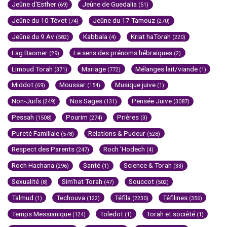
Jeûne d'Esther
Jeûne de Guedalia
(69)
(51)
Jeûne du 10 Tévet
Jeûne du 17 Tamouz
(74)
(270)
Jeûne du 9 Av
Kabbala
Kriat haTorah
(582)
(4)
(220)
Lag Baomer
Le sens des prénoms hébraïques
(29)
(2)
Limoud Torah
Mariage
Mélanges lait/viande
(371)
(772)
(1)
Middot
Moussar
Musique juive
(69)
(154)
(1)
Non-Juifs
Nos Sages
Pensée Juive
(249)
(131)
(3087)
Pessah
Pourim
Prières
(1508)
(274)
(3)
Pureté Familiale
Relations & Pudeur
(578)
(528)
Respect des Parents
Roch 'Hodech
(247)
(4)
Roch Hachana
Santé
Science & Torah
(296)
(1)
(33)
Sexualité
Sim'hat Torah
Souccot
(8)
(47)
(502)
Talmud
Techouva
Téfila
Téfilines
(1)
(122)
(2230)
(356)
Temps Messianique
Toledot
Torah et société
(124)
(1)
(1)