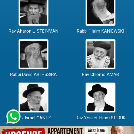
Rav Aharon L. STEINMAN
Rabbi 'Haïm KANIEWSKI
Rabbi David ABI'HSSIRA
Rav Chlomo AMAR
Rav Israël GANTZ
Rav Yossef-Haïm SITRUK