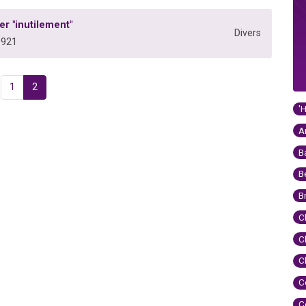
er "inutilement"
Divers
0921
1
2
'
A
B
B
B
C
C
C
C
C