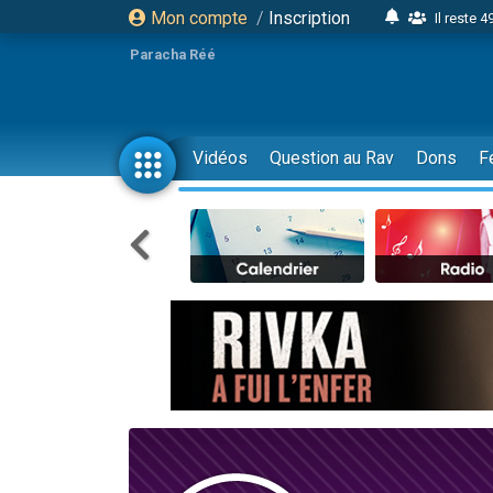
Mon compte
/
Inscription
Il reste 
16 person
Paracha Réé
2 personnes 
6 personnes 
4 personn
Vidéos
Question au Rav
Dons
F
2 personn
17 personnes
4 personnes 
Il reste 
Eva vient de
4 personnes 
3 personnes 
Odaya vient 
3 personn
2 personnes 