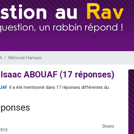
 viennent de demander une bénédiction
nnes viennent de faire un don pour Sauvez la jambe de Yohan
49 places pour étudier en groupe sur Zoom
lles musiques dans Torah-Box Music
 viennent de demander une bénédiction
t
Ménorat Hamaor
 Isaac ABOUAF (17 réponses)
OUAF
. Il a été mentionné dans 17 réponses différentes du
éponses
Divers
0919