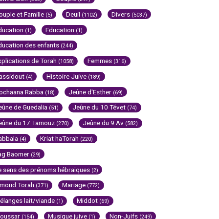
ouple et Famille
Deuil
Divers
(5)
(1102)
(5037)
ducation
Education
(1)
(1)
ducation des enfants
(244)
xplications de Torah
Femmes
(1058)
(316)
assidout
Histoire Juive
(4)
(189)
ochaana Rabba
Jeûne d'Esther
(18)
(69)
eûne de Guedalia
Jeûne du 10 Tévet
(51)
(74)
eûne du 17 Tamouz
Jeûne du 9 Av
(270)
(582)
abbala
Kriat haTorah
(4)
(220)
ag Baomer
(29)
e sens des prénoms hébraïques
(2)
imoud Torah
Mariage
(371)
(772)
élanges lait/viande
Middot
(1)
(69)
oussar
Musique juive
Non-Juifs
(154)
(1)
(249)