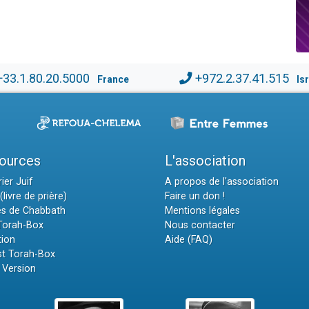
+33.1.80.20.5000
+972.2.37.41.515
France
Is
ources
L'association
ier Juif
A propos de l'association
(livre de prière)
Faire un don !
es de Chabbath
Mentions légales
 Torah-Box
Nous contacter
tion
Aide (FAQ)
t Torah-Box
 Version