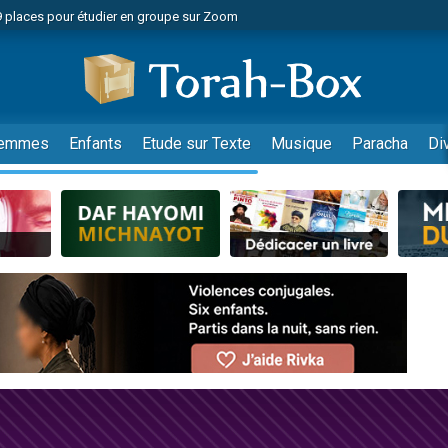
49 places pour étudier en groupe sur Zoom
nes viennent de faire un don pour Diane, 80 ans, dans un appartement insalu
viennent de nous rejoindre sur WhatsApp
viennent de nous rejoindre sur WhatsApp
es viennent de faire un don pour Reloger Rivka, 6 enfants, victime de violences
emmes
Enfants
Etude sur Texte
Musique
Paracha
Di
es viennent de faire un don pour 1 Journée de Vacances Pour les Enfants
 viennent de demander une bénédiction
viennent de nous rejoindre sur WhatsApp
49 places pour étudier en groupe sur Zoom
 donner son Maasser
viennent de nous rejoindre sur WhatsApp
viennent de nous rejoindre sur WhatsApp
de donner son Maasser
es viennent de faire un don pour 5 jours de vacances aux Orphelins
viennent de nous rejoindre sur WhatsApp