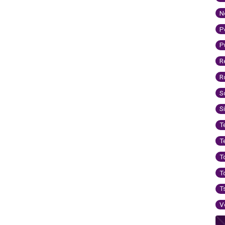
N
P
P
R
R
S
S
T
T
T
T
T
V