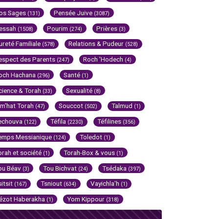
os Sages
Pensée Juive
(131)
(3087)
essah
Pourim
Prières
(1508)
(274)
(3)
ureté Familiale
Relations & Pudeur
(578)
(528)
espect des Parents
Roch 'Hodech
(247)
(4)
och Hachana
Santé
(296)
(1)
cience & Torah
Sexualité
(33)
(8)
im'hat Torah
Souccot
Talmud
(47)
(502)
(1)
echouva
Téfila
Téfilines
(122)
(2230)
(356)
emps Messianique
Toledot
(124)
(1)
orah et société
Torah-Box & vous
(1)
(1)
ou Béav
Tou Bichvat
Tsédaka
(3)
(24)
(397)
sitsit
Tsniout
Vayichla'h
(167)
(634)
(1)
ézot Haberakha
Yom Kippour
(1)
(318)