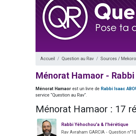
13 personnes
30 perso
Il reste 
12 nouve
29 personnes
Accueil
Question au Rav
Sources / Mekoro
Ménorat Hamaor - Rabbi
Ménorat Hamaor
est un livre de
Rabbi Isaac AB
service "Question au Rav".
Ménorat Hamaor : 17 r
Rabbi Yéhochou'a & l'hérétique
Rav Avraham GARCIA - Question n°1