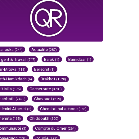
Hanouka
Actualité
(244)
(287)
rgent & Travail
Balak
Bamidbar
(747)
(1)
(1)
ar-Mitsva
Berechit
(118)
(1)
eth-Hamikdach
Brakhot
(6)
(1520)
rit-Mila
Cacheroute
(176)
(3703)
habbath
Chavouot
(2429)
(219)
hémini Atseret
Chemirat haLachone
(5)
(188)
hemita
Chiddoukh
(135)
(200)
ommunauté
Compte du Omer
(3)
(264)
onversion
Couple
(303)
(297)