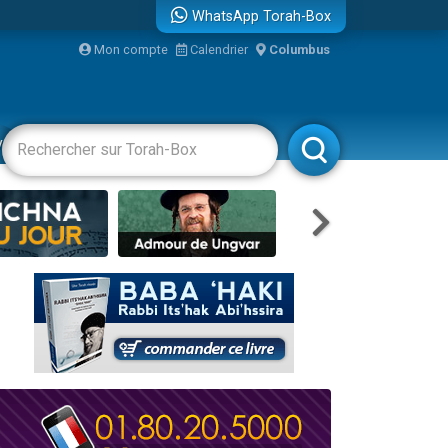
WhatsApp Torah-Box
bre
Mon compte
Calendrier
Columbus
...
vertissements
Livres
Rabbanim