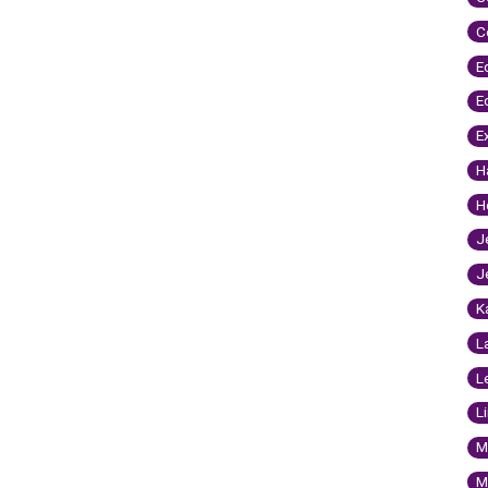
C
E
E
E
H
H
J
J
K
L
L
L
M
M