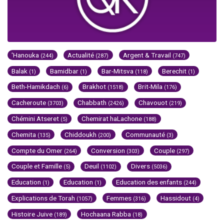
'Hanouka
Actualité
Argent & Travail
(244)
(287)
(747)
Balak
Bamidbar
Bar-Mitsva
Berechit
(1)
(1)
(118)
(1)
Beth-Hamikdach
Brakhot
Brit-Mila
(6)
(1518)
(176)
Cacheroute
Chabbath
Chavouot
(3703)
(2426)
(219)
Chémini Atseret
Chemirat haLachone
(5)
(188)
Chemita
Chiddoukh
Communauté
(135)
(200)
(3)
Compte du Omer
Conversion
Couple
(264)
(303)
(297)
Couple et Famille
Deuil
Divers
(5)
(1102)
(5036)
Education
Education
Education des enfants
(1)
(1)
(244)
Explications de Torah
Femmes
Hassidout
(1057)
(316)
(4)
Histoire Juive
Hochaana Rabba
(189)
(18)