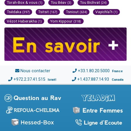
Torah-Box & vous
Tou Béav
Tou Bichvat
(1)
(3)
(24)
Tsédaka
Tsitsit
Tsniout
Vayichla'h
(397)
(167)
(634)
(1)
Vézot Haberakha
Yom Kippour
(1)
(318)
Nous contacter
+33.1.80.20.5000
France
+972.2.37.41.515
+1.437.887.14.93
Israël
Canada