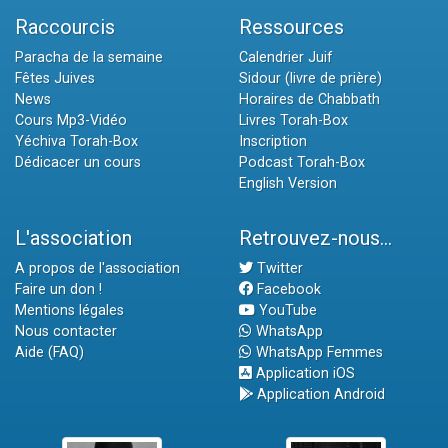
Raccourcis
Ressources
Paracha de la semaine
Calendrier Juif
Fêtes Juives
Sidour (livre de prière)
News
Horaires de Chabbath
Cours Mp3-Vidéo
Livres Torah-Box
Yéchiva Torah-Box
Inscription
Dédicacer un cours
Podcast Torah-Box
English Version
L'association
Retrouvez-nous...
A propos de l'association
Twitter
Faire un don !
Facebook
Mentions légales
YouTube
Nous contacter
WhatsApp
Aide (FAQ)
WhatsApp Femmes
Application iOS
Application Android