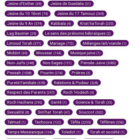
Jeûne d'Esther
Jeûne de Guedalia
(69)
(51)
Jeûne du 10 Tévet
Jeûne du 17 Tamouz
(74)
(269)
Jeûne du 9 Av
Kabbala
Kriat haTorah
(574)
(4)
(220)
Lag Baomer
Le sens des prénoms hébraïques
(29)
(2)
Limoud Torah
Mariage
Mélanges lait/viande
(371)
(772)
(1)
Middot
Moussar
Musique juive
(69)
(154)
(1)
Non-Juifs
Nos Sages
Pensée Juive
(248)
(131)
(3085)
Pessah
Pourim
Prières
(1508)
(274)
(3)
Pureté Familiale
Relations & Pudeur
(578)
(528)
Respect des Parents
Roch 'Hodech
(247)
(4)
Roch Hachana
Santé
Science & Torah
(295)
(1)
(33)
Sexualité
Sim'hat Torah
Souccot
(8)
(47)
(502)
Talmud
Techouva
Téfila
Téfilines
(1)
(122)
(2230)
(356)
Temps Messianique
Toledot
Torah et société
(124)
(1)
(1)