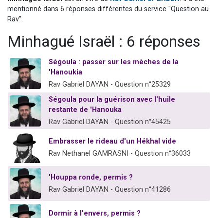
6 personnes viennent de faire un don pour 5 enfants déjà orphelins risquent de perdre leur maman
mentionné dans 6 réponses différentes du service "Question au
Rav".
2 personnes viennent de faire un don pour Reloger Rivka, 6 enfants, victime de violences...
Minhagué Israël : 6 réponses
10 personnes viennent de demander une bénédiction
Il reste 49 places pour étudier en groupe sur Zoom
Ségoula : passer sur les mèches de la
3 personnes viennent de faire un don pour Diane, 80 ans, dans un appartement insalubre
'Hanoukia
Rav Gabriel DAYAN - Question n°25329
Ségoula pour la guérison avec l'huile
restante de 'Hanouka
Rav Gabriel DAYAN - Question n°45425
Embrasser le rideau d'un Hékhal vide
Rav Nethanel GAMRASNI - Question n°36033
'Houppa ronde, permis ?
Rav Gabriel DAYAN - Question n°41286
Dormir à l'envers, permis ?