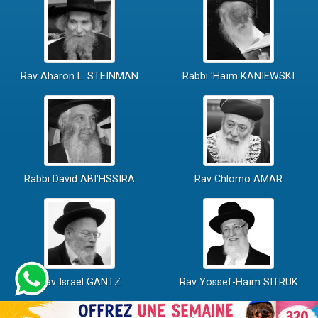
Rav Aharon L. STEINMAN
Rabbi 'Haïm KANIEWSKI
Rabbi David ABI'HSSIRA
Rav Chlomo AMAR
Rav Israël GANTZ
Rav Yossef-Haïm SITRUK