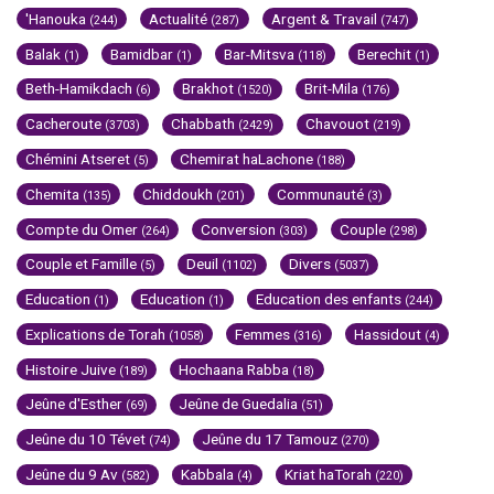
'Hanouka
Actualité
Argent & Travail
(244)
(287)
(747)
Balak
Bamidbar
Bar-Mitsva
Berechit
(1)
(1)
(118)
(1)
Beth-Hamikdach
Brakhot
Brit-Mila
(6)
(1520)
(176)
Cacheroute
Chabbath
Chavouot
(3703)
(2429)
(219)
Chémini Atseret
Chemirat haLachone
(5)
(188)
Chemita
Chiddoukh
Communauté
(135)
(201)
(3)
Compte du Omer
Conversion
Couple
(264)
(303)
(298)
Couple et Famille
Deuil
Divers
(5)
(1102)
(5037)
Education
Education
Education des enfants
(1)
(1)
(244)
Explications de Torah
Femmes
Hassidout
(1058)
(316)
(4)
Histoire Juive
Hochaana Rabba
(189)
(18)
Jeûne d'Esther
Jeûne de Guedalia
(69)
(51)
Jeûne du 10 Tévet
Jeûne du 17 Tamouz
(74)
(270)
Jeûne du 9 Av
Kabbala
Kriat haTorah
(582)
(4)
(220)