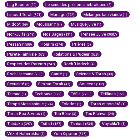
Lag Baomer
Le sens des prénoms hébraïques
(29)
(2)
Limoud Torah
Mariage
Mélanges lait/viande
(371)
(772)
(1)
Middot
Moussar
Musique juive
(69)
(154)
(1)
Non-Juifs
Nos Sages
Pensée Juive
(249)
(131)
(3087)
Pessah
Pourim
Prières
(1508)
(274)
(3)
Pureté Familiale
Relations & Pudeur
(578)
(528)
Respect des Parents
Roch 'Hodech
(247)
(4)
Roch Hachana
Santé
Science & Torah
(296)
(1)
(33)
Sexualité
Sim'hat Torah
Souccot
(8)
(47)
(502)
Talmud
Techouva
Téfila
Téfilines
(1)
(122)
(2230)
(356)
Temps Messianique
Toledot
Torah et société
(124)
(1)
(1)
Torah-Box & vous
Tou Béav
Tou Bichvat
(1)
(3)
(24)
Tsédaka
Tsitsit
Tsniout
Vayichla'h
(397)
(167)
(634)
(1)
Vézot Haberakha
Yom Kippour
(1)
(318)