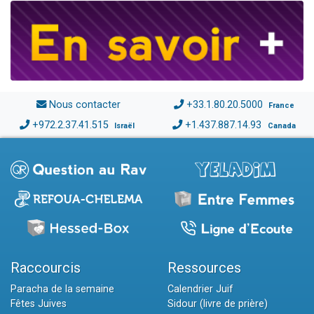
Nous contacter
+33.1.80.20.5000
France
+972.2.37.41.515
+1.437.887.14.93
Israël
Canada
Raccourcis
Ressources
Paracha de la semaine
Calendrier Juif
Fêtes Juives
Sidour (livre de prière)