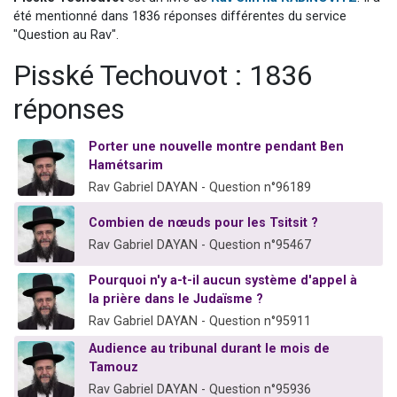
3 personnes viennent de nous rejoindre sur WhatsApp
été mentionné dans 1836 réponses différentes du service
"Question au Rav".
11 personnes viennent de demander une bénédiction
Pisské Techouvot : 1836
Il reste 49 places pour étudier en groupe sur Zoom
3 personnes viennent de faire un don pour Diane, 80 ans, dans un appartement insalubre
réponses
5 personnes viennent de faire un don pour Reloger Rivka, 6 enfants, victime de violences...
Porter une nouvelle montre pendant Ben
Hamétsarim
Rav Gabriel DAYAN - Question n°96189
Combien de nœuds pour les Tsitsit ?
Rav Gabriel DAYAN - Question n°95467
Pourquoi n'y a-t-il aucun système d'appel à
la prière dans le Judaïsme ?
Rav Gabriel DAYAN - Question n°95911
Audience au tribunal durant le mois de
Tamouz
Rav Gabriel DAYAN - Question n°95936