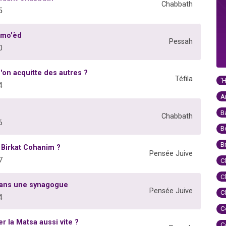
Chabbath
5
amo'èd
Pessah
0
'on acquitte des autres ?
Téfila
'
4
A
B
Chabbath
6
B
B
e Birkat Cohanim ?
Pensée Juive
7
C
C
dans une synagogue
Pensée Juive
C
4
C
 la Matsa aussi vite ?
C