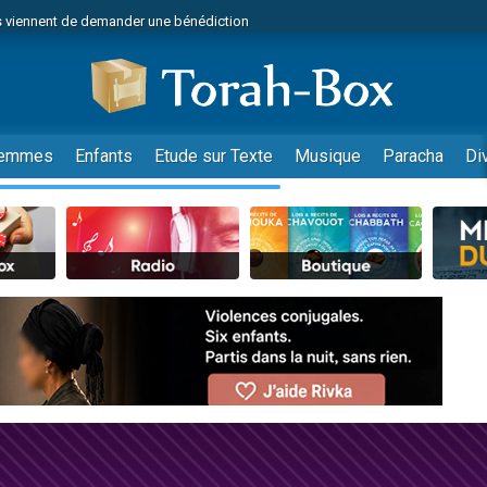
 viennent de demander une bénédiction
49 places pour étudier en groupe sur Zoom
nes viennent de faire un don pour Diane, 80 ans, dans un appartement insalu
 donner son Maasser
viennent de nous rejoindre sur WhatsApp
emmes
Enfants
Etude sur Texte
Musique
Paracha
Di
viennent de nous rejoindre sur WhatsApp
de donner son Maasser
es viennent de faire un don pour 5 jours de vacances aux Orphelins
viennent de nous rejoindre sur WhatsApp
 viennent de demander une bénédiction
49 places pour étudier en groupe sur Zoom
nnes viennent de faire un don pour Sauvez la jambe de Yohan
lles musiques dans Torah-Box Music
viennent de nous rejoindre sur WhatsApp
viennent de nous rejoindre sur WhatsApp