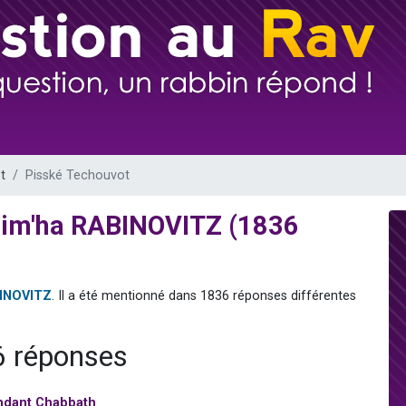
viennent de nous rejoindre sur WhatsApp
les musiques dans Torah-Box Music
es viennent de faire un don pour Tsédaka : pauvres d'Israel
sion radio : Visions de grandeur n°104 : Le Chabbath et le Birkat Hamazone à 
viennent de nous rejoindre sur WhatsApp
t
Pisské Techouvot
Sim'ha RABINOVITZ (1836
BINOVITZ
. Il a été mentionné dans 1836 réponses différentes
6 réponses
endant Chabbath