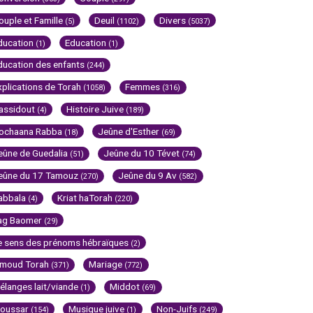
ouple et Famille
Deuil
Divers
(5)
(1102)
(5037)
ducation
Education
(1)
(1)
ducation des enfants
(244)
xplications de Torah
Femmes
(1058)
(316)
assidout
Histoire Juive
(4)
(189)
ochaana Rabba
Jeûne d'Esther
(18)
(69)
eûne de Guedalia
Jeûne du 10 Tévet
(51)
(74)
eûne du 17 Tamouz
Jeûne du 9 Av
(270)
(582)
abbala
Kriat haTorah
(4)
(220)
ag Baomer
(29)
e sens des prénoms hébraïques
(2)
imoud Torah
Mariage
(371)
(772)
élanges lait/viande
Middot
(1)
(69)
oussar
Musique juive
Non-Juifs
(154)
(1)
(249)