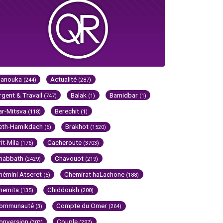
Hanouka
Actualité
(244)
(287)
rgent & Travail
Balak
Bamidbar
(747)
(1)
(1)
ar-Mitsva
Berechit
(118)
(1)
eth-Hamikdach
Brakhot
(6)
(1520)
rit-Mila
Cacheroute
(176)
(3703)
habbath
Chavouot
(2429)
(219)
hémini Atseret
Chemirat haLachone
(5)
(188)
hemita
Chiddoukh
(135)
(200)
ommunauté
Compte du Omer
(3)
(264)
onversion
Couple
(303)
(297)