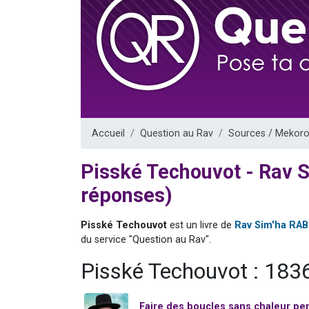
3 personnes 
2 nouvel
8 personn
Nouvelle émis
4 personnes 
Accueil
Question au Rav
Sources / Mekoro
Pisské Techouvot - Rav 
réponses)
Pisské Techouvot
est un livre de
Rav Sim'ha RA
du service "Question au Rav".
Pisské Techouvot : 183
Faire des boucles sans chaleur p