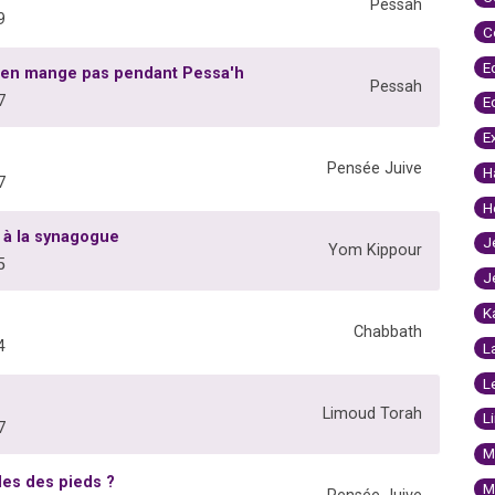
Pessah
9
C
E
 n'en mange pas pendant Pessa'h
Pessah
7
E
E
Pensée Juive
H
7
H
r à la synagogue
J
Yom Kippour
5
J
K
Chabbath
4
L
L
Limoud Torah
L
7
M
les des pieds ?
M