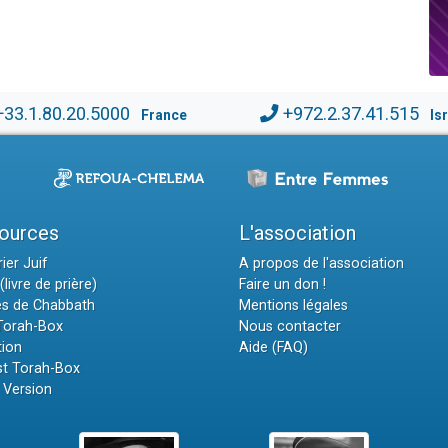
+33.1.80.20.5000
+972.2.37.41.515
France
Is
ources
L'association
ier Juif
A propos de l'association
(livre de prière)
Faire un don !
es de Chabbath
Mentions légales
 Torah-Box
Nous contacter
tion
Aide (FAQ)
t Torah-Box
 Version