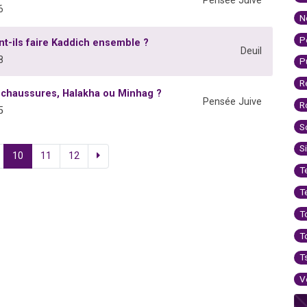
Pensée Juive
6
N
P
nt-ils faire Kaddich ensemble ?
Deuil
8
P
R
s chaussures, Halakha ou Minhag ?
Pensée Juive
R
5
S
S
10
11
12
T
T
T
T
T
V