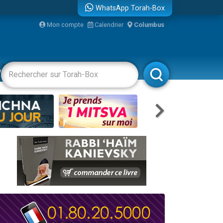
WhatsApp Torah-Box
Mon compte
Calendrier
Columbus
bre
vertissements
Livres
Rabbanim