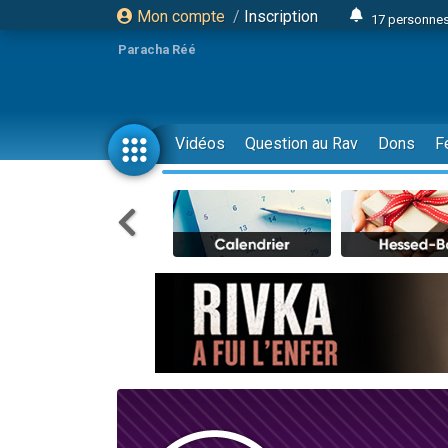
Mon compte
/
Inscription
17 personnes
Il reste 
Paracha Réé
23 person
Eva vient de
4 personnes 
Vidéos
Question au Rav
Dons
F
3 personnes 
Odaya vient 
3 personn
2 personnes 
13 personnes
Il reste 
30 perso
12 nouve
3 personnes 
2 personnes 