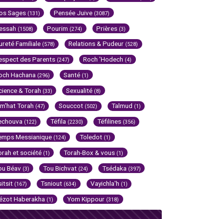
os Sages
Pensée Juive
(131)
(3087)
essah
Pourim
Prières
(1508)
(274)
(3)
ureté Familiale
Relations & Pudeur
(578)
(528)
espect des Parents
Roch 'Hodech
(247)
(4)
och Hachana
Santé
(296)
(1)
cience & Torah
Sexualité
(33)
(8)
im'hat Torah
Souccot
Talmud
(47)
(502)
(1)
echouva
Téfila
Téfilines
(122)
(2230)
(356)
emps Messianique
Toledot
(124)
(1)
orah et société
Torah-Box & vous
(1)
(1)
ou Béav
Tou Bichvat
Tsédaka
(3)
(24)
(397)
sitsit
Tsniout
Vayichla'h
(167)
(634)
(1)
ézot Haberakha
Yom Kippour
(1)
(318)