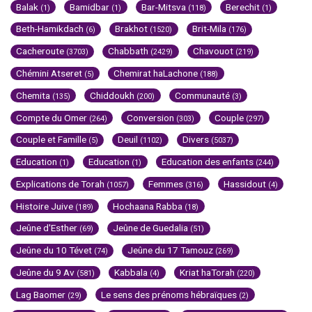
Balak
Bamidbar
Bar-Mitsva
Berechit
(1)
(1)
(118)
(1)
Beth-Hamikdach
Brakhot
Brit-Mila
(6)
(1520)
(176)
Cacheroute
Chabbath
Chavouot
(3703)
(2429)
(219)
Chémini Atseret
Chemirat haLachone
(5)
(188)
Chemita
Chiddoukh
Communauté
(135)
(200)
(3)
Compte du Omer
Conversion
Couple
(264)
(303)
(297)
Couple et Famille
Deuil
Divers
(5)
(1102)
(5037)
Education
Education
Education des enfants
(1)
(1)
(244)
Explications de Torah
Femmes
Hassidout
(1057)
(316)
(4)
Histoire Juive
Hochaana Rabba
(189)
(18)
Jeûne d'Esther
Jeûne de Guedalia
(69)
(51)
Jeûne du 10 Tévet
Jeûne du 17 Tamouz
(74)
(269)
Jeûne du 9 Av
Kabbala
Kriat haTorah
(581)
(4)
(220)
Lag Baomer
Le sens des prénoms hébraïques
(29)
(2)