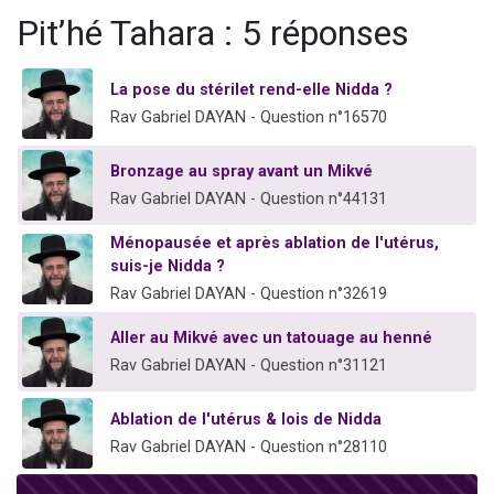
61 personnes viennent de demander une bénédiction
Pit’hé Tahara : 5 réponses
Il reste 49 places pour étudier en groupe sur Zoom
Ariel vient de donner son Maasser
La pose du stérilet rend-elle Nidda ?
Rav Gabriel DAYAN - Question n°16570
Nathaniel vient de donner son Maasser
4 personnes viennent de nous rejoindre sur WhatsApp
Bronzage au spray avant un Mikvé
Rav Gabriel DAYAN - Question n°44131
Ménopausée et après ablation de l'utérus,
suis-je Nidda ?
Rav Gabriel DAYAN - Question n°32619
Aller au Mikvé avec un tatouage au henné
Rav Gabriel DAYAN - Question n°31121
Ablation de l'utérus & lois de Nidda
Rav Gabriel DAYAN - Question n°28110