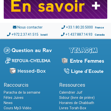
Nous contacter
+33.1.80.20.5000
France
+972.2.37.41.515
+1.437.887.14.93
Israël
Canada
Raccourcis
Ressources
Paracha de la semaine
Calendrier Juif
Fêtes Juives
Sidour (livre de prière)
News
Horaires de Chabbath
Cours Mp3-Vidéo
Livres Torah-Box