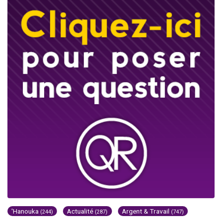
'Hanouka
Actualité
Argent & Travail
(244)
(287)
(747)