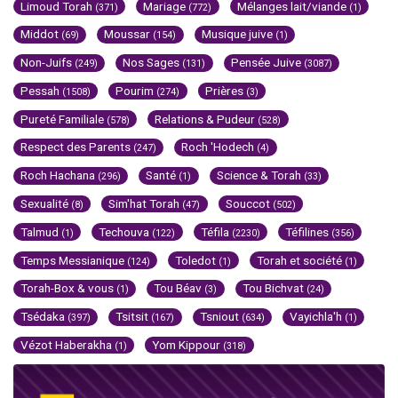
Limoud Torah
Mariage
Mélanges lait/viande
(371)
(772)
(1)
Middot
Moussar
Musique juive
(69)
(154)
(1)
Non-Juifs
Nos Sages
Pensée Juive
(249)
(131)
(3087)
Pessah
Pourim
Prières
(1508)
(274)
(3)
Pureté Familiale
Relations & Pudeur
(578)
(528)
Respect des Parents
Roch 'Hodech
(247)
(4)
Roch Hachana
Santé
Science & Torah
(296)
(1)
(33)
Sexualité
Sim'hat Torah
Souccot
(8)
(47)
(502)
Talmud
Techouva
Téfila
Téfilines
(1)
(122)
(2230)
(356)
Temps Messianique
Toledot
Torah et société
(124)
(1)
(1)
Torah-Box & vous
Tou Béav
Tou Bichvat
(1)
(3)
(24)
Tsédaka
Tsitsit
Tsniout
Vayichla'h
(397)
(167)
(634)
(1)
Vézot Haberakha
Yom Kippour
(1)
(318)