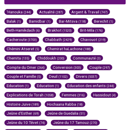
'Hanouka
Actualité
Argent & Travail
(244)
(287)
(747)
Balak
Bamidbar
Bar-Mitsva
Berechit
(1)
(1)
(118)
(1)
Beth-Hamikdach
Brakhot
Brit-Mila
(6)
(1520)
(176)
Cacheroute
Chabbath
Chavouot
(3703)
(2429)
(219)
Chémini Atseret
Chemirat haLachone
(5)
(188)
Chemita
Chiddoukh
Communauté
(135)
(200)
(3)
Compte du Omer
Conversion
Couple
(264)
(303)
(297)
Couple et Famille
Deuil
Divers
(5)
(1102)
(5037)
Education
Education
Education des enfants
(1)
(1)
(244)
Explications de Torah
Femmes
Hassidout
(1058)
(316)
(4)
Histoire Juive
Hochaana Rabba
(189)
(18)
Jeûne d'Esther
Jeûne de Guedalia
(69)
(51)
Jeûne du 10 Tévet
Jeûne du 17 Tamouz
(74)
(270)