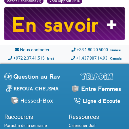
Vézot Haberakha
Yom Kippour
(1)
(318)
Nous contacter
+33.1.80.20.5000
France
+972.2.37.41.515
+1.437.887.14.93
Israël
Canada
Raccourcis
Ressources
Paracha de la semaine
Calendrier Juif