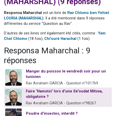
(MAHARSHAL) (9 réponses)
13 personnes viennent de demander une bénédiction
30 personnes viennent de faire un don pour Sauvez la jambe de Yohan
Responsa Maharchal
est un livre de
Rav Chlomo ben Yehiel
LOURIA (MAHARSHAL)
. Il a été mentionné dans 9 réponses
Il reste 49 places pour étudier en groupe sur Zoom
différentes du service "Question au Rav".
12 nouvelles musiques dans Torah-Box Music
D'autres de ses livres ont également été cités, comme :
Yam
29 personnes viennent de demander une bénédiction
Chel Chlomo
(18 fois),
Chi'ouré Harachal
(1 fois).
Responsa Maharchal : 9
réponses
Manger du poisson le vendredi soir pour un
tunisien
Rav Avraham GARCIA - Question n°101769
Faire "Hamotsi" lors d'une Sé'oudat Mitsva,
obligatoire ?
Rav Avraham GARCIA - Question n°98267
Poudre d'insectes, interdit ?