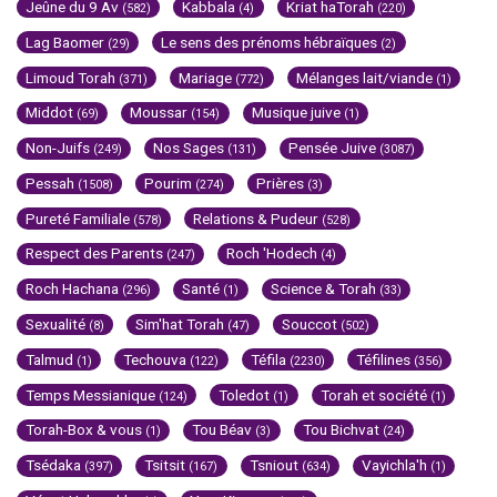
Jeûne du 9 Av
Kabbala
Kriat haTorah
(582)
(4)
(220)
Lag Baomer
Le sens des prénoms hébraïques
(29)
(2)
Limoud Torah
Mariage
Mélanges lait/viande
(371)
(772)
(1)
Middot
Moussar
Musique juive
(69)
(154)
(1)
Non-Juifs
Nos Sages
Pensée Juive
(249)
(131)
(3087)
Pessah
Pourim
Prières
(1508)
(274)
(3)
Pureté Familiale
Relations & Pudeur
(578)
(528)
Respect des Parents
Roch 'Hodech
(247)
(4)
Roch Hachana
Santé
Science & Torah
(296)
(1)
(33)
Sexualité
Sim'hat Torah
Souccot
(8)
(47)
(502)
Talmud
Techouva
Téfila
Téfilines
(1)
(122)
(2230)
(356)
Temps Messianique
Toledot
Torah et société
(124)
(1)
(1)
Torah-Box & vous
Tou Béav
Tou Bichvat
(1)
(3)
(24)
Tsédaka
Tsitsit
Tsniout
Vayichla'h
(397)
(167)
(634)
(1)