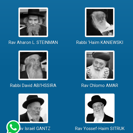
Rav Aharon L. STEINMAN
Rabbi 'Haïm KANIEWSKI
Rabbi David ABI'HSSIRA
Rav Chlomo AMAR
Rav Israël GANTZ
Rav Yossef-Haïm SITRUK