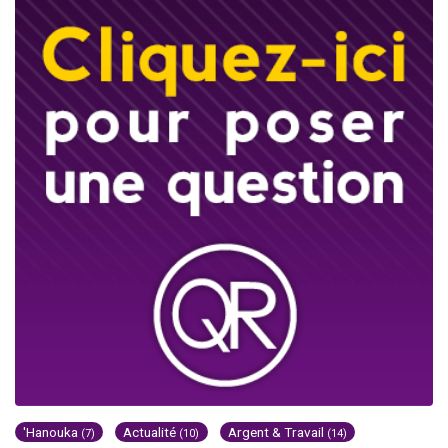
'Hanouka
Actualité
Argent & Travail
(7)
(10)
(14)