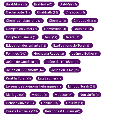
Bar-Mitsva
Brakhot
Brit-Mila
(2)
(40)
(5)
Cacheroute
Chabbath
Chavouot
(21)
(86)
(9)
Chemirat haLachone
Chemita
Chiddoukh
(3)
(3)
(36)
Compte du Omer
Conversion
Couple
(7)
(4)
(103)
Couple et Famille
Deuil
Divers
(1)
(37)
(81)
Education des enfants
Explications de Torah
(12)
(3)
Femmes
Hochaana Rabba
Jeûne d'Esther
(290)
(2)
(4)
Jeûne de Guedalia
Jeûne du 10 Tévet
(3)
(5)
Jeûne du 17 Tamouz
Jeûne du 9 Av
(16)
(33)
Kriat haTorah
Lag Baomer
(3)
(1)
Le sens des prénoms hébraïques
Limoud Torah
(1)
(23)
Mariage
Middot
Moussar
Non-Juifs
(65)
(3)
(4)
(2)
Pensée Juive
Pessah
Pourim
(106)
(16)
(11)
Pureté Familiale
Relations & Pudeur
(335)
(85)