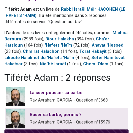
3 personnes viennent de nous rejoindre sur WhatsApp
Tiférèt Adam
est un livre de
Rabbi Israël Méir HACOHEN (LE
11 personnes viennent de demander une bénédiction
'HAFETS 'HAIM)
. Il a été mentionné dans 2 réponses
différentes du service "Question au Rav".
Il reste 49 places pour étudier en groupe sur Zoom
3 personnes viennent de faire un don pour Diane, 80 ans, dans un appartement insalubre
D'autres de ses livres ont également été cités, comme :
Michna
Beroura
(2989 fois),
Biour Halakha
(394 fois),
Cha'ar
5 personnes viennent de faire un don pour Reloger Rivka, 6 enfants, victime de violences...
Hatsioun
(164 fois),
'Hafets 'Haïm
(72 fois),
Ahavat 'Hessed
(23 fois),
Chmirat Halachon
(14 fois),
Torat Habayit
(5 fois),
Likouté Halakhot du 'Hafets 'Haïm
(4 fois),
Séfer Hamitsvot
Hakatsar
(3 fois),
Nid'hé Israël
(1 fois),
Chem 'Olam
(1 fois).
Tiférèt Adam : 2 réponses
Laisser pousser sa barbe
Rav Avraham GARCIA - Question n°3668
Raser sa barbe, permis ?
Rav Avraham GARCIA - Question n°15976