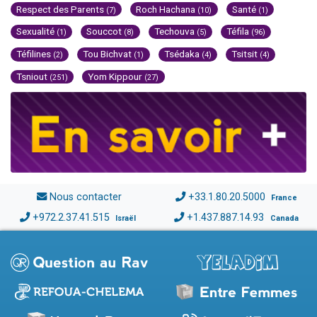
Respect des Parents
Roch Hachana
Santé
(7)
(10)
(1)
Sexualité
Souccot
Techouva
Téfila
(1)
(8)
(5)
(96)
Téfilines
Tou Bichvat
Tsédaka
Tsitsit
(2)
(1)
(4)
(4)
Tsniout
Yom Kippour
(251)
(27)
Nous contacter
+33.1.80.20.5000
France
+972.2.37.41.515
+1.437.887.14.93
Israël
Canada