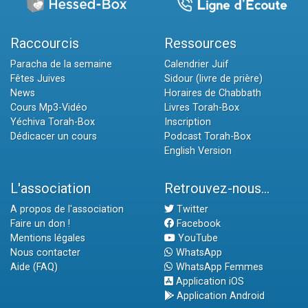
Raccourcis
Ressources
Paracha de la semaine
Calendrier Juif
Fêtes Juives
Sidour (livre de prière)
News
Horaires de Chabbath
Cours Mp3-Vidéo
Livres Torah-Box
Yéchiva Torah-Box
Inscription
Dédicacer un cours
Podcast Torah-Box
English Version
L'association
Retrouvez-nous...
A propos de l'association
Twitter
Faire un don !
Facebook
Mentions légales
YouTube
Nous contacter
WhatsApp
Aide (FAQ)
WhatsApp Femmes
Application iOS
Application Android