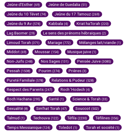
Jeûne d'Esther
Jeûne de Guedalia
(69)
(51)
Jeûne du 10 Tévet
Jeûne du 17 Tamouz
(74)
(269)
Jeûne du 9 Av
Kabbala
Kriat haTorah
(574)
(4)
(220)
Lag Baomer
Le sens des prénoms hébraïques
(29)
(2)
Limoud Torah
Mariage
Mélanges lait/viande
(371)
(772)
(1)
Middot
Moussar
Musique juive
(69)
(154)
(1)
Non-Juifs
Nos Sages
Pensée Juive
(248)
(131)
(3085)
Pessah
Pourim
Prières
(1508)
(274)
(3)
Pureté Familiale
Relations & Pudeur
(578)
(528)
Respect des Parents
Roch 'Hodech
(247)
(4)
Roch Hachana
Santé
Science & Torah
(295)
(1)
(33)
Sexualité
Sim'hat Torah
Souccot
(8)
(47)
(502)
Talmud
Techouva
Téfila
Téfilines
(1)
(122)
(2230)
(356)
Temps Messianique
Toledot
Torah et société
(124)
(1)
(1)