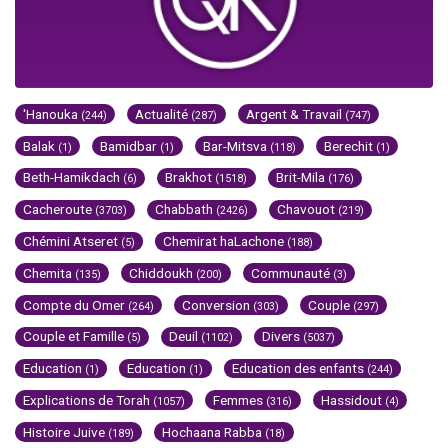
'Hanouka
Actualité
Argent & Travail
(244)
(287)
(747)
Balak
Bamidbar
Bar-Mitsva
Berechit
(1)
(1)
(118)
(1)
Beth-Hamikdach
Brakhot
Brit-Mila
(6)
(1518)
(176)
Cacheroute
Chabbath
Chavouot
(3703)
(2426)
(219)
Chémini Atseret
Chemirat haLachone
(5)
(188)
Chemita
Chiddoukh
Communauté
(135)
(200)
(3)
Compte du Omer
Conversion
Couple
(264)
(303)
(297)
Couple et Famille
Deuil
Divers
(5)
(1102)
(5037)
Education
Education
Education des enfants
(1)
(1)
(244)
Explications de Torah
Femmes
Hassidout
(1057)
(316)
(4)
Histoire Juive
Hochaana Rabba
(189)
(18)