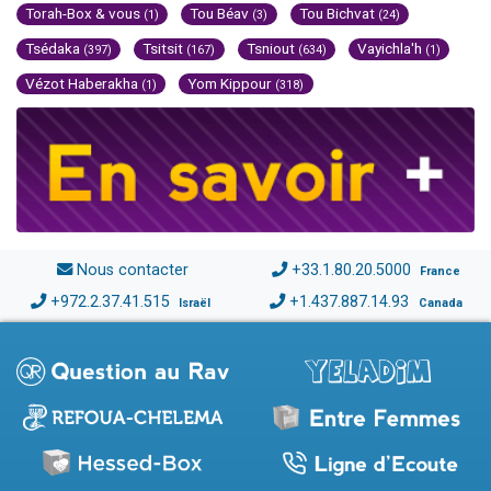
Torah-Box & vous
Tou Béav
Tou Bichvat
(1)
(3)
(24)
Tsédaka
Tsitsit
Tsniout
Vayichla'h
(397)
(167)
(634)
(1)
Vézot Haberakha
Yom Kippour
(1)
(318)
Nous contacter
+33.1.80.20.5000
France
+972.2.37.41.515
+1.437.887.14.93
Israël
Canada