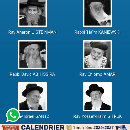
Rav Aharon L. STEINMAN
Rabbi 'Haïm KANIEWSKI
Rabbi David ABI'HSSIRA
Rav Chlomo AMAR
Rav Israël GANTZ
Rav Yossef-Haïm SITRUK