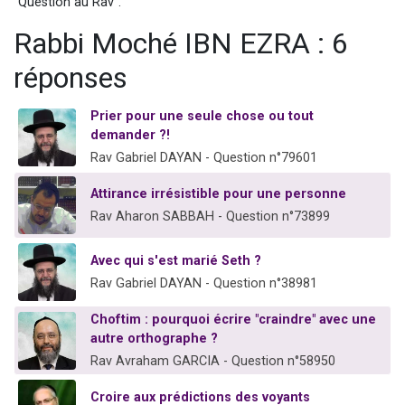
"Question au Rav".
61 personnes viennent de demander une bénédiction
Rabbi Moché IBN EZRA : 6
Il reste 49 places pour étudier en groupe sur Zoom
réponses
Ariel vient de donner son Maasser
Nathaniel vient de donner son Maasser
Prier pour une seule chose ou tout
4 personnes viennent de nous rejoindre sur WhatsApp
demander ?!
Rav Gabriel DAYAN - Question n°79601
Attirance irrésistible pour une personne
Rav Aharon SABBAH - Question n°73899
Avec qui s'est marié Seth ?
Rav Gabriel DAYAN - Question n°38981
Choftim : pourquoi écrire "craindre" avec une
autre orthographe ?
Rav Avraham GARCIA - Question n°58950
Croire aux prédictions des voyants