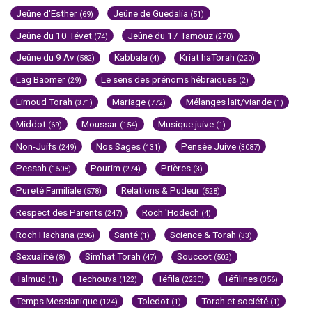
Jeûne d'Esther
Jeûne de Guedalia
(69)
(51)
Jeûne du 10 Tévet
Jeûne du 17 Tamouz
(74)
(270)
Jeûne du 9 Av
Kabbala
Kriat haTorah
(582)
(4)
(220)
Lag Baomer
Le sens des prénoms hébraïques
(29)
(2)
Limoud Torah
Mariage
Mélanges lait/viande
(371)
(772)
(1)
Middot
Moussar
Musique juive
(69)
(154)
(1)
Non-Juifs
Nos Sages
Pensée Juive
(249)
(131)
(3087)
Pessah
Pourim
Prières
(1508)
(274)
(3)
Pureté Familiale
Relations & Pudeur
(578)
(528)
Respect des Parents
Roch 'Hodech
(247)
(4)
Roch Hachana
Santé
Science & Torah
(296)
(1)
(33)
Sexualité
Sim'hat Torah
Souccot
(8)
(47)
(502)
Talmud
Techouva
Téfila
Téfilines
(1)
(122)
(2230)
(356)
Temps Messianique
Toledot
Torah et société
(124)
(1)
(1)