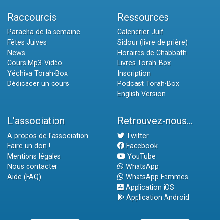
Raccourcis
Ressources
Paracha de la semaine
Calendrier Juif
Fêtes Juives
Sidour (livre de prière)
News
Horaires de Chabbath
Cours Mp3-Vidéo
Livres Torah-Box
Yéchiva Torah-Box
Inscription
Dédicacer un cours
Podcast Torah-Box
English Version
L'association
Retrouvez-nous...
A propos de l'association
Twitter
Faire un don !
Facebook
Mentions légales
YouTube
Nous contacter
WhatsApp
Aide (FAQ)
WhatsApp Femmes
Application iOS
Application Android