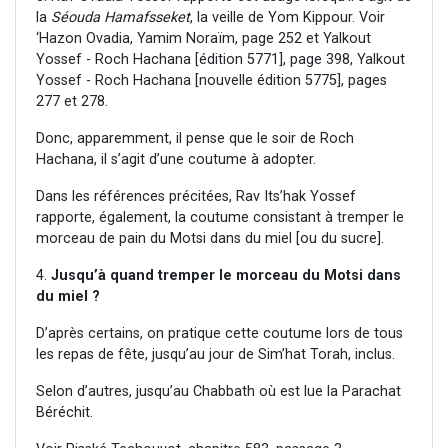
la
Séouda Hamafsseket
, la veille de Yom Kippour. Voir
‘Hazon Ovadia, Yamim Noraïm, page 252 et Yalkout
Yossef - Roch Hachana [édition 5771], page 398, Yalkout
Yossef - Roch Hachana [nouvelle édition 5775], pages
277 et 278.
Donc, apparemment, il pense que le soir de Roch
Hachana, il s’agit d’une coutume à adopter.
Dans les références précitées, Rav Its’hak Yossef
rapporte, également, la coutume consistant à tremper le
morceau de pain du Motsi dans du miel [ou du sucre].
4.
Jusqu’à quand tremper le morceau du Motsi dans
du miel ?
D’après certains, on pratique cette coutume lors de tous
les repas de fête, jusqu’au jour de Sim’hat Torah, inclus.
Selon d’autres, jusqu’au Chabbath où est lue la Parachat
Béréchit.