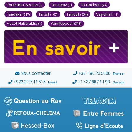
Torah-Box & vous
Tou Béav
Tou Bichvat
(1)
(3)
(24)
Tsédaka
Tsitsit
Tsniout
Vayichla'h
(397)
(167)
(634)
(1)
Vézot Haberakha
Yom Kippour
(1)
(318)
Nous contacter
+33.1.80.20.5000
France
+972.2.37.41.515
+1.437.887.14.93
Israël
Canada