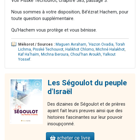
Voir Pisské Techouvot, chapitre 583, passage 3.
Nous sommes à votre disposition, Bé’ézrat Hachem, pour
toute question supplémentaire.
Qu’Hachem vous protège et vous bénisse.
Mékorot / Sources :
Maguen Avraham
,
'Hazon Ovadia
,
Torah
Lichma
,
Pisské Techouvot
,
Halikhot Chlomo
,
Michné Halakhot
,
Kaf Ha'haïm
,
Michna Beroura
,
Choul'han Aroukh
,
Yalkout
Yossef
.
Les Ségoulot du peuple
d'Israël
Des dizaines de Ségoulot et de prières
ayant fait leurs preuves ainsi que des
histoires fascinantes sur leur pouvoir
insoupçonné.
acheter ce livre