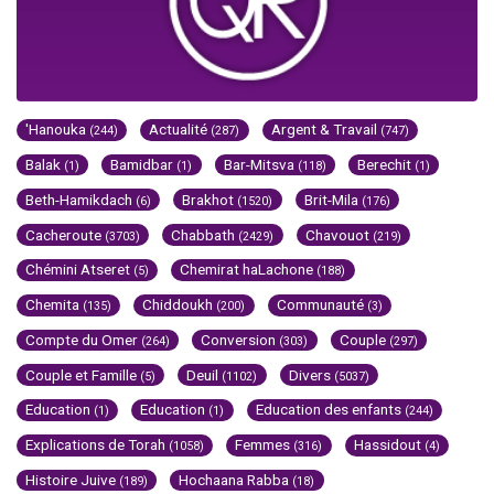
'Hanouka
Actualité
Argent & Travail
(244)
(287)
(747)
Balak
Bamidbar
Bar-Mitsva
Berechit
(1)
(1)
(118)
(1)
Beth-Hamikdach
Brakhot
Brit-Mila
(6)
(1520)
(176)
Cacheroute
Chabbath
Chavouot
(3703)
(2429)
(219)
Chémini Atseret
Chemirat haLachone
(5)
(188)
Chemita
Chiddoukh
Communauté
(135)
(200)
(3)
Compte du Omer
Conversion
Couple
(264)
(303)
(297)
Couple et Famille
Deuil
Divers
(5)
(1102)
(5037)
Education
Education
Education des enfants
(1)
(1)
(244)
Explications de Torah
Femmes
Hassidout
(1058)
(316)
(4)
Histoire Juive
Hochaana Rabba
(189)
(18)