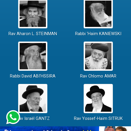
Rav Aharon L. STEINMAN
Rabbi 'Haïm KANIEWSKI
Rabbi David ABI'HSSIRA
Rav Chlomo AMAR
Rav Israël GANTZ
Rav Yossef-Haïm SITRUK