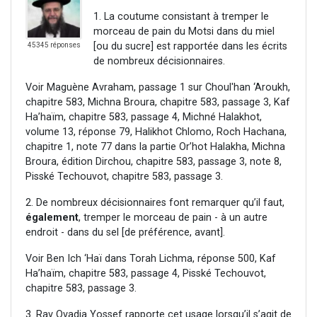
1. La coutume consistant à tremper le
morceau de pain du Motsi dans du miel
[ou du sucre] est rapportée dans les écrits
45345 réponses
de nombreux décisionnaires.
Voir Maguène Avraham, passage 1 sur Choul'han ‘Aroukh,
chapitre 583, Michna Broura, chapitre 583, passage 3, Kaf
Ha’haïm, chapitre 583, passage 4, Michné Halakhot,
volume 13, réponse 79, Halikhot Chlomo, Roch Hachana,
chapitre 1, note 77 dans la partie Or’hot Halakha, Michna
Broura, édition Dirchou, chapitre 583, passage 3, note 8,
Pisské Techouvot, chapitre 583, passage 3.
2. De nombreux décisionnaires font remarquer qu’il faut,
également
, tremper le morceau de pain - à un autre
endroit - dans du sel [de préférence, avant].
Voir Ben Ich ‘Haï dans Torah Lichma, réponse 500, Kaf
Ha’haïm, chapitre 583, passage 4, Pisské Techouvot,
chapitre 583, passage 3.
3. Rav Ovadia Yossef rapporte cet usage lorsqu’il s’agit de