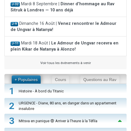
Mardi 8 Septembre |
Dinner d'hommage au Rav
J-32
Sitruk à Londres — 10 ans déjà
Dimanche 16 Août |
Venez rencontrer le Admour
J-9
de Ungvar à Natanya!
Mardi 18 Août |
Le Admour de Ungvar recevra en
J-11
plein Kikar de Natanya à Alonzo!
Voir tous les événements à venir
+ Populaires
Cours
Questions au Rav
1
Histoire - À bord du Titanic
2
URGENCE - Diane, 80 ans, en danger dans un appartement
insalubre
3
Mitsva en panique 😨 Arriver à l'heure à la Téfila