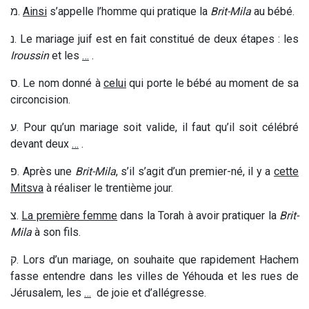
מ
.
Ainsi
s’appelle l’homme qui pratique la
Brit-Mila
au bébé.
נ
. Le mariage juif est en fait constitué de deux étapes :
les
Iroussin
et les
…
.
ס
.
Le nom donné à
celui
qui porte le bébé au moment de sa
circoncision.
ע
.
Pour qu’un mariage soit valide, il faut qu’il soit célébré
devant deux
…
.
פ
.
Après une
Brit-Mila
, s’il s’agit d’un premier-né, il y a
cette
Mitsva
à réaliser le trentième jour.
צ
.
La première femme
dans la Torah à avoir pratiquer la
Brit-
Mila
à son fils.
ק
.
Lors d’un mariage, on souhaite que rapidement Hachem
fasse entendre dans les villes de Yéhouda et les rues de
Jérusalem
, les
…
de
joie et d’allégresse.