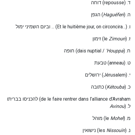
דוחה
(repousse) .
ד
הגפן
(
Haguéfen
) .
ה
וביום השמיני ימול ...
(Et le huitième jour, on circoncira…) .
ו
זימון
(le
Zimoun
) .
ז
חופה
(dais nuptial /
'Houppa
) .
ח
טבעת
(anneau) .
ט
ירושלים
(Jérusalem) .
י
כתובה
(
Kétouba
) .
כ
להכניסו בבריתו
(de le faire rentrer dans l’alliance d’Avraham
Avinou
) .
ל
מוהל
(le
Mohel
) .
מ
נישואין
(les
Nissouïn
) .
נ