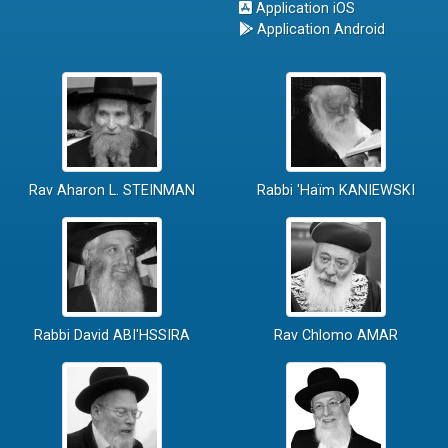
Application iOS
Application Android
Rav Aharon L. STEINMAN
Rabbi 'Haïm KANIEWSKI
Rabbi David ABI'HSSIRA
Rav Chlomo AMAR