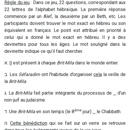
Règle du jeu
: Dans ce jeu, 22 questions, correspondant aux
22 lettres de l’alphabet hébraïque. La première réponse
commence par un Alef, la deuxième par un Beth, etc. Les
participants doivent trouver le mot exact en hébreu ou son
équivalent en français. Le point est attribué en priorité à
celui qui a donné le mot exact en hébreu. Il y a des
devinettes pour tous les âges. Le mot souligné dans la
devinette indique ce qu’il faut chercher.
א
.
Il
est présent à chaque
Brit-Mila
dans le monde entier.
ב
. Les
Séfaradim
ont l’habitude d’organiser
cela
la veille de
la
Brit-Mila
.
ג
.
La
Brit-Mila
fait partie intégrante du processus de
…
d’un
non-juif au judaïsme.
ème
ד
.
Une
Brit-Mila
en son temps (le 8
jour)
…
le Chabbath.
ה
.
Cette bénédiction
qui se fait sur un verre se retrouve