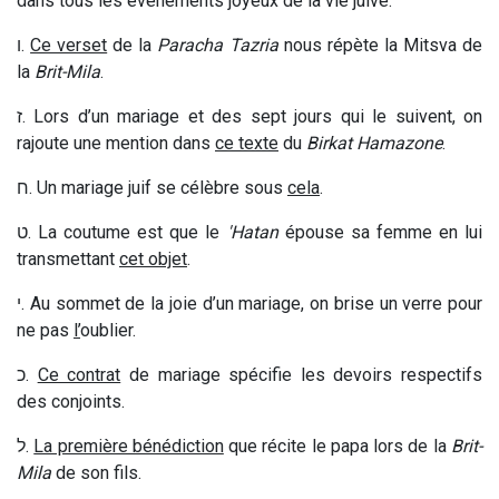
dans tous les évènements joyeux de la vie juive.
ו
.
Ce verset
de la
Paracha Tazria
nous répète la Mitsva de
la
Brit-Mila
.
ז
.
Lors d’un mariage et des sept jours qui le suivent, on
rajoute une mention dans
ce texte
du
Birkat Hamazone
.
ח
.
Un mariage juif se célèbre sous
cela
.
ט
.
La coutume est que le
'Hatan
épouse sa femme en lui
transmettant
cet objet
.
י
.
Au sommet de la joie d’un mariage, on brise un verre pour
ne pas
l’
oublier.
כ
.
Ce contrat
de mariage spécifie les devoirs respectifs
des conjoints.
ל
.
La première bénédiction
que récite le papa lors de la
Brit-
Mila
de son fils.