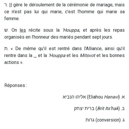
ר
.
Il
gère le déroulement de la cérémonie de mariage, mais
ce n’est pas lui qui marie, c’est l’homme qui marie sa
femme
.
ש
.
On
les
récite sous la
‘Houppa
, et après les repas
organisés en l’honneur des mariés pendant sept jours.
ת
.
« De même qu
’
il est rentré dans l’Alliance, ainsi qu’il
rentre dans la
…
et la
‘Houppa
et les
Mitsvot
et les bonnes
actions ».
Réponses :
אליהו הנביא
(Eliahou
Hanavi
) .
א
ברית יצחק
(
Brit Its’hak
) .
ב
גרות
(conversion) .
ג