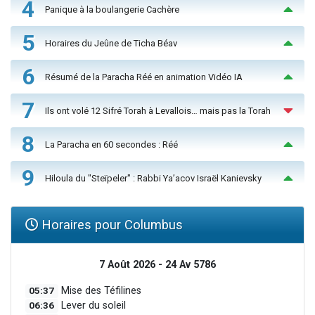
4
Panique à la boulangerie Cachère
5
Horaires du Jeûne de Ticha Béav
6
Résumé de la Paracha Réé en animation Vidéo IA
7
Ils ont volé 12 Sifré Torah à Levallois… mais pas la Torah
8
La Paracha en 60 secondes : Réé
9
Hiloula du "Steïpeler" : Rabbi Ya’acov Israël Kanievsky
Horaires pour Columbus
7 Août 2026 - 24 Av 5786
05:37
Mise des Téfilines
06:36
Lever du soleil