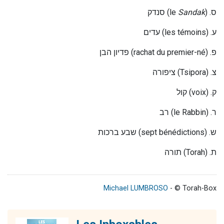
סנדק
(le
Sandak
) .
ס
עדים
(les témoins) .
ע
פדיון הבן
(rachat du premier-né) .
פ
ציפורה
(Tsipora) .
צ
קול
(voix) .
ק
רב
(le Rabbin) .
ר
שבע ברכות
(sept bénédictions) .
ש
תורה
(Torah) .
ת
Michael LUMBROSO
- © Torah-Box