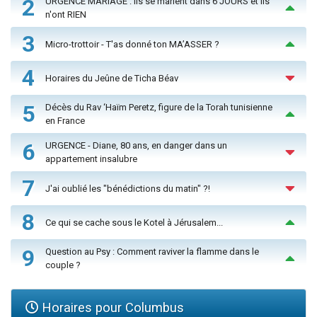
2
URGENCE MARIAGE : Ils se marient dans 6 JOURS et ils
n'ont RIEN
3
Micro-trottoir - T'as donné ton MA’ASSER ?
4
Horaires du Jeûne de Ticha Béav
5
Décès du Rav ‘Haïm Peretz, figure de la Torah tunisienne
en France
6
URGENCE - Diane, 80 ans, en danger dans un
appartement insalubre
7
J'ai oublié les "bénédictions du matin" ?!
8
Ce qui se cache sous le Kotel à Jérusalem...
9
Question au Psy : Comment raviver la flamme dans le
couple ?
Horaires pour Columbus