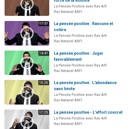
force de la volonté
3 personnes viennent de nous rejoindre sur WhatsApp
La Pensée Positive avec Rav Arfi
Rav Netanel ARFI
11 personnes viennent de demander une bénédiction
Il reste 49 places pour étudier en groupe sur Zoom
La pensée positive : Rancune et
17:37
colère
3 personnes viennent de faire un don pour Diane, 80 ans, dans un appartement insalubre
La Pensée Positive avec Rav Arfi
5 personnes viennent de faire un don pour Reloger Rivka, 6 enfants, victime de violences...
Rav Netanel ARFI
La pensée positive : Juger
14:47
favorablement
La Pensée Positive avec Rav Arfi
Rav Netanel ARFI
La pensée positive : L'abondance
16:26
sans limite
La Pensée Positive avec Rav Arfi
Rav Netanel ARFI
La pensée positive - L'effort concret
17:25
La Pensée Positive avec Rav Arfi
Rav Netanel ARFI