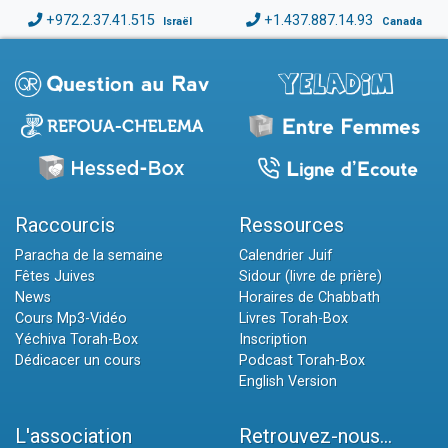
+972.2.37.41.515
+1.437.887.14.93
Israël
Canada
Raccourcis
Ressources
Paracha de la semaine
Calendrier Juif
Fêtes Juives
Sidour (livre de prière)
News
Horaires de Chabbath
Cours Mp3-Vidéo
Livres Torah-Box
Yéchiva Torah-Box
Inscription
Dédicacer un cours
Podcast Torah-Box
English Version
L'association
Retrouvez-nous...