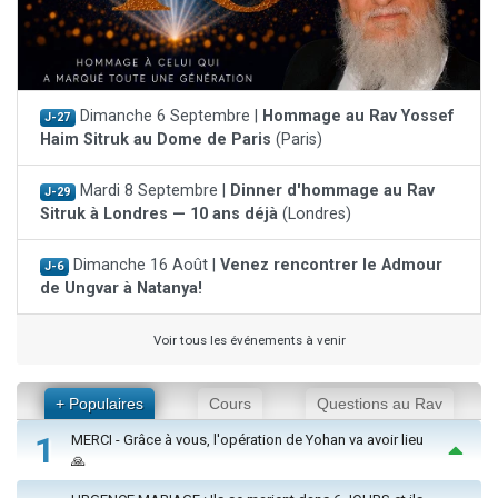
Dimanche 6 Septembre |
Hommage au Rav Yossef
J-27
Haim Sitruk au Dome de Paris
(Paris)
Mardi 8 Septembre |
Dinner d'hommage au Rav
J-29
Sitruk à Londres — 10 ans déjà
(Londres)
Dimanche 16 Août |
Venez rencontrer le Admour
J-6
de Ungvar à Natanya!
Voir tous les événements à venir
+ Populaires
Cours
Questions au Rav
1
MERCI - Grâce à vous, l'opération de Yohan va avoir lieu
🙏