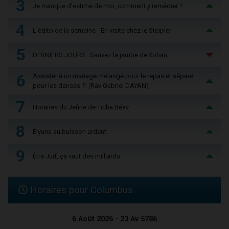
3
Je manque d'estime de moi, comment y remédier ?
4
L'édito de la semaine - En visite chez le Steipler
5
DERNIERS JOURS : Sauvez la jambe de Yohan
6
Assister à un mariage mélangé pour le repas et séparé
pour les danses ?! (Rav Gabriel DAYAN)
7
Horaires du Jeûne de Ticha Béav
8
Elyana au buisson ardent
9
Être Juif, ça vaut des milliards
Horaires pour Columbus
6 Août 2026 - 23 Av 5786