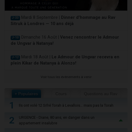
Mardi 8 Septembre |
Dinner d'hommage au Rav
J-33
Sitruk à Londres — 10 ans déjà
Dimanche 16 Août |
Venez rencontrer le Admour
J-10
de Ungvar à Natanya!
Mardi 18 Août |
Le Admour de Ungvar recevra en
J-12
plein Kikar de Natanya à Alonzo!
Voir tous les événements à venir
+ Populaires
Cours
Questions au Rav
1
Ils ont volé 12 Sifré Torah à Levallois… mais pas la Torah
2
URGENCE - Diane, 80 ans, en danger dans un
appartement insalubre