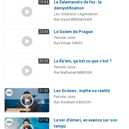
La Salamandre de feu : la
19:34
démystification
Les Créatures Légendaires
Rav David BREISACHER
Le Golem de Prague
23:04
Pensée Juive
Rav Itshak 'HAVIV
Le Re'em, qu'est ce que c'est ?
35:33
Pensée Juive
Rav Nathaniel MIMOUN
Les Sirènes : mythe ou réalité
21:33
Pensée Juive
Rav Avraham KADOCH
Le ver d'émeri, en avance sur son
17:13
temps