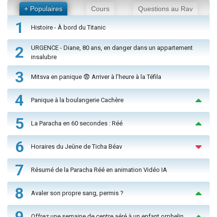
+ Populaires
Cours
Questions au Rav
1
Histoire - À bord du Titanic
2
URGENCE - Diane, 80 ans, en danger dans un appartement
insalubre
3
Mitsva en panique 😨 Arriver à l'heure à la Téfila
4
Panique à la boulangerie Cachère
5
La Paracha en 60 secondes : Réé
6
Horaires du Jeûne de Ticha Béav
7
Résumé de la Paracha Réé en animation Vidéo IA
8
Avaler son propre sang, permis ?
9
Offrez une semaine de centre aéré à un enfant orphelin