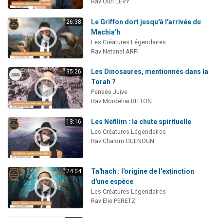
Rav Ouri LÉVY
Le Griffon dort jusqu'à l'arrivée du
26:38
Machia'h
Les Créatures Légendaires
Rav Netanel ARFI
Les Dinosaures, mentionnés dans la
35:26
Torah ?
Pensée Juive
Rav Mordehai BITTON
Les Néfilim : la chute spirituelle
13:16
Les Créatures Légendaires
Rav Chalom GUENOUN
Ta'hach : l'origine de l'extinction
24:04
d'une espèce
Les Créatures Légendaires
Rav Elie PERETZ