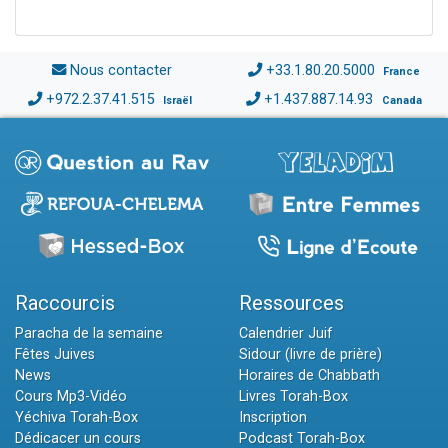
Nous contacter
+33.1.80.20.5000
France
+972.2.37.41.515
+1.437.887.14.93
Israël
Canada
Raccourcis
Ressources
Paracha de la semaine
Calendrier Juif
Fêtes Juives
Sidour (livre de prière)
News
Horaires de Chabbath
Cours Mp3-Vidéo
Livres Torah-Box
Yéchiva Torah-Box
Inscription
Dédicacer un cours
Podcast Torah-Box