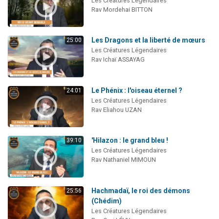
Les Créatures Légendaires
13 personnes viennent de demander une bénédiction
Rav Mordehai BITTON
30 personnes viennent de faire un don pour Sauvez la jambe de Yohan
Il reste 49 places pour étudier en groupe sur Zoom
Les Dragons et la liberté de mœurs
25:00
Les Créatures Légendaires
12 nouvelles musiques dans Torah-Box Music
Rav Ichaï ASSAYAG
29 personnes viennent de demander une bénédiction
Le Phénix : l'oiseau éternel ?
24:01
Les Créatures Légendaires
Rav Eliahou UZAN
'Hilazon : le grand bleu !
39:10
Les Créatures Légendaires
Rav Nathaniel MIMOUN
Hachmadaï, le roi des démons
25:56
(Chédim)
Les Créatures Légendaires