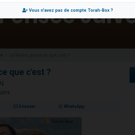
 viennent de demander une bénédiction
Vous n'avez pas de compte Torah-Box ?
nnes viennent de faire un don pour Sauvez la jambe de Yohan
49 places pour étudier en groupe sur Zoom
lles musiques dans Torah-Box Music
 viennent de demander une bénédiction
ve
Le Re'em, qu'est ce que c'est ?
ce que c'est ?
UN
 2019
Envoyer
WhatsApp