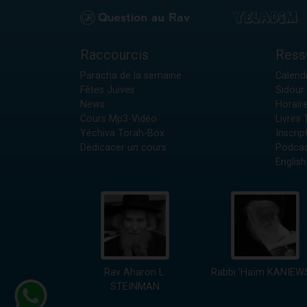
Raccourcis
Ress
Paracha de la semaine
Calendr
Fêtes Juives
Sidour 
News
Horair
Cours Mp3-Vidéo
Livres
Yéchiva Torah-Box
Inscrip
Dédicacer un cours
Podcas
English
Rav Aharon L.
Rabbi 'Haïm KANIEW
STEINMAN