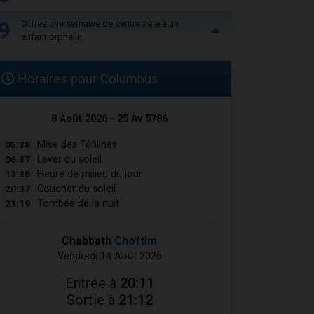
9
Offrez une semaine de centre aéré à un
enfant orphelin
Horaires pour Columbus
8 Août 2026 - 25 Av 5786
05:38
Mise des Téfilines
06:37
Lever du soleil
13:38
Heure de milieu du jour
20:37
Coucher du soleil
21:19
Tombée de la nuit
Chabbath
Choftim
Vendredi 14 Août 2026
Entrée à
20:11
Sortie à
21:12