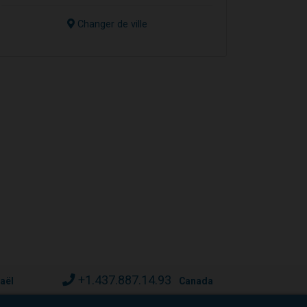
Changer de ville
+1.437.887.14.93
raël
Canada