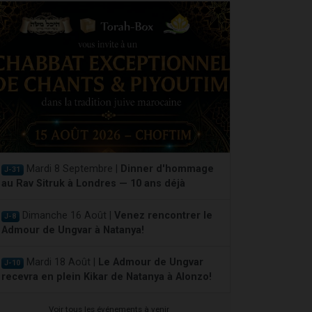
Mardi 8 Septembre |
Dinner d'hommage
J-31
au Rav Sitruk à Londres — 10 ans déjà
Dimanche 16 Août |
Venez rencontrer le
J-8
Admour de Ungvar à Natanya!
Mardi 18 Août |
Le Admour de Ungvar
J-10
recevra en plein Kikar de Natanya à Alonzo!
Voir tous les événements à venir