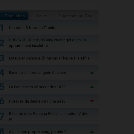
+ Populaires
Cours
Questions au Rav
1
Histoire - À bord du Titanic
2
URGENCE - Diane, 80 ans, en danger dans un
appartement insalubre
3
Mitsva en panique 😨 Arriver à l'heure à la Téfila
4
Panique à la boulangerie Cachère
5
La Paracha en 60 secondes : Réé
6
Horaires du Jeûne de Ticha Béav
7
Résumé de la Paracha Réé en animation Vidéo
IA
8
Avaler son propre sang, permis ?