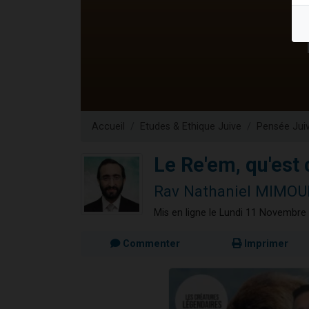
13 personnes
30 perso
Il reste 
12 nouve
29 personnes
Accueil
Etudes & Ethique Juive
Pensée Jui
Le Re'em, qu'est 
Rav Nathaniel MIMO
Mis en ligne le Lundi 11 Novembre
Commenter
Imprimer