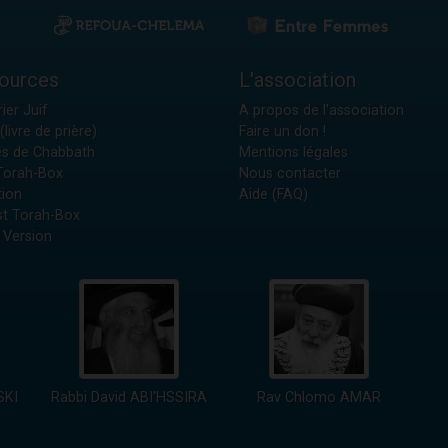
ources
L'association
ier Juif
A propos de l'association
(livre de prière)
Faire un don !
es de Chabbath
Mentions légales
 Torah-Box
Nous contacter
tion
Aide (FAQ)
t Torah-Box
 Version
SKI
Rabbi David ABI'HSSIRA
Rav Chlomo AMAR