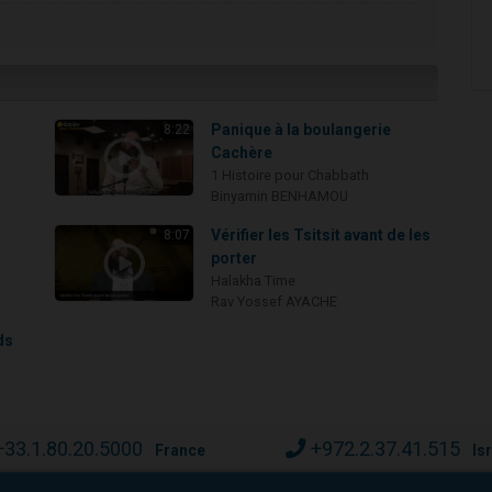
Panique à la boulangerie
8:22
Cachère
1 Histoire pour Chabbath
Binyamin BENHAMOU
i
Vérifier les Tsitsit avant de les
8:07
porter
Halakha Time
Rav Yossef AYACHE
ds
+33.1.80.20.5000
+972.2.37.41.515
France
Is