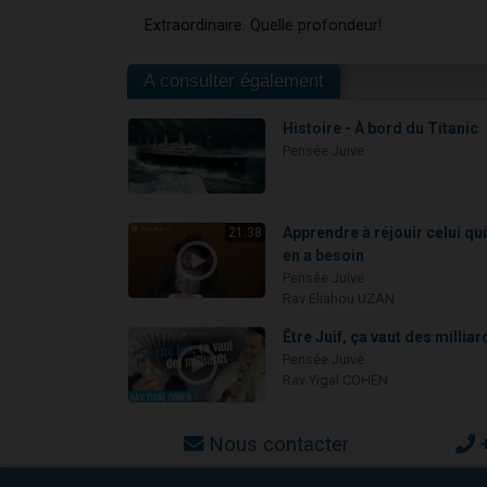
Extraordinaire. Quelle profondeur!
A consulter également
Histoire - À bord du Titanic
Pensée Juive
Apprendre à réjouir celui qu
21:38
en a besoin
Pensée Juive
Rav Eliahou UZAN
Être Juif, ça vaut des milliar
Pensée Juive
Rav Yigal COHEN
Nous contacter