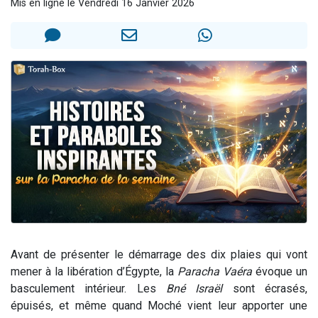
Mis en ligne le Vendredi 16 Janvier 2026
Il reste 49 places pour étudier en groupe sur Zoom
3 personnes viennent de nous rejoindre sur WhatsApp
2 personnes viennent de nous rejoindre sur WhatsApp
2 nouvelles musiques dans Torah-Box Music
6 personnes viennent de nous rejoindre sur WhatsApp
Avant de présenter le démarrage des dix plaies qui vont
mener à la libération d’Égypte, la
Paracha
Vaéra
évoque un
basculement intérieur. Les
Bné Israël
sont écrasés,
épuisés, et même quand Moché vient leur apporter une