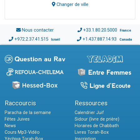
Changer de ville
Nous contacter
+33.1.80.20.5000
France
+972.2.37.41.515
+1.437.887.14.93
Israël
Canada
Raccourcis
Ressources
Paracha de la semaine
Calendrier Juif
Fêtes Juives
Sidour (livre de prière)
News
Horaires de Chabbath
Cours Mp3-Vidéo
Livres Torah-Box
Yéchiva Torah-Box
Inscription