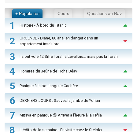
+ Populaires
Cours
Questions au Rav
1
Histoire - À bord du Titanic
2
URGENCE - Diane, 80 ans, en danger dans un
appartement insalubre
3
Ils ont volé 12 Sifré Torah à Levallois… mais pas la Torah
4
Horaires du Jeûne de Ticha Béav
5
Panique à la boulangerie Cachère
6
DERNIERS JOURS : Sauvez la jambe de Yohan
7
Mitsva en panique 😨 Arriver à l'heure à la Téfila
8
L'édito de la semaine - En visite chez le Steipler