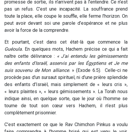
promesse de sortie, ils n’arrivent pas à l’entendre.
Ce n’est
pas un refus. C’est une incapacité. La souffrance prend
toute la place, elle coupe le souffle, elle ferme l’horizon. On
peut avoir devant soi une parole d’espérance et ne plus
avoir la force de la comprendre.
Et pourtant, c’est dans cet état-là que commence la
Guéoula.
En quelques mots, Hachem précise ce qui a fait
naître cette délivrance :
« J'ai entendu les gémissements
des enfants d'Israël, asservis par les Égyptiens et Je me
suis souvenu de Mon alliance.
» (Exode 6.5). Celle-ci ne
procède pas d’un sursaut spirituel, ni d’une prière splendide
des enfants d’Israël, mais simplement de « leurs cris »,
« leurs plaintes », « leurs gémissements ». La Torah nous
indique ainsi, en quelque sorte, que le jour où l’homme se
tourne de tout son cœur vers Hachem, il n’est plus
complètement prisonnier.
C’est exactement ce que le Rav Chimchon Pinkus a voulu
faire comprendre à l’homme brisé qui est venu le voir.