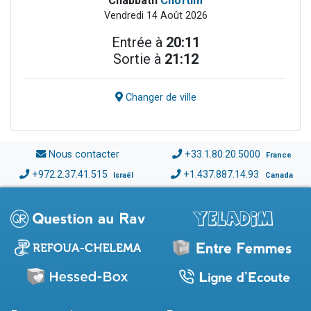
Chabbath
Choftim
Vendredi 14 Août 2026
Entrée à
20:11
Sortie à
21:12
Changer de ville
Nous contacter
+33.1.80.20.5000
France
+972.2.37.41.515
+1.437.887.14.93
Israël
Canada