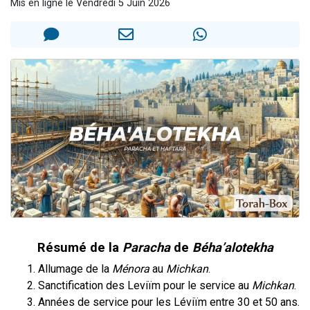
Mis en ligne le Vendredi 5 Juin 2026
17 personnes viennent de demander une bénédiction
4 personnes viennent de nous rejoindre sur WhatsApp
Il reste 49 places pour étudier en groupe sur Zoom
Eva vient de donner son Maasser
Eli vient de donner son Maasser
Résumé de la
Paracha
de
Béha’alotekha
Allumage de la
Ménora
au
Michkan
.
Sanctification des Leviïm pour le service au
Michkan
.
Années de service pour les Léviïm entre 30 et 50 ans.