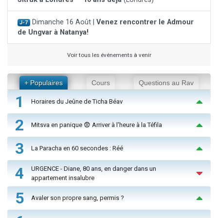
Dimanche 16 Août |
Venez rencontrer le Admour
J-7
de Ungvar à Natanya!
Voir tous les événements à venir
+ Populaires
Cours
Questions au Rav
1
Horaires du Jeûne de Ticha Béav
2
Mitsva en panique 😨 Arriver à l'heure à la Téfila
3
La Paracha en 60 secondes : Réé
4
URGENCE - Diane, 80 ans, en danger dans un
appartement insalubre
5
Avaler son propre sang, permis ?