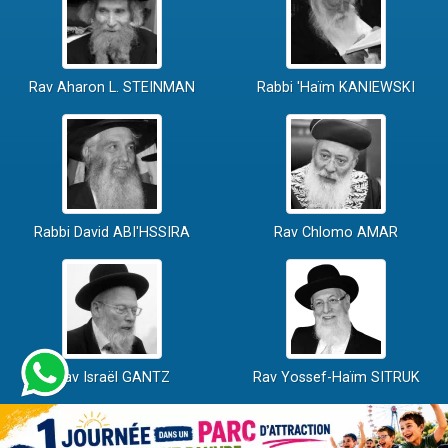
Rav Aharon L. STEINMAN
Rabbi 'Haïm KANIEWSKI
Rabbi David ABI'HSSIRA
Rav Chlomo AMAR
Rav Israël GANTZ
Rav Yossef-Haïm SITRUK