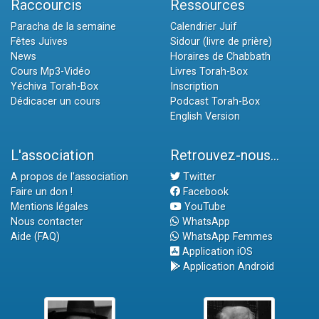
Raccourcis
Ressources
Paracha de la semaine
Calendrier Juif
Fêtes Juives
Sidour (livre de prière)
News
Horaires de Chabbath
Cours Mp3-Vidéo
Livres Torah-Box
Yéchiva Torah-Box
Inscription
Dédicacer un cours
Podcast Torah-Box
English Version
L'association
Retrouvez-nous...
A propos de l'association
Twitter
Faire un don !
Facebook
Mentions légales
YouTube
Nous contacter
WhatsApp
Aide (FAQ)
WhatsApp Femmes
Application iOS
Application Android