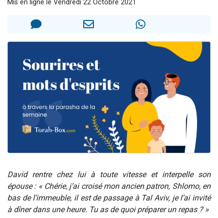
Mis en ligne le Vendredi 22 Octobre 2021
13 personnes viennent de demander une bénédiction
30 personnes viennent de faire un don pour Sauvez la jambe de Yohan
Il reste 49 places pour étudier en groupe sur Zoom
12 nouvelles musiques dans Torah-Box Music
29 personnes viennent de demander une bénédiction
David rentre chez lui à toute vitesse et interpelle son
épouse : « Chérie, j’ai croisé mon ancien patron, Shlomo, en
bas de l’immeuble, il est de passage à Tal Aviv, je l’ai invité
à dîner dans une heure. Tu as de quoi préparer un repas ? »