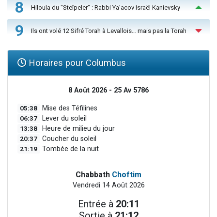
8
Hiloula du "Steïpeler" : Rabbi Ya’acov Israël Kanievsky
9
Ils ont volé 12 Sifré Torah à Levallois… mais pas la Torah
Horaires pour Columbus
8 Août 2026 - 25 Av 5786
05:38
Mise des Téfilines
06:37
Lever du soleil
13:38
Heure de milieu du jour
20:37
Coucher du soleil
21:19
Tombée de la nuit
Chabbath
Choftim
Vendredi 14 Août 2026
Entrée à
20:11
Sortie à
21:12