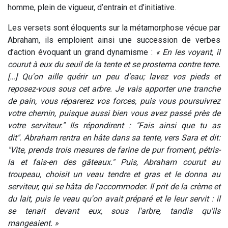
homme, plein de vigueur, d’entrain et d’initiative.
Les versets sont éloquents sur la métamorphose vécue par
Abraham, ils emploient ainsi une succession de verbes
d’action évoquant un grand dynamisme :
« En les voyant, il
courut à eux du seuil de la tente et se prosterna contre terre.
[…] Qu'on aille quérir un peu d'eau; lavez vos pieds et
reposez-vous sous cet arbre. Je vais apporter une tranche
de pain, vous réparerez vos forces, puis vous poursuivrez
votre chemin, puisque aussi bien vous avez passé près de
votre serviteur." Ils répondirent : "Fais ainsi que tu as
dit". Abraham rentra en hâte dans sa tente, vers Sara et dit:
"Vite, prends trois mesures de farine de pur froment, pétris-
la et fais-en des gâteaux." Puis, Abraham courut au
troupeau, choisit un veau tendre et gras et le donna au
serviteur, qui se hâta de l'accommoder. Il prit de la crème et
du lait, puis le veau qu'on avait préparé et le leur servit : il
se tenait devant eux, sous l'arbre, tandis qu'ils
mangeaient. »