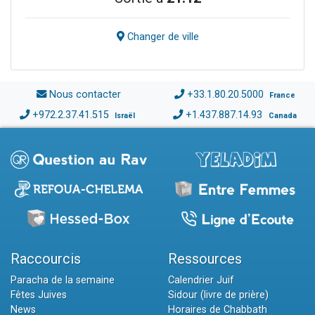
Changer de ville
Nous contacter
+33.1.80.20.5000
France
+972.2.37.41.515
+1.437.887.14.93
Israël
Canada
Raccourcis
Ressources
Paracha de la semaine
Calendrier Juif
Fêtes Juives
Sidour (livre de prière)
News
Horaires de Chabbath