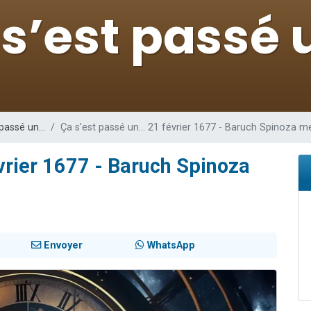
 viennent de demander une bénédiction
nnes viennent de faire un don pour Sauvez la jambe de Yohan
49 places pour étudier en groupe sur Zoom
lles musiques dans Torah-Box Music
 viennent de demander une bénédiction
 passé un…
Ça s'est passé un… 21 février 1677 - Baruch Spinoza m
vrier 1677 - Baruch Spinoza
Envoyer
WhatsApp