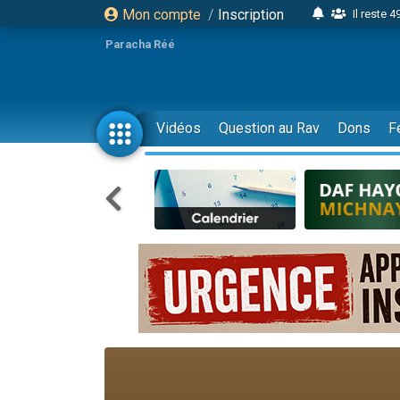
Mon compte
/
Inscription
Il reste 
16 person
Paracha Réé
2 personnes 
6 personnes 
4 personn
Vidéos
Question au Rav
Dons
F
2 personn
17 personnes
4 personnes 
Il reste 
Eva vient de
4 personnes 
3 personnes 
Odaya vient 
3 personn
2 personnes 