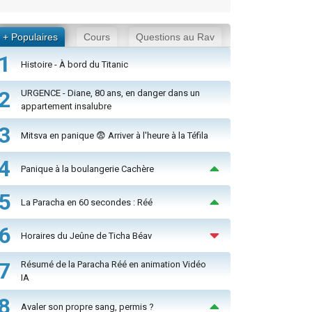
+ Populaires
Cours
Questions au Rav
1
Histoire - À bord du Titanic
2
URGENCE - Diane, 80 ans, en danger dans un
appartement insalubre
3
Mitsva en panique 😨 Arriver à l'heure à la Téfila
4
Panique à la boulangerie Cachère
5
La Paracha en 60 secondes : Réé
6
Horaires du Jeûne de Ticha Béav
7
Résumé de la Paracha Réé en animation Vidéo
IA
8
Avaler son propre sang, permis ?