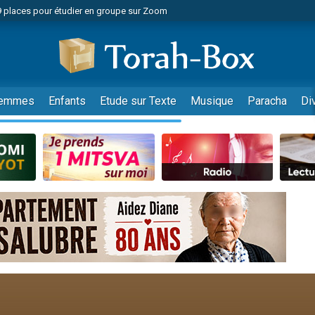
49 places pour étudier en groupe sur Zoom
nes viennent de faire un don pour Diane, 80 ans, dans un appartement insalu
viennent de nous rejoindre sur WhatsApp
viennent de nous rejoindre sur WhatsApp
es viennent de faire un don pour Reloger Rivka, 6 enfants, victime de violences
emmes
Enfants
Etude sur Texte
Musique
Paracha
Di
es viennent de faire un don pour 1 Journée de Vacances Pour les Enfants
 viennent de demander une bénédiction
viennent de nous rejoindre sur WhatsApp
49 places pour étudier en groupe sur Zoom
 donner son Maasser
viennent de nous rejoindre sur WhatsApp
viennent de nous rejoindre sur WhatsApp
de donner son Maasser
es viennent de faire un don pour 5 jours de vacances aux Orphelins
viennent de nous rejoindre sur WhatsApp