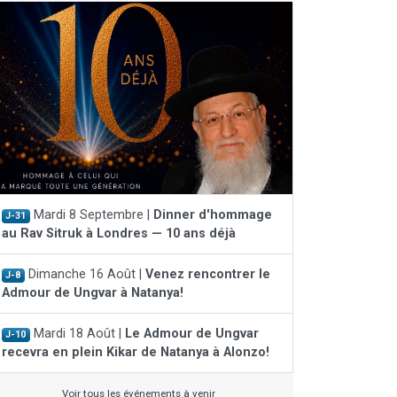
Mardi 8 Septembre |
Dinner d'hommage
J-31
au Rav Sitruk à Londres — 10 ans déjà
Dimanche 16 Août |
Venez rencontrer le
J-8
Admour de Ungvar à Natanya!
Mardi 18 Août |
Le Admour de Ungvar
J-10
recevra en plein Kikar de Natanya à Alonzo!
Voir tous les événements à venir