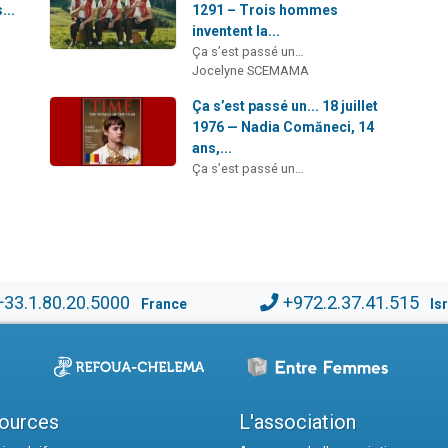
...
1291 – Trois hommes
inventent la...
Ça s’est passé un…
Jocelyne SCEMAMA
Ça s’est passé un... 18 juillet
1976 — Nadia Comăneci, 14
ans,...
Ça s’est passé un…
+33.1.80.20.5000
+972.2.37.41.515
France
Is
ources
L'association