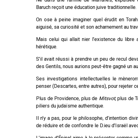
Baruch reçoit une éducation juive traditionnelle.
On ose à peine imaginer quel érudit en Torah 
aiguisé, sa curiosité et son acharnement au trava
Mais celui qui allait nier l’existence du libr
hérétique.
S'il avait réussi à prendre un peu de recul dev
des Gentils, nous aurions peut-être gagné un au
Ses investigations intellectuelles le mèner
penser (Descartes, entre autres), pour rejeter c
Plus de Providence, plus de
Mitsvot
, plus de 
piliers du judaïsme authentique.
Il n’y a pas, pour le philosophe, d’intention div
de réduire et de confondre le D.ieu d’Israël avec
L’image d’Épinal aime à le présenter comme un b