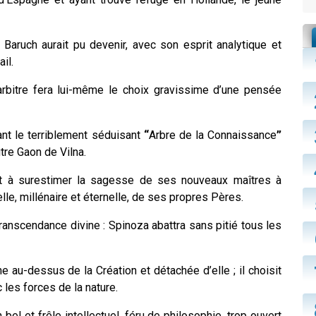
Baruch aurait pu devenir, avec son esprit analytique et
il.
e arbitre fera lui-même le choix gravissime d’une pensée
ant le terriblement séduisant
“
Arbre de la Connaissance
”
tre Gaon de Vilna.
ont à surestimer la sagesse de ses nouveaux maîtres à
elle, millénaire et éternelle, de ses propres Pères.
Transcendance divine : Spinoza abattra sans pitié tous les
ine au-dessus de la Création et détachée d’elle ; il choisit
 les forces de la nature.
el et frêle intellectuel, féru de philosophie, trop ouvert