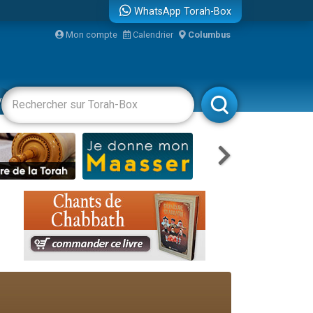
WhatsApp Torah-Box
bre
Mon compte
Calendrier
Columbus
...
vertissements
Livres
Rabbanim