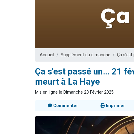
13 personnes
30 perso
Il reste 
12 nouve
29 personnes
Accueil
Supplément du dimanche
Ça s’est
Ça s'est passé un… 21 fé
meurt à La Haye
Mis en ligne le Dimanche 23 Février 2025
Commenter
Imprimer