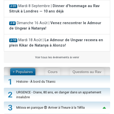
Mardi 8 Septembre |
Dinner d'hommage au Rav
J-31
Sitruk à Londres — 10 ans déjà
Dimanche 16 Août |
Venez rencontrer le Admour
J-8
de Ungvar à Natanya!
Mardi 18 Août |
Le Admour de Ungvar recevra en
J-10
plein Kikar de Natanya à Alonzo!
Voir tous les événements à venir
+ Populaires
Cours
Questions au Rav
1
Histoire - À bord du Titanic
2
URGENCE - Diane, 80 ans, en danger dans un appartement
insalubre
3
Mitsva en panique 😨 Arriver à l'heure à la Téfila