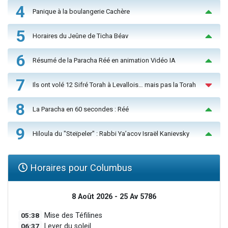
4
Panique à la boulangerie Cachère
5
Horaires du Jeûne de Ticha Béav
6
Résumé de la Paracha Réé en animation Vidéo IA
7
Ils ont volé 12 Sifré Torah à Levallois… mais pas la Torah
8
La Paracha en 60 secondes : Réé
9
Hiloula du "Steïpeler" : Rabbi Ya’acov Israël Kanievsky
Horaires pour Columbus
8 Août 2026 - 25 Av 5786
05:38
Mise des Téfilines
06:37
Lever du soleil