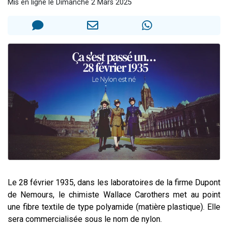
Mis en ligne le Dimanche 2 Mars 2025
Il reste 49 places pour étudier en groupe sur Zoom
12 nouvelles musiques dans Torah-Box Music
3 personnes viennent de nous rejoindre sur WhatsApp
2 personnes viennent de nous rejoindre sur WhatsApp
2 personnes viennent de nous rejoindre sur WhatsApp
Le 28 février 1935, dans les laboratoires de la firme Dupont
de Nemours, le chimiste Wallace Carothers met au point
une fibre textile de type polyamide (matière plastique). Elle
sera commercialisée sous le nom de nylon.