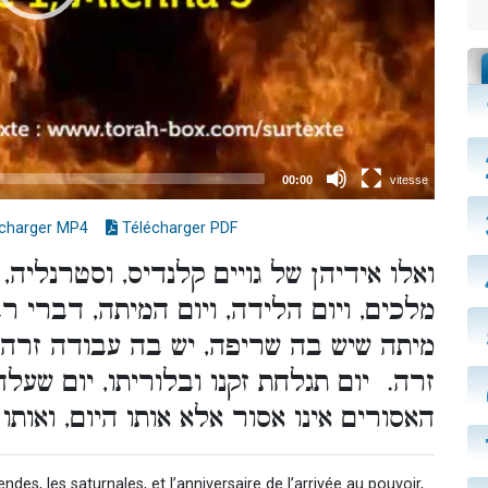
charger MP4
Télécharger PDF
ואלו אידיהן של גויים קלנדיס, וסטרנליה, 
מלכים, ויום הלידה, ויום המיתה, דברי ר
מיתה שיש בה שריפה, יש בה עבודה זרה; 
זרה. יום תגלחת זקנו ובלוריתו, יום שעלה
האסורים אינו אסור אלא אותו היום, ואותו.
endes, les saturnales, et l’anniversaire de l’arrivée au pouvoir,