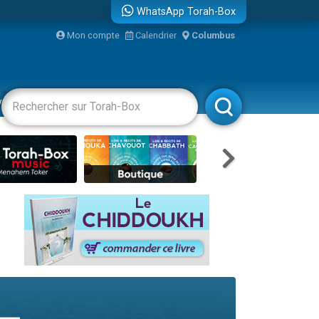
WhatsApp Torah-Box
Mon compte
Calendrier
Columbus
re
vertissements
Livres
Rabbanim