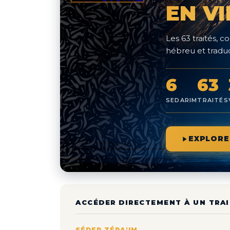
EN V
Les 63 traités,
hébreu et traduc
6
63
SEDARIM
TRAITÉS
EXPLORE
ACCÉDER DIRECTEMENT À UN TRAI
SÉDER ZÉRA'IM