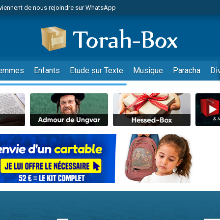
viennent de nous rejoindre sur WhatsApp
viennent de nous rejoindre sur WhatsApp
de donner son Maasser
es viennent de faire un don pour 5 jours de vacances aux Orphelins
es viennent de faire un don pour Diane, 80 ans, dans un appartement insalub
emmes
Enfants
Etude sur Texte
Musique
Paracha
Di
 viennent de demander une bénédiction
viennent de nous rejoindre sur WhatsApp
nnes viennent de faire un don pour Sauvez la jambe de Yohan
49 places pour étudier en groupe sur Zoom
lles musiques dans Torah-Box Music
viennent de nous rejoindre sur WhatsApp
viennent de nous rejoindre sur WhatsApp
viennent de nous rejoindre sur WhatsApp
les musiques dans Torah-Box Music
es viennent de faire un don pour Tsédaka : pauvres d'Israel