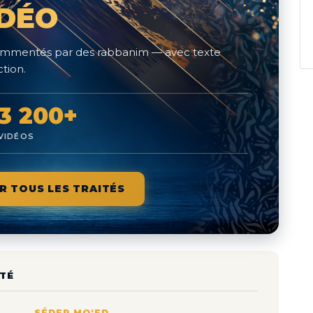
IDÉO
 commentés par des rabbanim — avec texte
tion.
3 200+
VIDÉOS
R TOUS LES TRAITÉS
TÉ
SÉDER MO'ED