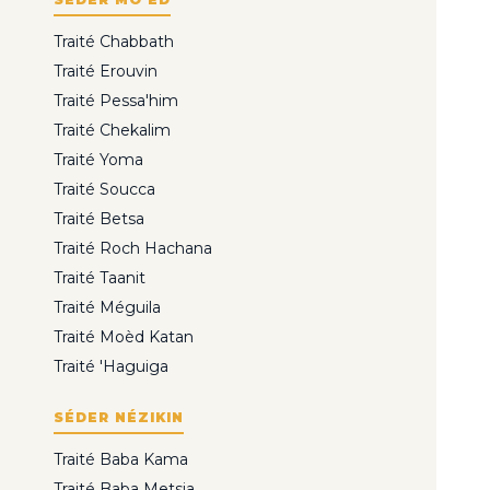
Traité Chabbath
Traité Erouvin
Traité Pessa'him
Traité Chekalim
Traité Yoma
Traité Soucca
Traité Betsa
Traité Roch Hachana
Traité Taanit
Traité Méguila
Traité Moèd Katan
Traité 'Haguiga
SÉDER NÉZIKIN
Traité Baba Kama
Traité Baba Metsia