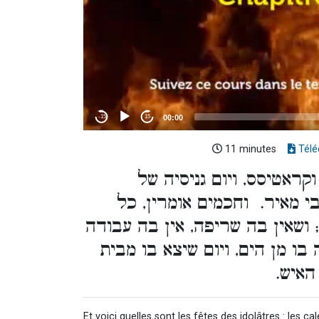
11 minutes
Télé
וקראטיסס, ויום גניסיה של
בי מאיר. וחכמים אומרין, כל
ושאין בה שריפה, אין בה עבודה
 בו מן הים, ויום שיצא בו מבית
 האיש
Et voici quelles sont les fêtes des idolâtres : les cal