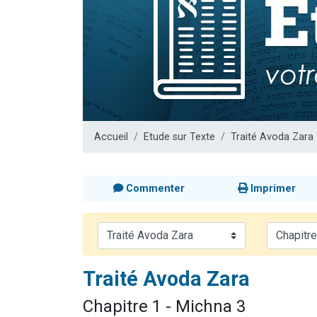
Nouvelle émis
61 personnes
Ariel vient 
Il reste 
Eva vient de
Accueil
Etude sur Texte
Traité Avoda Zara
Commenter
Imprimer
Traité Avoda Zara
Chapitre 1 - Michna 3