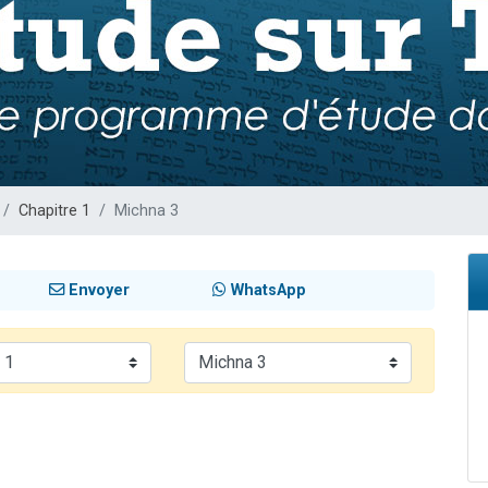
sion radio : Visions de grandeur n°104 : Le Chabbath et le Birkat Hamazone à 
 viennent de demander une bénédiction
de donner son Maasser
49 places pour étudier en groupe sur Zoom
 donner son Maasser
Chapitre 1
Michna 3
Envoyer
WhatsApp