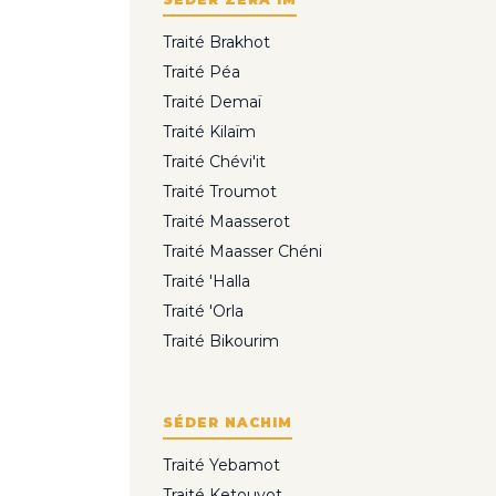
Traité Brakhot
Traité Péa
Traité Demaï
Traité Kilaïm
Traité Chévi'it
Traité Troumot
Traité Maasserot
Traité Maasser Chéni
Traité 'Halla
Traité 'Orla
Traité Bikourim
SÉDER NACHIM
Traité Yebamot
Traité Ketouvot