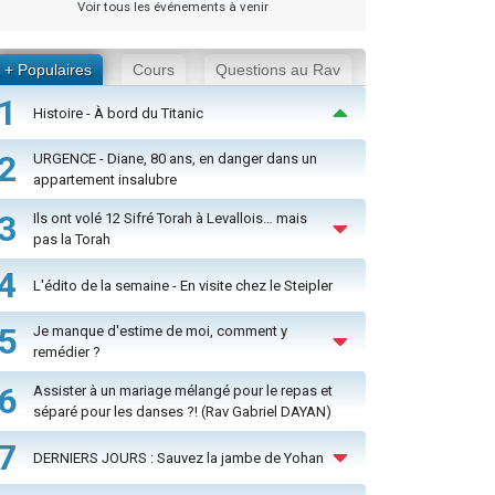
Voir tous les événements à venir
+ Populaires
Cours
Questions au Rav
1
Histoire - À bord du Titanic
2
URGENCE - Diane, 80 ans, en danger dans un
appartement insalubre
3
Ils ont volé 12 Sifré Torah à Levallois… mais
pas la Torah
4
L'édito de la semaine - En visite chez le Steipler
5
Je manque d'estime de moi, comment y
remédier ?
6
Assister à un mariage mélangé pour le repas et
séparé pour les danses ?! (Rav Gabriel DAYAN)
7
DERNIERS JOURS : Sauvez la jambe de Yohan