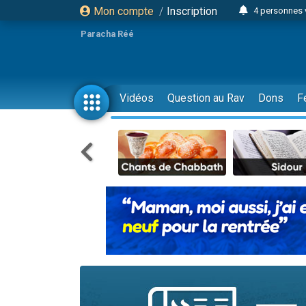
Mon compte
/
Inscription
4 personnes 
3 personnes 
Paracha Réé
Odaya vient 
3 personn
3 personn
Vidéos
Question au Rav
Dons
F
13 personnes
2 personnes 
30 perso
Il reste 
12 nouve
3 personnes 
2 personnes 
3 personnes 
2 nouvel
8 personn