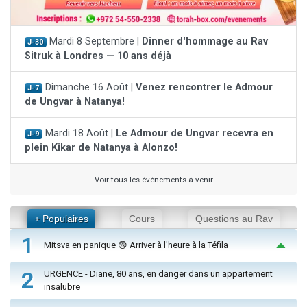
Mardi 8 Septembre |
Dinner d'hommage au Rav
J-30
Sitruk à Londres — 10 ans déjà
Dimanche 16 Août |
Venez rencontrer le Admour
J-7
de Ungvar à Natanya!
Mardi 18 Août |
Le Admour de Ungvar recevra en
J-9
plein Kikar de Natanya à Alonzo!
Voir tous les événements à venir
+ Populaires
Cours
Questions au Rav
1
Mitsva en panique 😨 Arriver à l'heure à la Téfila
2
URGENCE - Diane, 80 ans, en danger dans un appartement
insalubre