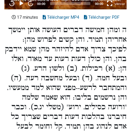
17 minutes
Télécharger MP4
Télécharger PDF
ה ומהן חמישה דברים העושה אותן יימשך
אחריהן תמיד, והן קשים לפרוש מהן;
לפיכך צריך אדם להיזהר מהן שמא יידבק
בהן, והן כולן דעות רעות עד מאוד; ואלו
הן: (א) רכילות. (ב) ולשון הרע. (ג)
ובעל חמה. (ד) ובעל מחשבה רעה. (ה)
והמתחבר לרשע--מפני שהוא למד ממעשיו,
והן נרשמים בליבו; הוא שאמר שלמה
"ורועה כסילים, ירוע" (משלי יג,כ). וכבר
חיברנו בהלכות דעות דברים שצריך כל
אדם לנהוג בהן תמיד, קל וחומר לבעל