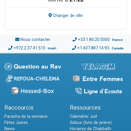
Changer de ville
Nous contacter
+33.1.80.20.5000
France
+972.2.37.41.515
+1.437.887.14.93
Israël
Canada
Raccourcis
Ressources
Paracha de la semaine
Calendrier Juif
Fêtes Juives
Sidour (livre de prière)
News
Horaires de Chabbath