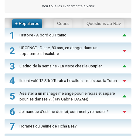
Voir tous les événements à venir
+ Populaires
Cours
Questions au Rav
1
Histoire - À bord du Titanic
2
URGENCE - Diane, 80 ans, en danger dans un
appartement insalubre
3
L'édito de la semaine - En visite chez le Steipler
4
Ils ont volé 12 Sifré Torah à Levallois… mais pas la Torah
5
Assister à un mariage mélangé pour le repas et séparé
pour les danses ?! (Rav Gabriel DAYAN)
6
Je manque d'estime de moi, comment y remédier ?
7
Horaires du Jeûne de Ticha Béav