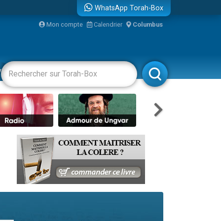
WhatsApp Torah-Box
...
Mon compte
Calendrier
Columbus
vertissements
Livres
Rabbanim
bre