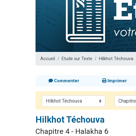
Il reste 
12 nouve
3 personnes 
2 personnes 
2 personnes 
Accueil
Etude sur Texte
Hilkhot Téchouva
Commenter
Imprimer
Hilkhot Téchouva
Chapitre 4 - Halakha 6