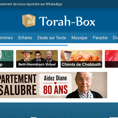
viennent de nous rejoindre sur WhatsApp
es viennent de faire un don pour Reloger Rivka, 6 enfants, victime de violences
es viennent de faire un don pour 1 Journée de Vacances Pour les Enfants
 viennent de demander une bénédiction
viennent de nous rejoindre sur WhatsApp
emmes
Enfants
Etude sur Texte
Musique
Paracha
Di
49 places pour étudier en groupe sur Zoom
nes viennent de faire un don pour Diane, 80 ans, dans un appartement insalu
 donner son Maasser
viennent de nous rejoindre sur WhatsApp
viennent de nous rejoindre sur WhatsApp
es viennent de faire un don pour 5 jours de vacances aux Orphelins
de donner son Maasser
 viennent de demander une bénédiction
viennent de nous rejoindre sur WhatsApp
nnes viennent de faire un don pour Sauvez la jambe de Yohan