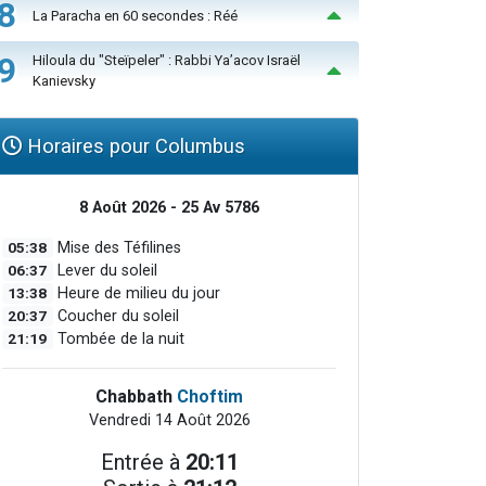
8
La Paracha en 60 secondes : Réé
9
Hiloula du "Steïpeler" : Rabbi Ya’acov Israël
Kanievsky
Horaires pour Columbus
8 Août 2026 - 25 Av 5786
05:38
Mise des Téfilines
06:37
Lever du soleil
13:38
Heure de milieu du jour
20:37
Coucher du soleil
21:19
Tombée de la nuit
Chabbath
Choftim
Vendredi 14 Août 2026
Entrée à
20:11