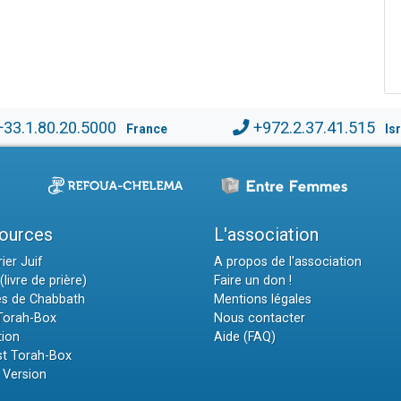
+33.1.80.20.5000
+972.2.37.41.515
France
Is
ources
L'association
ier Juif
A propos de l'association
(livre de prière)
Faire un don !
es de Chabbath
Mentions légales
 Torah-Box
Nous contacter
tion
Aide (FAQ)
t Torah-Box
 Version