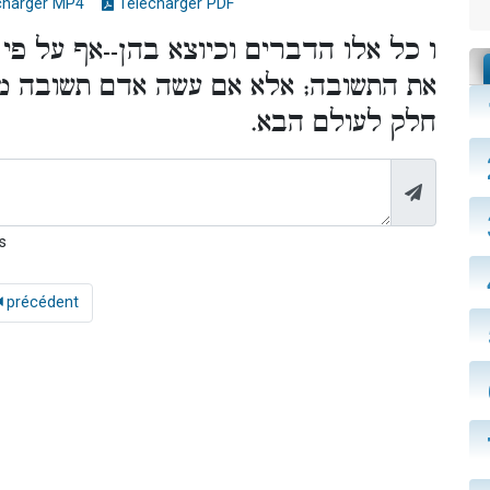
charger MP4
Télécharger PDF
ו כל אלו הדברים וכיוצא בהן--אף על פי 
את התשובה; אלא אם עשה אדם תשובה מהן
חלק לעולם הבא.
s
précédent