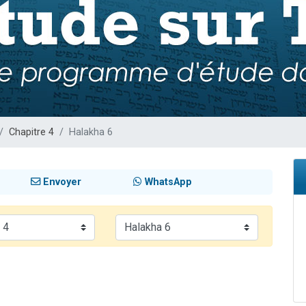
49 places pour étudier en groupe sur Zoom
lles musiques dans Torah-Box Music
viennent de nous rejoindre sur WhatsApp
viennent de nous rejoindre sur WhatsApp
viennent de nous rejoindre sur WhatsApp
Chapitre 4
Halakha 6
Envoyer
WhatsApp