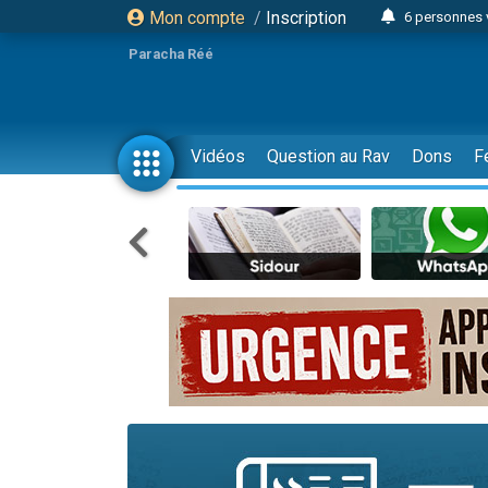
Mon compte
/
Inscription
6 personnes 
4 personn
Paracha Réé
2 personn
17 personnes
4 personnes 
Vidéos
Question au Rav
Dons
F
Il reste 
23 person
Eva vient de
4 personnes 
3 personnes 
3 personn
Odaya vient 
13 personnes
2 personnes 
30 perso