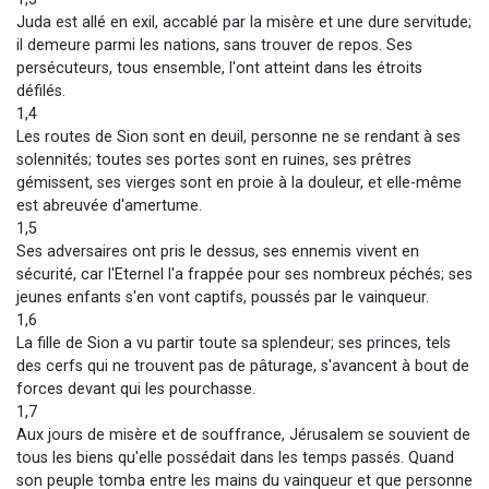
Juda est allé en exil, accablé par la misère et une dure servitude;
il demeure parmi les nations, sans trouver de repos. Ses
persécuteurs, tous ensemble, l'ont atteint dans les étroits
défilés.
1,4
Les routes de Sion sont en deuil, personne ne se rendant à ses
solennités; toutes ses portes sont en ruines, ses prêtres
gémissent, ses vierges sont en proie à la douleur, et elle-même
est abreuvée d'amertume.
1,5
Ses adversaires ont pris le dessus, ses ennemis vivent en
sécurité, car l'Eternel l'a frappée pour ses nombreux péchés; ses
jeunes enfants s'en vont captifs, poussés par le vainqueur.
1,6
La fille de Sion a vu partir toute sa splendeur; ses princes, tels
des cerfs qui ne trouvent pas de pâturage, s'avancent à bout de
forces devant qui les pourchasse.
1,7
Aux jours de misère et de souffrance, Jérusalem se souvient de
tous les biens qu'elle possédait dans les temps passés. Quand
son peuple tomba entre les mains du vainqueur et que personne