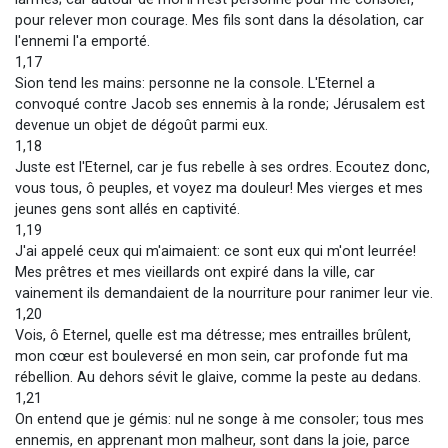
pour relever mon courage. Mes fils sont dans la désolation, car
l'ennemi l'a emporté.
1,17
Sion tend les mains: personne ne la console. L'Eternel a
convoqué contre Jacob ses ennemis à la ronde; Jérusalem est
devenue un objet de dégoût parmi eux.
1,18
Juste est l'Eternel, car je fus rebelle à ses ordres. Ecoutez donc,
vous tous, ô peuples, et voyez ma douleur! Mes vierges et mes
jeunes gens sont allés en captivité.
1,19
J'ai appelé ceux qui m'aimaient: ce sont eux qui m'ont leurrée!
Mes prêtres et mes vieillards ont expiré dans la ville, car
vainement ils demandaient de la nourriture pour ranimer leur vie.
1,20
Vois, ô Eternel, quelle est ma détresse; mes entrailles brûlent,
mon cœur est bouleversé en mon sein, car profonde fut ma
rébellion. Au dehors sévit le glaive, comme la peste au dedans.
1,21
On entend que je gémis: nul ne songe à me consoler; tous mes
ennemis, en apprenant mon malheur, sont dans la joie, parce