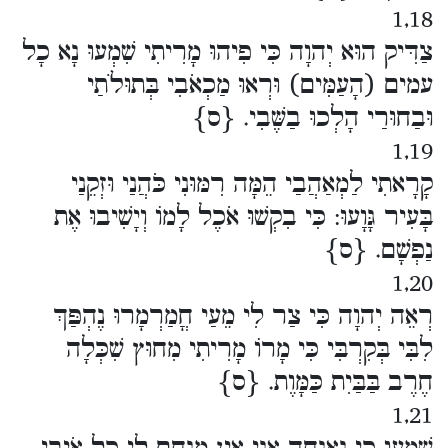
1,18
צַדִּיק הוּא יְהוָה כִּי פִיהוּ מָרִיתִי שִׁמְעוּ נָא כָל
עמים (הָעַמִּים) וּרְאוּ מַכְאֹבִי בְּתוּלֹתַי
וּבַחוּרַי הָלְכוּ בַשֶּׁבִי. {ס}
1,19
קָרָאתִי לַמְאַהֲבַי הֵמָּה רִמּוּנִי כֹּהֲנַי וּזְקֵנַי
בָּעִיר גָּוָעוּ: כִּי בִקְשׁוּ אֹכֶל לָמוֹ וְיָשִׁיבוּ אֶת
נַפְשָׁם. {ס}
1,20
רְאֵה יְהוָה כִּי צַר לִי מֵעַי חֳמַרְמָרוּ נֶהְפַּךְ
לִבִּי בְּקִרְבִּי כִּי מָרוֹ מָרִיתִי מִחוּץ שִׁכְּלָה
חֶרֶב בַּבַּיִת כַּמָּוֶת. {ס}
1,21