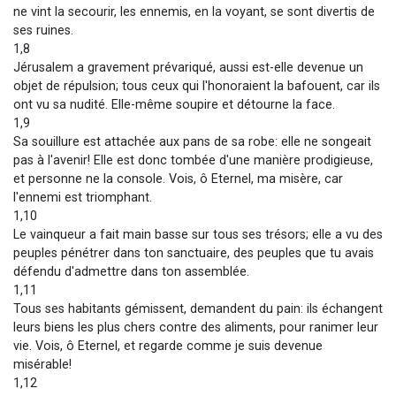
ne vint la secourir, les ennemis, en la voyant, se sont divertis de
ses ruines.
1,8
Jérusalem a gravement prévariqué, aussi est-elle devenue un
objet de répulsion; tous ceux qui l'honoraient la bafouent, car ils
ont vu sa nudité. Elle-même soupire et détourne la face.
1,9
Sa souillure est attachée aux pans de sa robe: elle ne songeait
pas à l'avenir! Elle est donc tombée d'une manière prodigieuse,
et personne ne la console. Vois, ô Eternel, ma misère, car
l'ennemi est triomphant.
1,10
Le vainqueur a fait main basse sur tous ses trésors; elle a vu des
peuples pénétrer dans ton sanctuaire, des peuples que tu avais
défendu d'admettre dans ton assemblée.
1,11
Tous ses habitants gémissent, demandent du pain: ils échangent
leurs biens les plus chers contre des aliments, pour ranimer leur
vie. Vois, ô Eternel, et regarde comme je suis devenue
misérable!
1,12