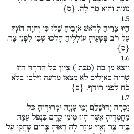
נּוּגוֹת וְהִיא מַר לָהּ. {ס}
1,5
הָיוּ צָרֶיהָ לְרֹאשׁ אֹיְבֶיהָ שָׁלוּ כִּי יְהוָה הוֹגָהּ
עַל רֹב פְּשָׁעֶיהָ עוֹלָלֶיהָ הָלְכוּ שְׁבִי לִפְנֵי צָר.
{ס}
1,6
וַיֵּצֵא מן בת (מִבַּת ) צִיּוֹן כָּל הֲדָרָהּ הָיוּ
שָׂרֶיהָ כְּאַיָּלִים לֹא מָצְאוּ מִרְעֶה וַיֵּלְכוּ בְלֹא
כֹחַ לִפְנֵי רוֹדֵף. {ס}
1,7
זָכְרָה יְרוּשָׁלִַם יְמֵי עָנְיָהּ וּמְרוּדֶיהָ כֹּל
מַחֲמֻדֶיהָ אֲשֶׁר הָיוּ מִימֵי קֶדֶם בִּנְפֹל עַמָּהּ
בְּיַד צָר וְאֵין עוֹזֵר לָהּ רָאוּהָ צָרִים שָׂחֲקוּ עַל