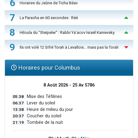
6
Horaires du Jeûne de Ticha Béav
7
La Paracha en 60 secondes : Réé
8
Hiloula du "Steïpeler" : Rabbi Ya’acov Israël Kanievsky
9
Ils ont volé 12 Sifré Torah à Levallois… mais pas la Torah
Horaires pour Columbus
8 Août 2026 - 25 Av 5786
05:38
Mise des Téfilines
06:37
Lever du soleil
13:38
Heure de milieu du jour
20:37
Coucher du soleil
21:19
Tombée de la nuit