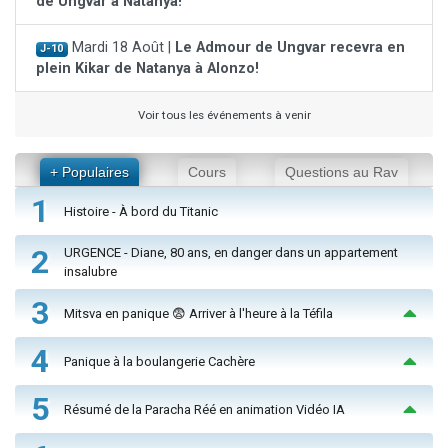
de Ungvar à Natanya!
Mardi 18 Août |
Le Admour de Ungvar recevra en
J-10
plein Kikar de Natanya à Alonzo!
Voir tous les événements à venir
+ Populaires
Cours
Questions au Rav
1
Histoire - À bord du Titanic
2
URGENCE - Diane, 80 ans, en danger dans un appartement
insalubre
3
Mitsva en panique 😨 Arriver à l'heure à la Téfila
4
Panique à la boulangerie Cachère
5
Résumé de la Paracha Réé en animation Vidéo IA