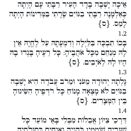
אֵיכָה יָשְׁבָה בָדָד הָעִיר רַבָּתִי עָם הָיְתָה
כְּאַלְמָנָה רַבָּתִי בַגּוֹיִם שָׂרָתִי בַּמְּדִינוֹת הָיְתָה
לָמַס. {ס}
1,2
בָּכוֹ תִבְכֶּה בַּלַּיְלָה וְדִמְעָתָהּ עַל לֶחֱיָהּ אֵין
לָהּ מְנַחֵם מִכָּל אֹהֲבֶיהָ: כָּל רֵעֶיהָ בָּגְדוּ בָהּ
הָיוּ לָהּ לְאֹיְבִים. {ס}
1,3
גָּלְתָה יְהוּדָה מֵעֹנִי וּמֵרֹב עֲבֹדָה הִיא יָשְׁבָה
בַגּוֹיִם לֹא מָצְאָה מָנוֹחַ כָּל רֹדְפֶיהָ הִשִּׂיגוּהָ
בֵּין הַמְּצָרִים. {ס}
1,4
דַּרְכֵי צִיּוֹן אֲבֵלוֹת מִבְּלִי בָּאֵי מוֹעֵד כָּל
שְׁעָרֶיהָ שׁוֹמֵמִין כֹּהֲנֶיהָ נֶאֱנָחִים בְּתוּלֹתֶיהָ