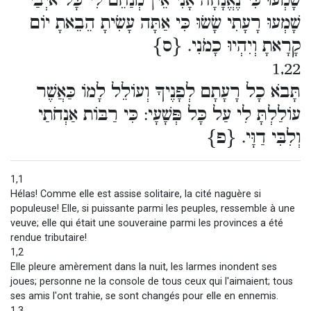
שָׁמְעוּ כִּי נֶאֱנָחָה אָנִי אֵין מְנַחֵם לִי כָּל אֹיְבַי
שָׁמְעוּ רָעָתִי שָׂשׂוּ כִּי אַתָּה עָשִׂיתָ הֵבֵאתָ יוֹם
קָרָאתָ וְיִהְיוּ כָמֹנִי. {ס}
1,22
תָּבֹא כָל רָעָתָם לְפָנֶיךָ וְעוֹלֵל לָמוֹ כַּאֲשֶׁר
עוֹלַלְתָּ לִי עַל כָּל פְּשָׁעָי: כִּי רַבּוֹת אַנְחֹתַי
וְלִבִּי דַוָּי. {פ}
1,1
Hélas! Comme elle est assise solitaire, la cité naguère si
populeuse! Elle, si puissante parmi les peuples, ressemble à une
veuve; elle qui était une souveraine parmi les provinces a été
rendue tributaire!
1,2
Elle pleure amèrement dans la nuit, les larmes inondent ses
joues; personne ne la console de tous ceux qui l'aimaient; tous
ses amis l'ont trahie, se sont changés pour elle en ennemis.
1,3