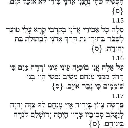
הִכְשִׁיל כֹּחִי נְתָנַנִי אֲדֹנָי בִּידֵי לֹא אוּכַל קוּם.
{ס}
1,15
סִלָּה כָל אַבִּירַי אֲדֹנָי בְּקִרְבִּי קָרָא עָלַי מוֹעֵד
לִשְׁבֹּר בַּחוּרָי גַּת דָּרַךְ אֲדֹנָי לִבְתוּלַת בַּת
יְהוּדָה. {ס}
1,16
עַל אֵלֶּה אֲנִי בוֹכִיָּה עֵינִי עֵינִי יֹרְדָה מַּיִם כִּי
רָחַק מִמֶּנִּי מְנַחֵם מֵשִׁיב נַפְשִׁי הָיוּ בָנַי
שׁוֹמֵמִים כִּי גָבַר אוֹיֵב. {ס}
1,17
פֵּרְשָׂה צִיּוֹן בְּיָדֶיהָ אֵין מְנַחֵם לָהּ צִוָּה יְהוָה
לְיַעֲקֹב סְבִיבָיו צָרָיו הָיְתָה יְרוּשָׁלִַם לְנִדָּה
בֵּינֵיהֶם. {ס}