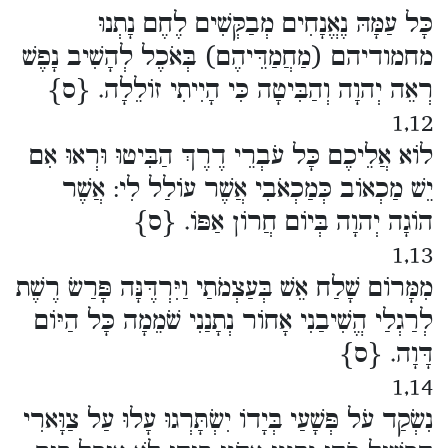
כָּל עַמָּהּ נֶאֱנָחִים מְבַקְּשִׁים לֶחֶם נָתְנוּ
מחמודיהם (מַחֲמַדֵּיהֶם) בְּאֹכֶל לְהָשִׁיב נָפֶשׁ
רְאֵה יְהוָה וְהַבִּיטָה כִּי הָיִיתִי זוֹלֵלָה. {ס}
1,12
לוֹא אֲלֵיכֶם כָּל עֹבְרֵי דֶרֶךְ הַבִּיטוּ וּרְאוּ אִם
יֵשׁ מַכְאוֹב כְּמַכְאֹבִי אֲשֶׁר עוֹלַל לִי: אֲשֶׁר
הוֹגָה יְהוָה בְּיוֹם חֲרוֹן אַפּוֹ. {ס}
1,13
מִמָּרוֹם שָׁלַח אֵשׁ בְּעַצְמֹתַי וַיִּרְדֶּנָּה פָּרַשׂ רֶשֶׁת
לְרַגְלַי הֱשִׁיבַנִי אָחוֹר נְתָנַנִי שֹׁמֵמָה כָּל הַיּוֹם
דָּוָה. {ס}
1,14
נִשְׂקַד עֹל פְּשָׁעַי בְּיָדוֹ יִשְׂתָּרְגוּ עָלוּ עַל צַוָּארִי