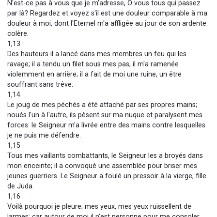
N'est-ce pas à vous que je m'adresse, O vous tous qui passez
par là? Regardez et voyez s'il est une douleur comparable à ma
douleur à moi, dont l'Eternel m'a affligée au jour de son ardente
colère.
1,13
Des hauteurs il a lancé dans mes membres un feu qui les
ravage; il a tendu un filet sous mes pas; il m'a ramenée
violemment en arrière; il a fait de moi une ruine, un être
souffrant sans trêve.
1,14
Le joug de mes péchés a été attaché par ses propres mains;
noués l'un à l'autre, ils pèsent sur ma nuque et paralysent mes
forces: le Seigneur m'a livrée entre des mains contre lesquelles
je ne puis me défendre.
1,15
Tous mes vaillants combattants, le Seigneur les a broyés dans
mon enceinte; il a convoqué une assemblée pour briser mes
jeunes guerriers. Le Seigneur a foulé un pressoir à la vierge, fille
de Juda.
1,16
Voilà pourquoi je pleure; mes yeux, mes yeux ruissellent de
larmes; car autour de moi il n'est personne pour me consoler,