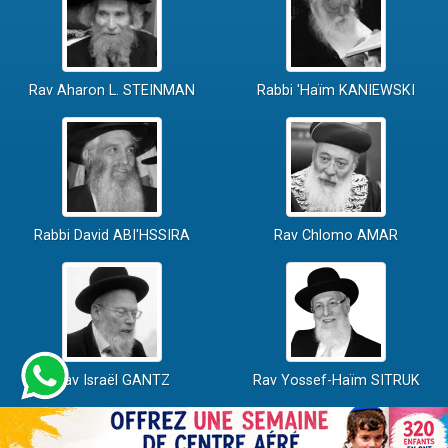
Rav Aharon L. STEINMAN
Rabbi 'Haïm KANIEWSKI
Rabbi David ABI'HSSIRA
Rav Chlomo AMAR
Rav Israël GANTZ
Rav Yossef-Haïm SITRUK