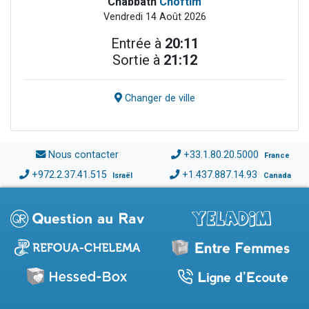
Chabbath
Choftim
Vendredi 14 Août 2026
Entrée à
20:11
Sortie à
21:12
Changer de ville
Nous contacter
+33.1.80.20.5000
France
+972.2.37.41.515
+1.437.887.14.93
Israël
Canada