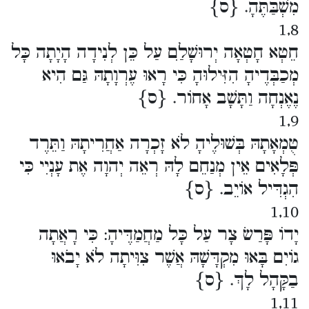
מִשְׁבַּתֶּהָ. {ס}
1,8
חֵטְא חָטְאָה יְרוּשָׁלִַם עַל כֵּן לְנִידָה הָיָתָה כָּל
מְכַבְּדֶיהָ הִזִּילוּהָ כִּי רָאוּ עֶרְוָתָהּ גַּם הִיא
נֶאֶנְחָה וַתָּשָׁב אָחוֹר. {ס}
1,9
טֻמְאָתָהּ בְּשׁוּלֶיהָ לֹא זָכְרָה אַחֲרִיתָהּ וַתֵּרֶד
פְּלָאִים אֵין מְנַחֵם לָהּ רְאֵה יְהוָה אֶת עָנְיִי כִּי
הִגְדִּיל אוֹיֵב. {ס}
1,10
יָדוֹ פָּרַשׂ צָר עַל כָּל מַחֲמַדֶּיהָ: כִּי רָאֲתָה
גוֹיִם בָּאוּ מִקְדָּשָׁהּ אֲשֶׁר צִוִּיתָה לֹא יָבֹאוּ
בַקָּהָל לָךְ. {ס}
1,11