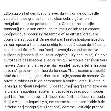
Et[lorsqu'on fait des libations avec du vin], on ne doit pas[le
verser]dans de grands tonneaux,[car cela le gâte ; on le
met]plutôt dans de petits tonneaux. On ne remplit pas[le
tonneau]jusqu'à son embouchure,[mais on laisse un espace
vide]pour que l'odeur[s'y rassemble et]se diffuse[lorsque le
couvercle est ouvert]. On ne doit pas faire[de libations]avec[du
vin qui repose à l']embouchure[du tonneau]à cause de l'[écume
blanche qui flotte à la surface], ni avec[du vin qui se trouve
au]fond du[tonneau]à cause du dépôt[qui s'y accumule]. On doit
plutôt faire[des libations avec du vin qui se trouve dans]son tiers
moyen. Comment[le trésorier du Temple]inspecte-t-il[le vin pour
savoir s'il provient du milieu du tonneau ?]Le trésorier s'assoit[à
côté du tonneau]et[tient dans sa main]le[roseau de mesure. On
ouvre le robinet et le vin commence à couler. Lorsqu'il voit que
le vin qui sort]entraîne[avec lui de l'écume][hagir] semblable à de
la craie, il frappe[immédiatement avec le roseau pour indiquer
qu'il faut fermer le robinet]. Rabbi Yossé, fils de Rabbi Yehouda,
dit :[Le vin]dans lequel il y a[une écume blanche semblable à de
la farine est]impropre[aux libations], comme il est dit[à propos