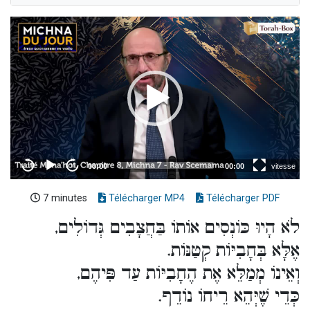
7 minutes
Télécharger MP4
Télécharger PDF
לֹא הָיוּ כּוֹנְסִים אוֹתוֹ בַּחֲצָבִים גְּדוֹלִים,
אֶלָּא בְּחָבִיּוֹת קְטַנּוֹת.
וְאֵינוֹ מְמַלֵּא אֶת הֶחָבִיּוֹת עַד פִּיהֶם,
כְּדֵי שֶׁיְּהֵא רֵיחוֹ נוֹדֵף.