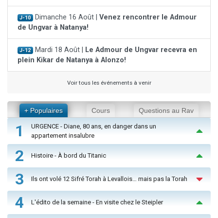
Dimanche 16 Août |
Venez rencontrer le Admour
J-10
de Ungvar à Natanya!
Mardi 18 Août |
Le Admour de Ungvar recevra en
J-12
plein Kikar de Natanya à Alonzo!
Voir tous les événements à venir
+ Populaires
Cours
Questions au Rav
1
URGENCE - Diane, 80 ans, en danger dans un
appartement insalubre
2
Histoire - À bord du Titanic
3
Ils ont volé 12 Sifré Torah à Levallois… mais pas la Torah
4
L'édito de la semaine - En visite chez le Steipler