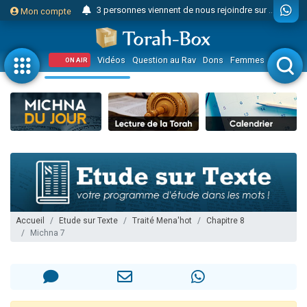
3 personnes viennent de nous rejoindre sur WhatsApp
Mon compte
Odaya vient de donner son Maasser
3 personnes viennent de faire un don pour 5 jours de vacances aux Orphelins
Vidéos
Question au Rav
Dons
Femmes
Enfants
ON AIR
3 personnes viennent de faire un don pour Diane, 80 ans, dans un appartement insalubre
2 personnes viennent de nous rejoindre sur WhatsApp
13 personnes viennent de demander une bénédiction
30 personnes viennent de faire un don pour Sauvez la jambe de Yohan
Il reste 49 places pour étudier en groupe sur Zoom
12 nouvelles musiques dans Torah-Box Music
3 personnes viennent de nous rejoindre sur WhatsApp
2 personnes viennent de nous rejoindre sur WhatsApp
Accueil
Etude sur Texte
Traité Mena'hot
Chapitre 8
Michna 7
2 nouvelles musiques dans Torah-Box Music
3 personnes viennent de nous rejoindre sur WhatsApp
8 personnes viennent de faire un don pour Tsédaka : pauvres d'Israel
Nouvelle émission radio : Visions de grandeur n°104 : Le Chabbath et le Birkat Hamazone à travers le temps