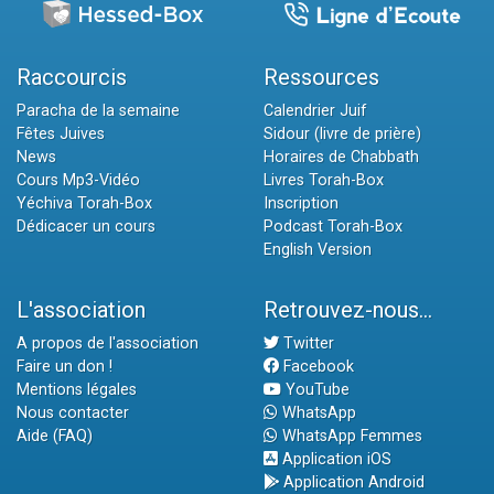
Raccourcis
Ressources
Paracha de la semaine
Calendrier Juif
Fêtes Juives
Sidour (livre de prière)
News
Horaires de Chabbath
Cours Mp3-Vidéo
Livres Torah-Box
Yéchiva Torah-Box
Inscription
Dédicacer un cours
Podcast Torah-Box
English Version
L'association
Retrouvez-nous...
A propos de l'association
Twitter
Faire un don !
Facebook
Mentions légales
YouTube
Nous contacter
WhatsApp
Aide (FAQ)
WhatsApp Femmes
Application iOS
Application Android