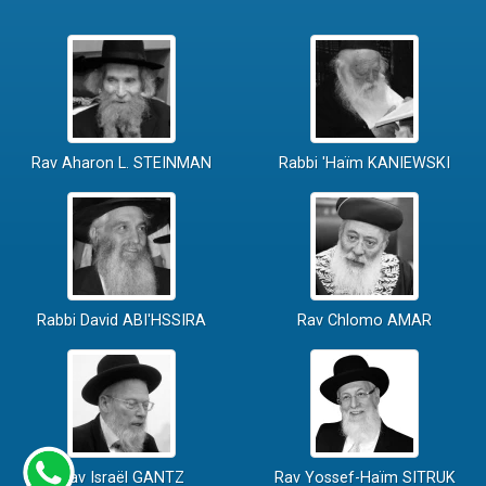
Rav Aharon L. STEINMAN
Rabbi 'Haïm KANIEWSKI
Rabbi David ABI'HSSIRA
Rav Chlomo AMAR
Rav Israël GANTZ
Rav Yossef-Haïm SITRUK