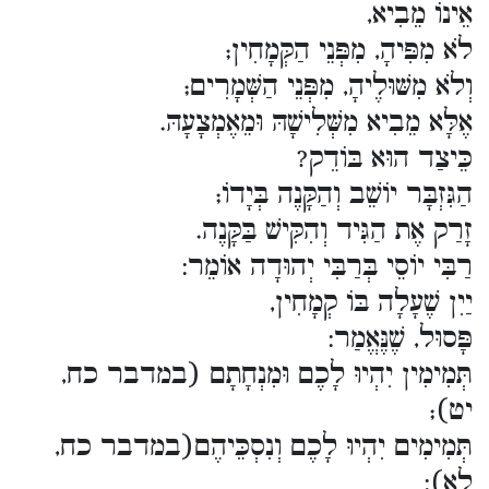
אֵינוֹ מֵבִיא,
לֹא מִפִּיהָ, מִפְּנֵי הַקְּמָחִין;
וְלֹא מִשּׁוּלֶיהָ, מִפְּנֵי הַשְּׁמָרִים;
אֶלָּא מֵבִיא מִשְּׁלִישָׁהּ וּמֵאֶמְצָעָהּ.
כֵּיצַד הוּא בּוֹדֵק?
הַגִּזְבָּר יוֹשֵׁב וְהַקָּנֶה בְּיָדוֹ;
זָרַק אֶת הַגִּיד וְהִקִּישׁ בַּקָּנֶה.
רַבִּי יוֹסֵי בְּרַבִּי יְהוּדָה אוֹמֵר:
יַיִן שֶׁעָלָה בּוֹ קְמָחִין,
פָּסוּל, שֶׁנֶּאֱמַר:
תְּמִימִין יִהְיוּ לָכֶם וּמִנְחָתָם (במדבר כח,
יט);
תְּמִימִים יִהְיוּ לָכֶם וְנִסְכֵּיהֶם(במדבר כח,
לא):