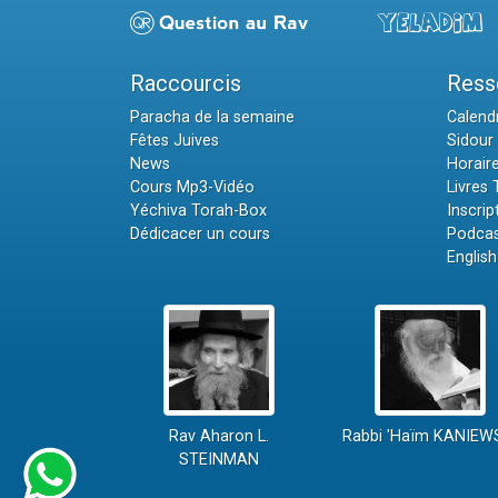
Raccourcis
Ress
Paracha de la semaine
Calendr
Fêtes Juives
Sidour 
News
Horair
Cours Mp3-Vidéo
Livres
Yéchiva Torah-Box
Inscrip
Dédicacer un cours
Podcas
English
Rav Aharon L.
Rabbi 'Haïm KANIEW
STEINMAN