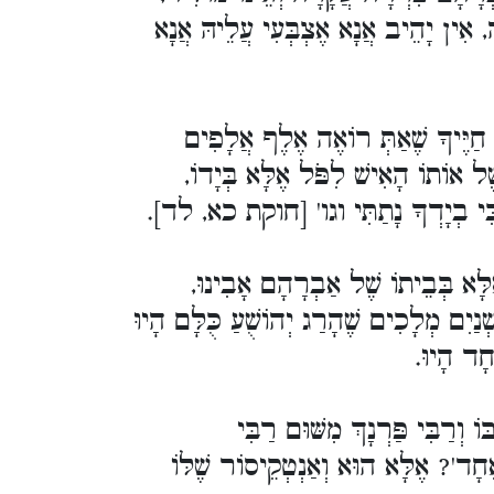
אִין יָהֵיב אֲנָא אֶצְבְּעִי עֲלֵיהּ אֲנָא
חַיֶּיךָ שֶׁאַתְּ רוֹאֶה אֶלֶף אֲלָפִים
שֶׁל אוֹתוֹ הָאִישׁ לִפֹּל אֶלָּא בְּיָדוֹ
ֹ כִּי בְיָדְךָ נָתַתִּי וגו' [חוקת כא, לד
ֶלָּא בְּבֵיתוֹ שֶׁל אַבְרָהָם אָבִינוּ
ְׁנַיִם מְלָכִים שֶׁהָרַג יְהוֹשֻׁעַ כֻּלָּם הָיוּ
ֶחָד הָיוּ
ֹ וְרַבִּי פַּרְנָךְ מִשּׁוּם רַבִּי
חָד'? אֶלָּא הוּא וְאַנְטְקֵיסוֹר שֶׁלּוֹ