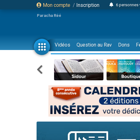
Mon compte
/
Inscription
6 personnes 
4 personn
Paracha Réé
2 personn
17 personnes
4 personnes 
Vidéos
Question au Rav
Dons
F
Il reste 
23 person
Eva vient de
4 personnes 
3 personnes 
3 personn
Odaya vient 
13 personnes
2 personnes 
30 perso