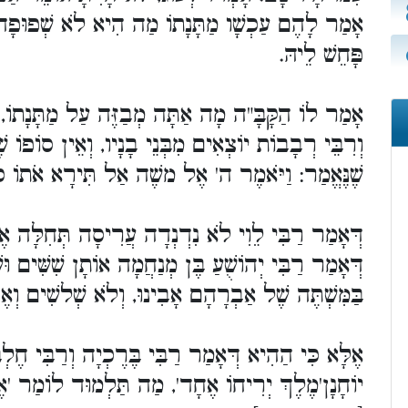
אָמַר לָהֶם עַכְשָׁו מַתָּנָתוֹ מַה הִיא לֹא שְׁפוּפָה, 
פָּחֵשׁ לֵיהּ.
אָמַר לוֹ הַקָּבָּ"ה מָה אַתָּה מְבַזֶּה עַל מַתָּנָתוֹ, 
וְרִבֵּי רְבָבוֹת יוֹצְאִים מִבְּנֵי בָנָיו, וְאֵין סוֹפוֹ ,
שֶׁנֶּאֱמַר: וַיֹּאמֶר ה' אֶל משֶׁה אַל תִּירָא אֹתו].
דְּאָמַר רַבִּי לֵוִי לֹא נִדְנְדָה עֲרִיסָה תְּחִלָּה א,
דְּאָמַר רַבִּי יְהוֹשֻׁעַ בֶּן מְנַחֲמָה אוֹתָן שִׁשִּׁים וּש
בַּמִּשְׁתֶּה שֶׁל אַבְרָהָם אָבִינוּ, וְלֹא שְׁלשִׁים וְא.
אֶלָּא כִּי הַהִיא דְּאָמַר רַבִּי בֶּרֶכְיָה וְרַבִּי חֶלְבּו
יוֹחָנָן'מֶלֶךְ יְרִיחוֹ אֶחָד', מַה תַּלְמוּד לוֹמַר 'אֶ