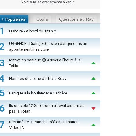
Voir tous les événements à venir
+ Populaires
Cours
Questions au Rav
1
Histoire - À bord du Titanic
2
URGENCE - Diane, 80 ans, en danger dans un
appartement insalubre
3
Mitsva en panique 😨 Arriver à l'heure à la
Téfila
4
Horaires du Jeûne de Ticha Béav
5
Panique à la boulangerie Cachère
6
Ils ont volé 12 Sifré Torah à Levallois… mais
pas la Torah
7
Résumé de la Paracha Réé en animation
Vidéo IA