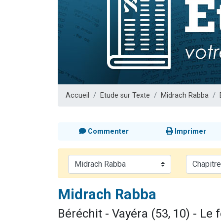
Il reste 
12 nouve
3 personnes 
2 personnes 
2 personnes 
Accueil
Etude sur Texte
Midrach Rabba
Commenter
Imprimer
Midrach Rabba
Béréchit - Vayéra (53, 10) - Le