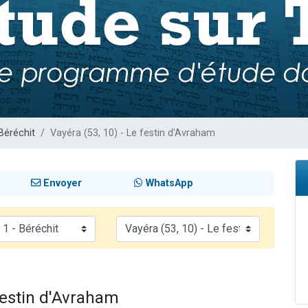
49 places pour étudier en groupe sur Zoom
lles musiques dans Torah-Box Music
viennent de nous rejoindre sur WhatsApp
viennent de nous rejoindre sur WhatsApp
viennent de nous rejoindre sur WhatsApp
Béréchit
Vayéra (53, 10) - Le festin d'Avraham
Envoyer
WhatsApp
 festin d'Avraham