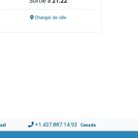
Sortie à
21:22
Changer de ville
+1.437.887.14.93
raël
Canada