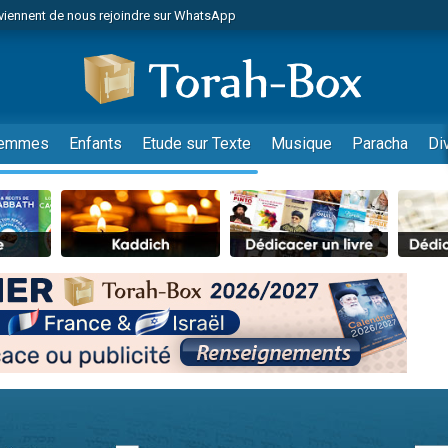
viennent de nous rejoindre sur WhatsApp
es viennent de faire un don pour Reloger Rivka, 6 enfants, victime de violences
es viennent de faire un don pour 1 Journée de Vacances Pour les Enfants
 viennent de demander une bénédiction
viennent de nous rejoindre sur WhatsApp
emmes
Enfants
Etude sur Texte
Musique
Paracha
Di
49 places pour étudier en groupe sur Zoom
nes viennent de faire un don pour Diane, 80 ans, dans un appartement insalu
 donner son Maasser
viennent de nous rejoindre sur WhatsApp
viennent de nous rejoindre sur WhatsApp
es viennent de faire un don pour 5 jours de vacances aux Orphelins
de donner son Maasser
 viennent de demander une bénédiction
viennent de nous rejoindre sur WhatsApp
nnes viennent de faire un don pour Sauvez la jambe de Yohan