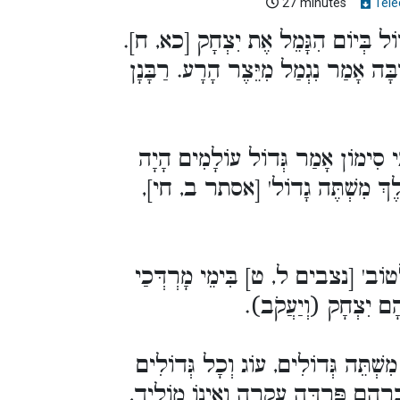
27 minutes
Télé
ֶּה גָדוֹל בְּיוֹם הִגָּמֵל אֶת יִצְחָק [כא, ח
'רַבָּה אָמַר נִגְמַל מִיֵּצֶר הָרָע. רַבָּנָן
'ִּי סִימוֹן אָמַר גְּדוֹל עוֹלָמִים הָיָה
 הַמֶּלֶךְ מִשְׁתֶּה גָדוֹל' [אסתר ב, חי
לְטוֹב' [נצבים ל, ט] בִּימֵי מָרְדְּכַי
ְרָהָם יִצְחָק (וְיַעֲקֹב
מִשְׁתֵּה גְּדוֹלִים, עוֹג וְכָל גְּדוֹלִים
בְרָהָם פִּרְדָּה עֲקָרָה וְאֵינוֹ מוֹלִיד