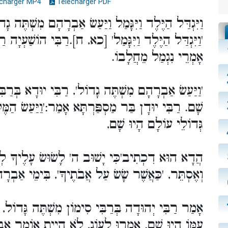
charger MP4
Télécharger PDF
וַיִּגְדַּל הַיֶּלֶד וַיִּגָּמַל וַיַּעַשׂ אַבְרָהָם מִשְׁת].
וַיִּגְדַּל הַיֶּלֶד וַיִּגָּמַל' [כא, ח].רַבִּי הוֹשַׁעְיָה 
אָמְרֵי נִגְמַל מֵחֲלָבוֹ.
וַיַּעַשׂ אַבְרָהָם מִשְׁתֶּה גָדוֹל', רַבִּי יוּדָא בְּרַב
שָׁם. רַבִּי יוּדָן בַּר מַסְפַּרְתָּא אָמַר:'וַיַּעַשׂ],
גְּדוֹלֵי עוֹלָם הָיוּ שָׁם,
הֲדָא הוּא דִכְתִיב'כִּי יָשׁוּב ה' לָשׂוּשׂ עָלֶיךָ 
וְאֶסְתֵּר, 'כַּאֲשֶׁר שָׂשׂ עַל אֲבֹתֶיךָ', בִּימֵי אַב).
אָמַר רַבִּי יְהוּדָה בְּרַבִּי סִימוֹן מִשְׁתֶּה גָּדוֹל, 
עִמּוֹ הָיוּ שָׁם. אָמְרוּ לְעוֹג, לֹא הָיִיתָ אוֹמֵר אַ,