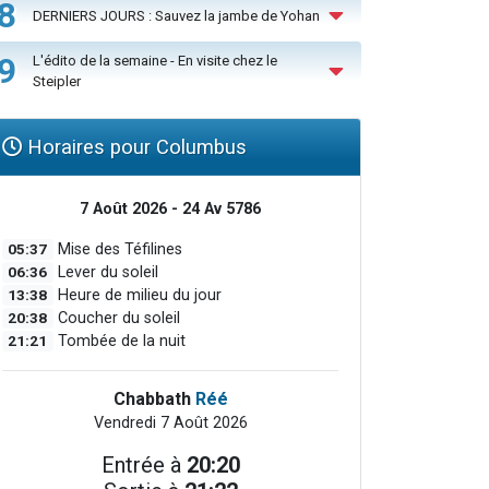
8
DERNIERS JOURS : Sauvez la jambe de Yohan
9
L'édito de la semaine - En visite chez le
Steipler
Horaires pour Columbus
7 Août 2026 - 24 Av 5786
05:37
Mise des Téfilines
06:36
Lever du soleil
13:38
Heure de milieu du jour
20:38
Coucher du soleil
21:21
Tombée de la nuit
Chabbath
Réé
Vendredi 7 Août 2026
Entrée à
20:20