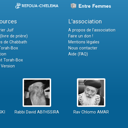
ources
L'association
ier Juif
A propos de l'association
(livre de prière)
Faire un don !
es de Chabbath
Mentions légales
 Torah-Box
Nous contacter
tion
Aide (FAQ)
t Torah-Box
 Version
SKI
Rabbi David ABI'HSSIRA
Rav Chlomo AMAR