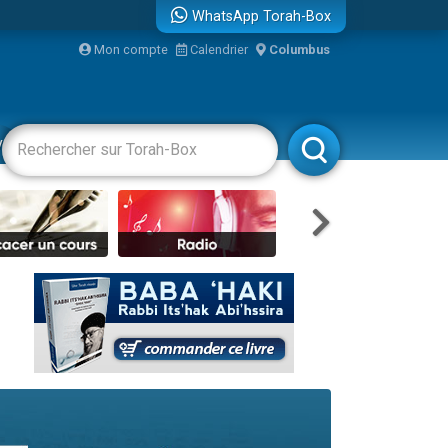
WhatsApp Torah-Box
...
Mon compte
Calendrier
Columbus
vertissements
Livres
Rabbanim
bre