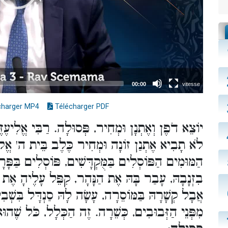
charger MP4
Télécharger PDF
יוֹצֵא דֹפֶן וְאֶתְנָן וּמְחִיר, פְּסוּלָה. רַבִּי אֱ),
לֹא תָבִיא אֶתְנַן זוֹנָה וּמְחִיר כֶּלֶב בֵּית ה' אֱלֹ
הַמּוּמִים הַפּוֹסְלִים בַּמֻּקְדָּשִׁים, פּוֹסְלִים בַּפָּ
בִזְנָבָהּ, עָבַר בָּהּ אֶת הַנָּהָר, קִפֵּל עָלֶיהָ אֶת .
אֲבָל קְשָׁרָהּ בַּמּוֹסֵרָה, עָשָׂה לָהּ סַנְדָּל בִּשְׁב
מִפְּנֵי הַזְּבוּבִים, כְּשֵׁרָה. זֶה הַכְּלָל, כֹּל שֶׁהו,