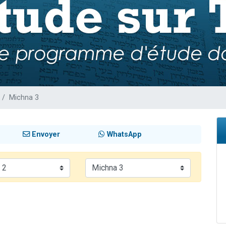
es viennent de faire un don pour 5 enfants déjà orphelins risquent de perdre
es viennent de faire un don pour Reloger Rivka, 6 enfants, victime de violences
 viennent de demander une bénédiction
49 places pour étudier en groupe sur Zoom
es viennent de faire un don pour Diane, 80 ans, dans un appartement insalub
Michna 3
Envoyer
WhatsApp