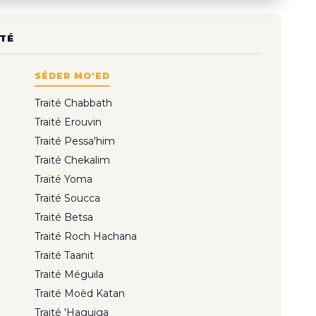
TÉ
SÉDER MO'ED
Traité Chabbath
Traité Erouvin
Traité Pessa'him
Traité Chekalim
Traité Yoma
Traité Soucca
Traité Betsa
Traité Roch Hachana
Traité Taanit
Traité Méguila
Traité Moèd Katan
Traité 'Haguiga