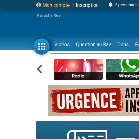
Mon compte
/
Inscription
2 personnes 
13 personnes
Paracha Réé
12 nouve
30 perso
Il reste 
Vidéos
Question au Rav
Dons
F
3 personnes 
2 personnes 
3 personnes 
2 nouvel
8 personn
Nouvelle émis
61 personnes
Il reste 
Ariel vient 
Nathaniel vi