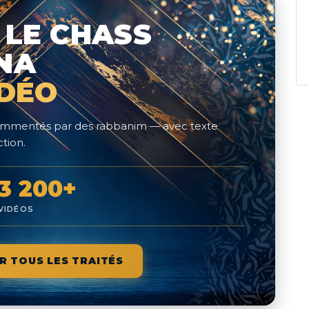
 LE CHASS
NA
IDÉO
 commentés par des rabbanim — avec texte
tion.
3 200+
VIDÉOS
R TOUS LES TRAITÉS