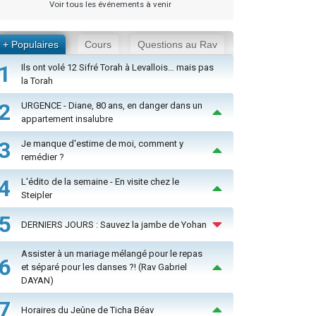
Voir tous les événements à venir
+ Populaires
Cours
Questions au Rav
1
Ils ont volé 12 Sifré Torah à Levallois… mais pas
la Torah
2
URGENCE - Diane, 80 ans, en danger dans un
appartement insalubre
3
Je manque d'estime de moi, comment y
remédier ?
4
L'édito de la semaine - En visite chez le
Steipler
5
DERNIERS JOURS : Sauvez la jambe de Yohan
Assister à un mariage mélangé pour le repas
6
et séparé pour les danses ?! (Rav Gabriel
DAYAN)
7
Horaires du Jeûne de Ticha Béav