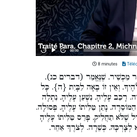
8 minutes
Télé
לִיעֶזֶר מַכְשִׁיר, שֶׁנֶּאֱמַר (דברים כג
הֶיךָ, וְאֵין זוֹ בָאָה לַבָּיִת {ה}. כָּל
רָה. רָכַב עָלֶיהָ, נִשְׁעַן עָלֶיהָ, נִתְלָה
הַמּוֹסֵרָה, נָתַן טַלִּיתוֹ עָלֶיהָ, פְּסוּלָה
ִיל שֶׁלֹּא תַחֲלִיק, פָּרַס טַלִּיתוֹ עָלֶיהָ
ּא לְצָרְכָּהּ, כְּשֵׁרָה. לְצֹרֶךְ אַחֵר