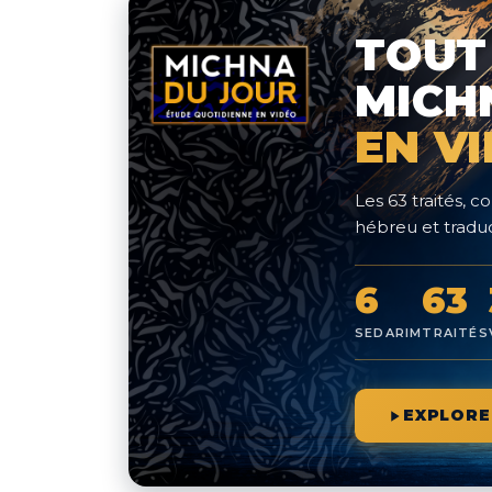
TOUT
MICH
EN V
Les 63 traités,
hébreu et traduc
6
63
SEDARIM
TRAITÉS
EXPLORE