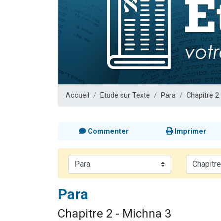
6 personn
2 personn
10 personnes
Il reste 
3 personn
Accueil
Etude sur Texte
Para
Chapitre 2
Commenter
Imprimer
Para
Chapitre 2 - Michna 3