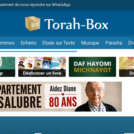
viennent de nous rejoindre sur WhatsApp
 viennent de demander une bénédiction
lles musiques dans Torah-Box Music
nnes viennent de faire un don pour Sauvez la jambe de Yohan
49 places pour étudier en groupe sur Zoom
emmes
Enfants
Etude sur Texte
Musique
Paracha
Di
viennent de nous rejoindre sur WhatsApp
viennent de nous rejoindre sur WhatsApp
viennent de nous rejoindre sur WhatsApp
les musiques dans Torah-Box Music
es viennent de faire un don pour Tsédaka : pauvres d'Israel
sion radio : Visions de grandeur n°104 : Le Chabbath et le Birkat Hamazone à 
 viennent de demander une bénédiction
49 places pour étudier en groupe sur Zoom
de donner son Maasser
ent de donner son Maasser