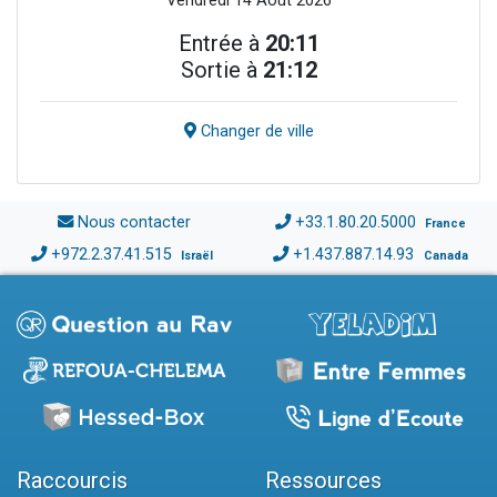
Vendredi 14 Août 2026
Entrée à
20:11
Sortie à
21:12
Changer de ville
Nous contacter
+33.1.80.20.5000
France
+972.2.37.41.515
+1.437.887.14.93
Israël
Canada
Raccourcis
Ressources