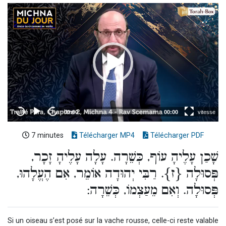
7 minutes
Télécharger MP4
Télécharger PDF
שָׁכַן עָלֶיהָ עוֹף, כְּשֵׁרָה. עָלָה עָלֶיהָ זָכָר,
פְּסוּלָה {ז}. רַבִּי יְהוּדָה אוֹמֵר, אִם הֶעֱלָהוּ,
פְּסוּלָה. וְאִם מֵעַצְמוֹ, כְּשֵׁרָה:
Si un oiseau s’est posé sur la vache rousse, celle-ci reste valable