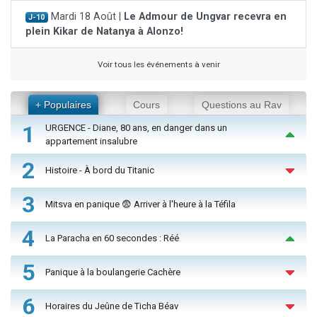
Mardi 18 Août |
Le Admour de Ungvar recevra en
J-10
plein Kikar de Natanya à Alonzo!
Voir tous les événements à venir
+ Populaires
Cours
Questions au Rav
1
URGENCE - Diane, 80 ans, en danger dans un
appartement insalubre
2
Histoire - À bord du Titanic
3
Mitsva en panique 😨 Arriver à l'heure à la Téfila
4
La Paracha en 60 secondes : Réé
5
Panique à la boulangerie Cachère
6
Horaires du Jeûne de Ticha Béav