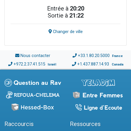
Entrée à
20:20
Sortie à
21:22
Changer de ville
Nous contacter
+33.1.80.20.5000
France
+972.2.37.41.515
+1.437.887.14.93
Israël
Canada
Raccourcis
Ressources