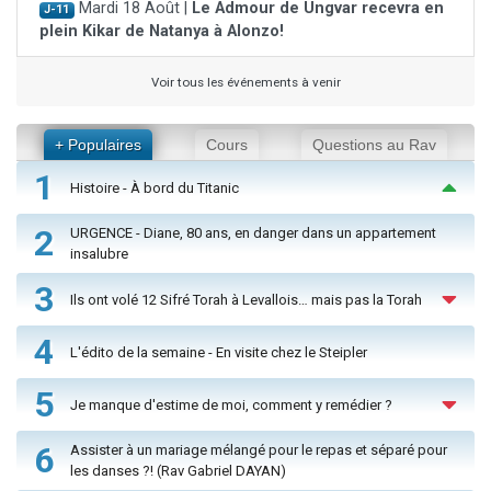
Mardi 18 Août |
Le Admour de Ungvar recevra en
J-11
plein Kikar de Natanya à Alonzo!
Voir tous les événements à venir
+ Populaires
Cours
Questions au Rav
1
Histoire - À bord du Titanic
2
URGENCE - Diane, 80 ans, en danger dans un appartement
insalubre
3
Ils ont volé 12 Sifré Torah à Levallois… mais pas la Torah
4
L'édito de la semaine - En visite chez le Steipler
5
Je manque d'estime de moi, comment y remédier ?
6
Assister à un mariage mélangé pour le repas et séparé pour
les danses ?! (Rav Gabriel DAYAN)