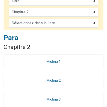
Nouvelle émission radio : Visions de grandeur n°104 : Le Chabbath et le Birkat Hamazone à travers le temps
61 personnes viennent de demander une bénédiction
Ariel vient de donner son Maasser
Il reste 49 places pour étudier en groupe sur Zoom
Eva vient de donner son Maasser
Para
Chapitre 2
Michna 1
Michna 2
Michna 3