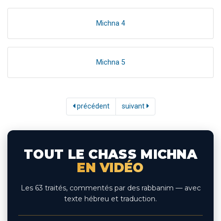
Michna 4
Michna 5
précédent
suivant
TOUT LE CHASS MICHNA
EN VIDÉO
Les 63 traités, commentés par des rabbanim — avec
texte hébreu et traduction.