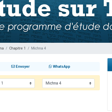
de donner son Maasser
49 places pour étudier en groupe sur Zoom
ent de donner son Maasser
es viennent de faire un don pour 5 enfants déjà orphelins risquent de perdre
viennent de nous rejoindre sur WhatsApp
ana
Chapitre 1
Michna 4
Envoyer
WhatsApp