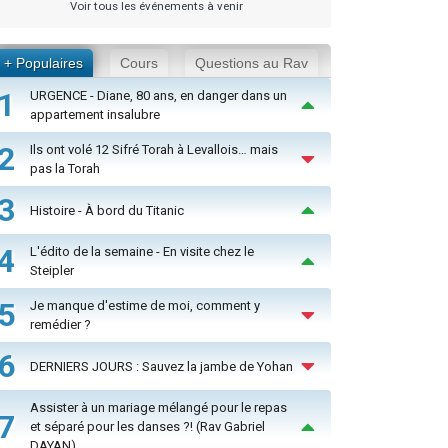
Voir tous les événements à venir
+ Populaires
Cours
Questions au Rav
1
URGENCE - Diane, 80 ans, en danger dans un
appartement insalubre
2
Ils ont volé 12 Sifré Torah à Levallois… mais
pas la Torah
3
Histoire - À bord du Titanic
4
L'édito de la semaine - En visite chez le
Steipler
5
Je manque d'estime de moi, comment y
remédier ?
6
DERNIERS JOURS : Sauvez la jambe de Yohan
Assister à un mariage mélangé pour le repas
7
et séparé pour les danses ?! (Rav Gabriel
DAYAN)