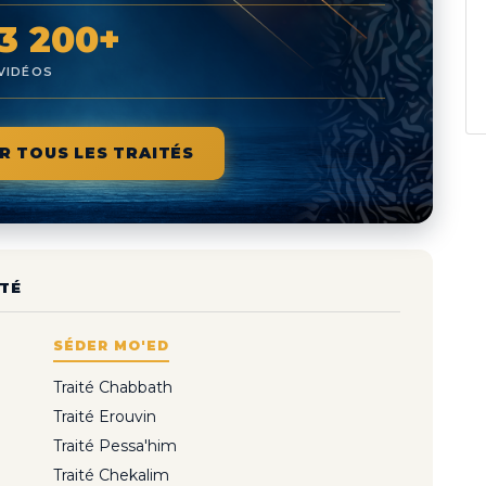
3 200+
VIDÉOS
R TOUS LES TRAITÉS
TÉ
SÉDER MO'ED
Traité Chabbath
Traité Erouvin
Traité Pessa'him
Traité Chekalim