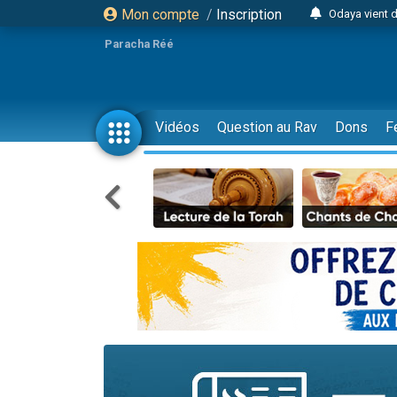
Mon compte
/
Inscription
Odaya vient 
3 personn
Paracha Réé
3 personn
2 personnes 
13 personnes
Vidéos
Question au Rav
Dons
F
12 nouve
30 perso
Il reste 
3 personnes 
2 personnes 
3 personnes 
2 nouvel
8 personn
Nouvelle émis
61 personnes