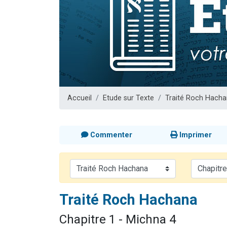
Ariel vient 
Il reste 
Nathaniel vi
6 personn
3 personnes 
Accueil
Etude sur Texte
Traité Roch Hach
Commenter
Imprimer
Traité Roch Hachana
Chapitre 1 - Michna 4