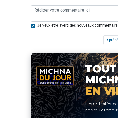
Je veux être averti des nouveaux commentaire
préc
TOUT
MICH
EN V
Les 63 traités,
hébreu et traduc