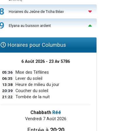
8
Horaires du Jeûne de Ticha Béav
9
Elyana au buisson ardent
Horaires pour Columbus
6 Août 2026 - 23 Av 5786
05:36
Mise des Téfilines
06:35
Lever du soleil
13:38
Heure de milieu du jour
20:39
Coucher du soleil
21:22
Tombée de la nuit
Chabbath
Réé
Vendredi 7 Août 2026
Entrée à
20:20