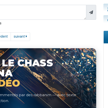
s
édent
suivant
 LE CHASS
NA
IDÉO
 commentés par des rabbanim — avec texte
tion.