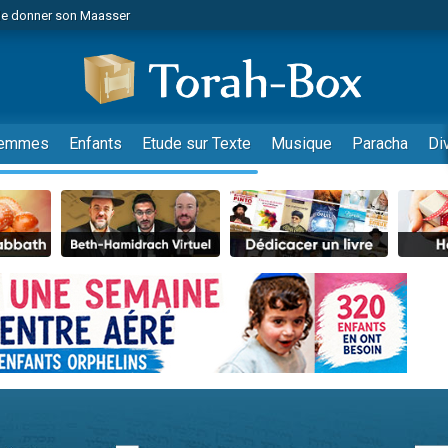
de donner son Maasser
es viennent de faire un don pour 5 jours de vacances aux Orphelins
es viennent de faire un don pour Diane, 80 ans, dans un appartement insalub
viennent de nous rejoindre sur WhatsApp
 viennent de demander une bénédiction
emmes
Enfants
Etude sur Texte
Musique
Paracha
Di
lles musiques dans Torah-Box Music
nnes viennent de faire un don pour Sauvez la jambe de Yohan
49 places pour étudier en groupe sur Zoom
viennent de nous rejoindre sur WhatsApp
viennent de nous rejoindre sur WhatsApp
viennent de nous rejoindre sur WhatsApp
les musiques dans Torah-Box Music
es viennent de faire un don pour Tsédaka : pauvres d'Israel
sion radio : Visions de grandeur n°104 : Le Chabbath et le Birkat Hamazone à 
 viennent de demander une bénédiction