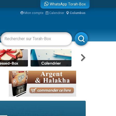
WhatsApp Torah-Box
Mon compte
Calendrier
Columbus
re
vertissements
Livres
Rabbanim
travers le temps