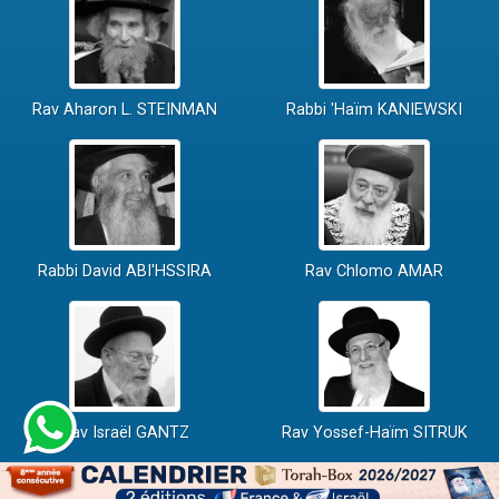
Rav Aharon L. STEINMAN
Rabbi 'Haïm KANIEWSKI
Rabbi David ABI'HSSIRA
Rav Chlomo AMAR
Rav Israël GANTZ
Rav Yossef-Haïm SITRUK