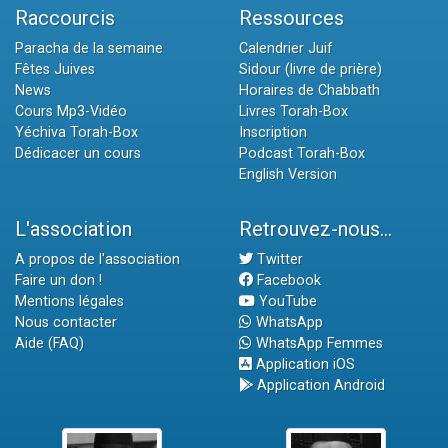
Raccourcis
Ressources
Paracha de la semaine
Calendrier Juif
Fêtes Juives
Sidour (livre de prière)
News
Horaires de Chabbath
Cours Mp3-Vidéo
Livres Torah-Box
Yéchiva Torah-Box
Inscription
Dédicacer un cours
Podcast Torah-Box
English Version
L'association
Retrouvez-nous...
A propos de l'association
Twitter
Faire un don !
Facebook
Mentions légales
YouTube
Nous contacter
WhatsApp
Aide (FAQ)
WhatsApp Femmes
Application iOS
Application Android