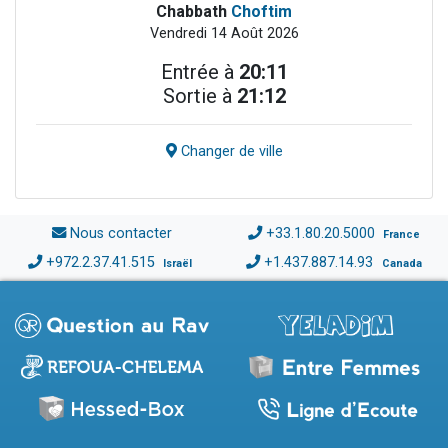
Chabbath
Choftim
Vendredi 14 Août 2026
Entrée à
20:11
Sortie à
21:12
Changer de ville
Nous contacter
+33.1.80.20.5000
France
+972.2.37.41.515
+1.437.887.14.93
Israël
Canada