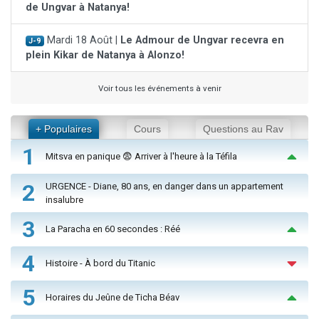
de Ungvar à Natanya!
Mardi 18 Août |
Le Admour de Ungvar recevra en
J-9
plein Kikar de Natanya à Alonzo!
Voir tous les événements à venir
+ Populaires
Cours
Questions au Rav
1
Mitsva en panique 😨 Arriver à l'heure à la Téfila
2
URGENCE - Diane, 80 ans, en danger dans un appartement
insalubre
3
La Paracha en 60 secondes : Réé
4
Histoire - À bord du Titanic
5
Horaires du Jeûne de Ticha Béav