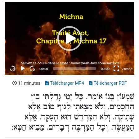
11 minutes
Télécharger MP4
Télécharger PDF
שִׁמְעוֹן בְּנוֹ אוֹמֵר, כָּל יָמַי גָּדַלְתִּי בֵין
הַחֲכָמִים, וְלֹא מָצָאתִי לַגּוּף טוֹב אֶלָּא
שְׁתִיקָה. וְלֹא הַמִּדְרָשׁ הוּא הָעִקָּר, אֶלָּא
הַמַּעֲשֶׂה. וְכָל הַמַּרְבֶּה דְבָרִים, מֵבִיא חֵטְא: