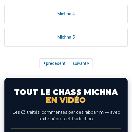
Michna 4
Michna 5
précédent
suivant
TOUT LE CHASS MICHNA
EN VIDÉO
Les 63 traités, commentés par des rabbanim — avec
texte hébreu et traduction.