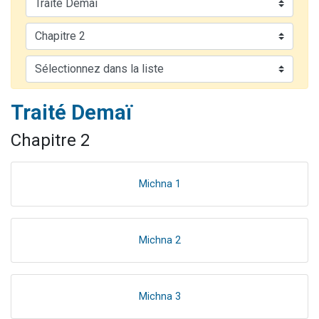
13 personnes viennent de demander une bénédiction
30 personnes viennent de faire un don pour Sauvez la jambe de Yohan
Il reste 49 places pour étudier en groupe sur Zoom
12 nouvelles musiques dans Torah-Box Music
29 personnes viennent de demander une bénédiction
Traité Demaï
Chapitre 2
Michna 1
Michna 2
Michna 3