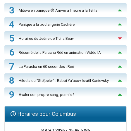
3
Mitsva en panique 😨 Arriver à l'heure à la Téfila
4
Panique à la boulangerie Cachère
5
Horaires du Jeûne de Ticha Béav
6
Résumé de la Paracha Réé en animation Vidéo IA
7
La Paracha en 60 secondes : Réé
8
Hiloula du "Steïpeler" : Rabbi Ya’acov Israël Kanievsky
9
Avaler son propre sang, permis ?
Horaires pour Columbus
8 Août 2026 - 25 Av 5786