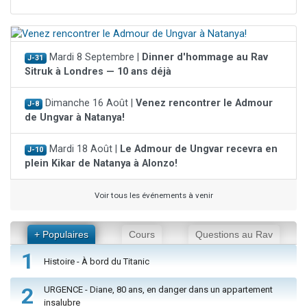
Mardi 8 Septembre |
Dinner d'hommage au Rav
J-31
Sitruk à Londres — 10 ans déjà
Dimanche 16 Août |
Venez rencontrer le Admour
J-8
de Ungvar à Natanya!
Mardi 18 Août |
Le Admour de Ungvar recevra en
J-10
plein Kikar de Natanya à Alonzo!
Voir tous les événements à venir
+ Populaires
Cours
Questions au Rav
1
Histoire - À bord du Titanic
2
URGENCE - Diane, 80 ans, en danger dans un appartement
insalubre