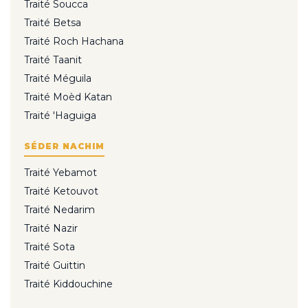
Traité Soucca
Traité Betsa
Traité Roch Hachana
Traité Taanit
Traité Méguila
Traité Moèd Katan
Traité 'Haguiga
SÉDER NACHIM
Traité Yebamot
Traité Ketouvot
Traité Nedarim
Traité Nazir
Traité Sota
Traité Guittin
Traité Kiddouchine