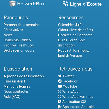
Raccourcis
Ressources
Paracha de la semaine
Calendrier Juif
Fêtes Juives
Sidour (livre de prière)
News
Horaires de Chabbath
Cours Mp3-Vidéo
Livres Torah-Box
Yéchiva Torah-Box
Inscription
Dédicacer un cours
Podcast Torah-Box
English Version
L'association
Retrouvez-nous...
A propos de l'association
Twitter
Faire un don !
Facebook
Mentions légales
YouTube
Nous contacter
WhatsApp
Aide (FAQ)
WhatsApp Femmes
Application iOS
Application Android