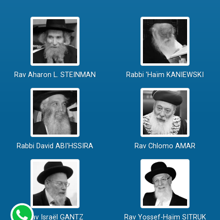
Rav Aharon L. STEINMAN
Rabbi 'Haïm KANIEWSKI
Rabbi David ABI'HSSIRA
Rav Chlomo AMAR
Rav Israël GANTZ
Rav Yossef-Haïm SITRUK