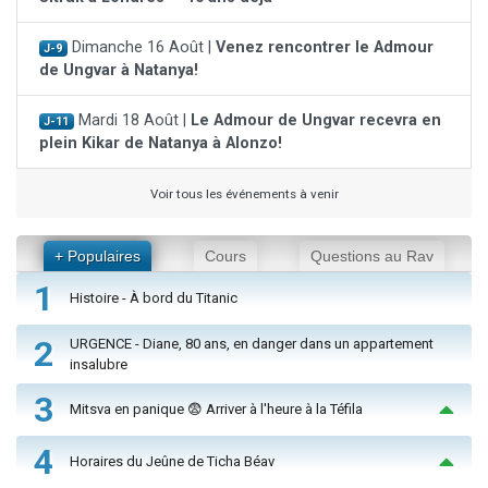
Dimanche 16 Août |
Venez rencontrer le Admour
J-9
de Ungvar à Natanya!
Mardi 18 Août |
Le Admour de Ungvar recevra en
J-11
plein Kikar de Natanya à Alonzo!
Voir tous les événements à venir
+ Populaires
Cours
Questions au Rav
1
Histoire - À bord du Titanic
2
URGENCE - Diane, 80 ans, en danger dans un appartement
insalubre
3
Mitsva en panique 😨 Arriver à l'heure à la Téfila
4
Horaires du Jeûne de Ticha Béav