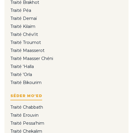
Traité Brakhot
Traité Péa
Traité Demaï
Traité Kilaïm
Traité Chévi'it
Traité Troumot
Traité Maasserot
Traité Maasser Chéni
Traité 'Halla
Traité 'Orla
Traité Bikourim
SÉDER MO'ED
Traité Chabbath
Traité Erouvin
Traité Pessa'him
Traité Chekalim