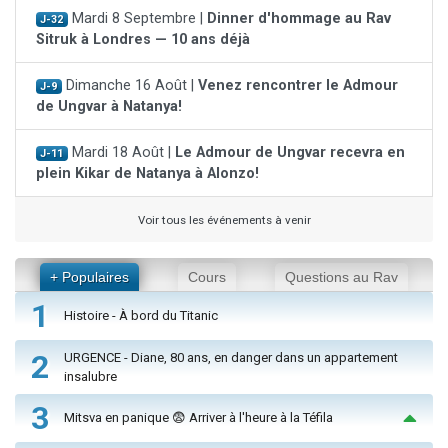
Mardi 8 Septembre |
Dinner d'hommage au Rav
J-32
Sitruk à Londres — 10 ans déjà
Dimanche 16 Août |
Venez rencontrer le Admour
J-9
de Ungvar à Natanya!
Mardi 18 Août |
Le Admour de Ungvar recevra en
J-11
plein Kikar de Natanya à Alonzo!
Voir tous les événements à venir
+ Populaires
Cours
Questions au Rav
1
Histoire - À bord du Titanic
2
URGENCE - Diane, 80 ans, en danger dans un appartement
insalubre
3
Mitsva en panique 😨 Arriver à l'heure à la Téfila