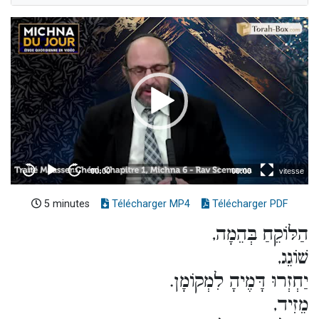
5 minutes
Télécharger MP4
Télécharger PDF
הַלּוֹקֵחַ בְּהֵמָה,
שׁוֹגֵג,
יַחְזְרוּ דָּמֶיהָ לִמְקוֹמָן.
מֵזִיד,