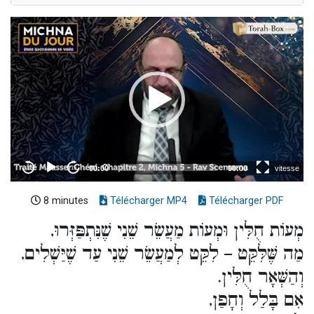
8 minutes
Télécharger MP4
Télécharger PDF
מְעוֹת חֻלִּין וּמְעוֹת מַעֲשֵׂר שֵׁנִי שֶׁנִּתְפַּזְּרוּ,
מַה שֶּׁלִּקֵּט – לִקֵּט לְמַעֲשֵׂר שֵׁנִי עַד שֶׁיַּשְׁלִים,
וְהַשְּׁאָר חֻלִּין.
אִם בָּלַל וְחָפַן,