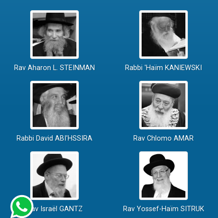
Rav Aharon L. STEINMAN
Rabbi 'Haïm KANIEWSKI
Rabbi David ABI'HSSIRA
Rav Chlomo AMAR
Rav Israël GANTZ
Rav Yossef-Haïm SITRUK