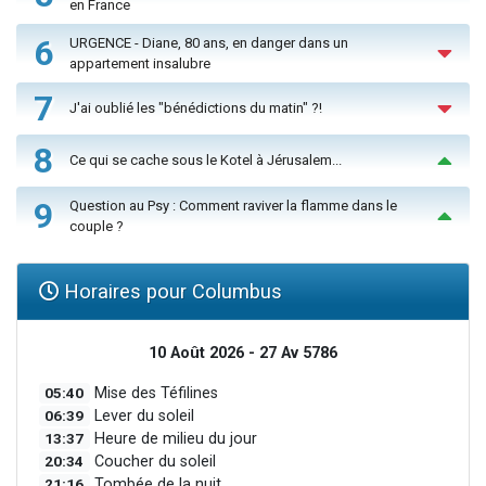
en France
6
URGENCE - Diane, 80 ans, en danger dans un
appartement insalubre
7
J'ai oublié les "bénédictions du matin" ?!
8
Ce qui se cache sous le Kotel à Jérusalem...
9
Question au Psy : Comment raviver la flamme dans le
couple ?
Horaires pour Columbus
10 Août 2026 - 27 Av 5786
05:40
Mise des Téfilines
06:39
Lever du soleil
13:37
Heure de milieu du jour
20:34
Coucher du soleil
21:16
Tombée de la nuit