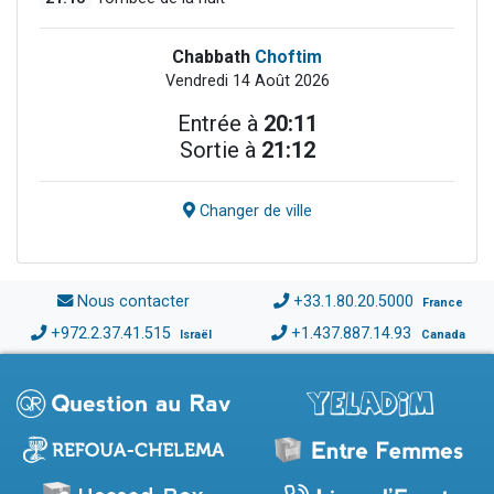
Chabbath
Choftim
Vendredi 14 Août 2026
Entrée à
20:11
Sortie à
21:12
Changer de ville
Nous contacter
+33.1.80.20.5000
France
+972.2.37.41.515
+1.437.887.14.93
Israël
Canada