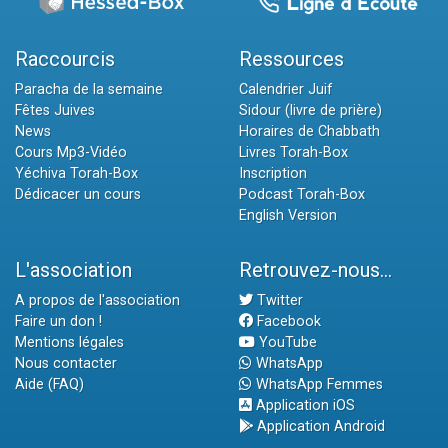
Raccourcis
Ressources
Paracha de la semaine
Calendrier Juif
Fêtes Juives
Sidour (livre de prière)
News
Horaires de Chabbath
Cours Mp3-Vidéo
Livres Torah-Box
Yéchiva Torah-Box
Inscription
Dédicacer un cours
Podcast Torah-Box
English Version
L'association
Retrouvez-nous...
A propos de l'association
Twitter
Faire un don !
Facebook
Mentions légales
YouTube
Nous contacter
WhatsApp
Aide (FAQ)
WhatsApp Femmes
Application iOS
Application Android