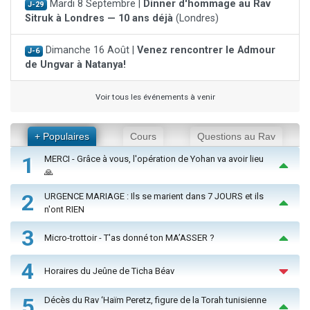
Mardi 8 Septembre |
Dinner d'hommage au Rav
J-29
Sitruk à Londres — 10 ans déjà
(Londres)
Dimanche 16 Août |
Venez rencontrer le Admour
J-6
de Ungvar à Natanya!
Voir tous les événements à venir
+ Populaires
Cours
Questions au Rav
1
MERCI - Grâce à vous, l'opération de Yohan va avoir lieu
🙏
2
URGENCE MARIAGE : Ils se marient dans 7 JOURS et ils
n'ont RIEN
3
Micro-trottoir - T'as donné ton MA’ASSER ?
4
Horaires du Jeûne de Ticha Béav
5
Décès du Rav ‘Haïm Peretz, figure de la Torah tunisienne