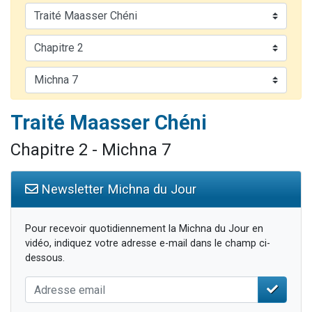
Nouvelle émission radio : Visions de grandeur n°104 : Le Chabbath et le Birkat Hamazone à travers le temps
61 personnes viennent de demander une bénédiction
Ariel vient de donner son Maasser
Il reste 49 places pour étudier en groupe sur Zoom
Eva vient de donner son Maasser
Traité Maasser Chéni
Chapitre 2 - Michna 7
Newsletter Michna du Jour
Pour recevoir quotidiennement la Michna du Jour en
vidéo, indiquez votre adresse e-mail dans le champ ci-
dessous.