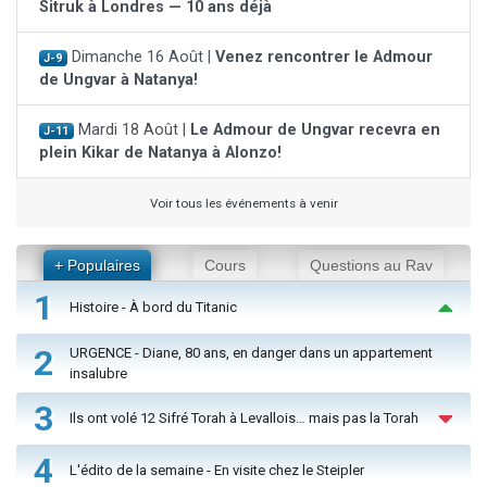
Sitruk à Londres — 10 ans déjà
Dimanche 16 Août |
Venez rencontrer le Admour
J-9
de Ungvar à Natanya!
Mardi 18 Août |
Le Admour de Ungvar recevra en
J-11
plein Kikar de Natanya à Alonzo!
Voir tous les événements à venir
+ Populaires
Cours
Questions au Rav
1
Histoire - À bord du Titanic
2
URGENCE - Diane, 80 ans, en danger dans un appartement
insalubre
3
Ils ont volé 12 Sifré Torah à Levallois… mais pas la Torah
4
L'édito de la semaine - En visite chez le Steipler