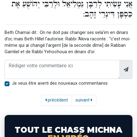
אֲנִי עָשִׂיתִי לְרַבָּן גַּמְלִיאֵל וּלְרַבִּי יְהוֹשֻׁעַ אֶת
כַּסְפָּן דִּינְרֵי זָהָב:
Beth Chamaï dit : On ne doit pas changer ses sela’im en dinars
d’or, mais Beth Hillel l’autorise. Rabbi ‘Akiva raconte : “c’est moi-
même qui ai changé l’argent [de la seconde dîme] de Rabban
Gamliel et de Rabbi Yehochoua en dinars d’or.
Je veux être averti des nouveaux commentaires
précédent
suivant
TOUT LE CHASS MICHNA