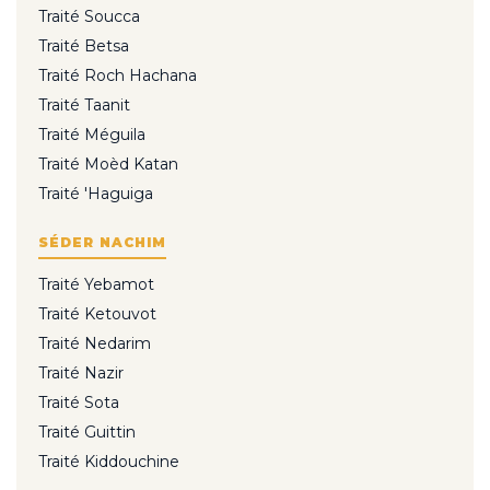
Traité Soucca
Traité Betsa
Traité Roch Hachana
Traité Taanit
Traité Méguila
Traité Moèd Katan
Traité 'Haguiga
SÉDER NACHIM
Traité Yebamot
Traité Ketouvot
Traité Nedarim
Traité Nazir
Traité Sota
Traité Guittin
Traité Kiddouchine