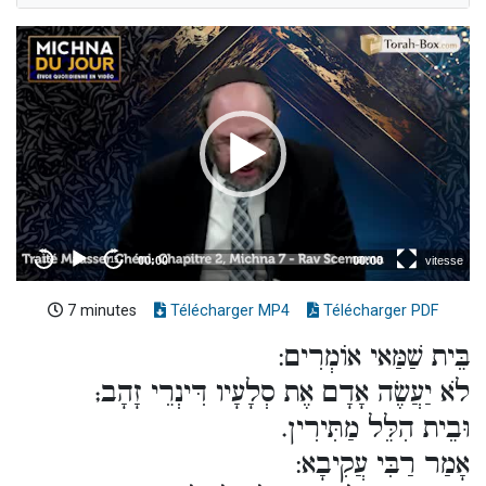
7 minutes
Télécharger MP4
Télécharger PDF
בֵּית שַׁמַּאי אוֹמְרִים:
לֹא יַעֲשֶׂה אָדָם אֶת סְלָעָיו דִּינְרֵי זָהָב;
וּבֵית הִלֵּל מַתִּירִין.
אָמַר רַבִּי עֲקִיבָא: