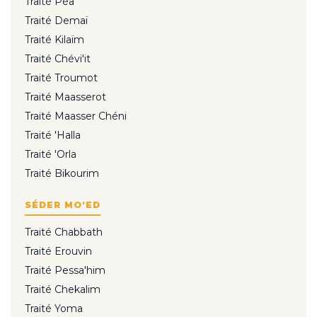
Traité Péa
Traité Demaï
Traité Kilaïm
Traité Chévi'it
Traité Troumot
Traité Maasserot
Traité Maasser Chéni
Traité 'Halla
Traité 'Orla
Traité Bikourim
SÉDER MO'ED
Traité Chabbath
Traité Erouvin
Traité Pessa'him
Traité Chekalim
Traité Yoma