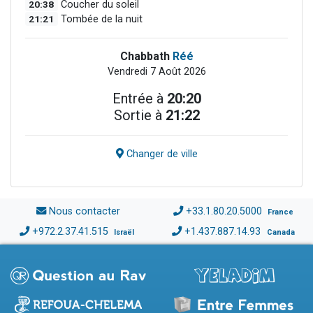
20:38
Coucher du soleil
21:21
Tombée de la nuit
Chabbath
Réé
Vendredi 7 Août 2026
Entrée à
20:20
Sortie à
21:22
Changer de ville
Nous contacter
+33.1.80.20.5000
France
+972.2.37.41.515
+1.437.887.14.93
Israël
Canada