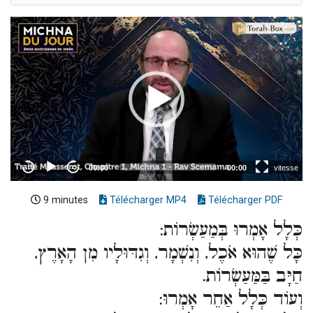
9 minutes
Télécharger MP4
Télécharger PDF
כְּלָל אָמְרוּ בְּמַעַשְׂרוֹת:
כָּל שֶׁהוּא אֹכֶל, וְנִשְׁמָר, וְגִדּוּלָיו מִן הָאָרֶץ,
חַיָּב בַּמַּעַשְׂרוֹת.
וְעוֹד כְּלָל אַחֵר אָמְרוּ: