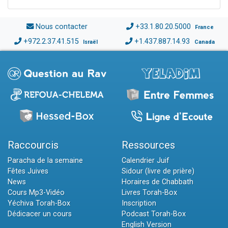
Nous contacter
+33.1.80.20.5000
France
+972.2.37.41.515
+1.437.887.14.93
Israël
Canada
Raccourcis
Ressources
Paracha de la semaine
Calendrier Juif
Fêtes Juives
Sidour (livre de prière)
News
Horaires de Chabbath
Cours Mp3-Vidéo
Livres Torah-Box
Yéchiva Torah-Box
Inscription
Dédicacer un cours
Podcast Torah-Box
English Version