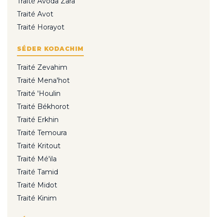
Traité Avoda Zara
Traité Avot
Traité Horayot
SÉDER KODACHIM
Traité Zevahim
Traité Mena'hot
Traité 'Houlin
Traité Békhorot
Traité Erkhin
Traité Temoura
Traité Kritout
Traité Mé'ila
Traité Tamid
Traité Midot
Traité Kinim