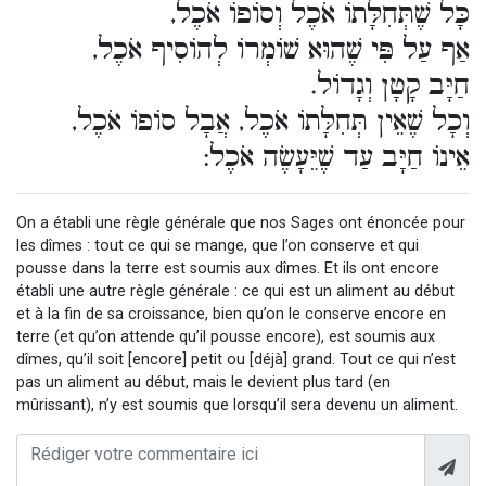
כָּל שֶׁתְּחִלָּתוֹ אֹכֶל וְסוֹפוֹ אֹכֶל,
אַף עַל פִּי שֶׁהוּא שׁוֹמְרוֹ לְהוֹסִיף אֹכֶל,
חַיָּב קָטָן וְגָדוֹל.
וְכָל שֶׁאֵין תְּחִלָּתוֹ אֹכֶל, אֲבָל סוֹפוֹ אֹכֶל,
אֵינוֹ חַיָּב עַד שֶׁיֵּעָשֶׂה אֹכֶל:
On a établi une règle générale que nos Sages ont énoncée pour
les dîmes : tout ce qui se mange, que l’on conserve et qui
pousse dans la terre est soumis aux dîmes. Et ils ont encore
établi une autre règle générale : ce qui est un aliment au début
et à la fin de sa croissance, bien qu’on le conserve encore en
terre (et qu’on attende qu’il pousse encore), est soumis aux
dîmes, qu’il soit [encore] petit ou [déjà] grand. Tout ce qui n’est
pas un aliment au début, mais le devient plus tard (en
mûrissant), n’y est soumis que lorsqu’il sera devenu un aliment.