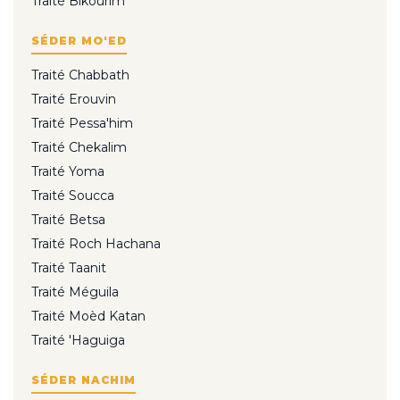
Traité Bikourim
SÉDER MO'ED
Traité Chabbath
Traité Erouvin
Traité Pessa'him
Traité Chekalim
Traité Yoma
Traité Soucca
Traité Betsa
Traité Roch Hachana
Traité Taanit
Traité Méguila
Traité Moèd Katan
Traité 'Haguiga
SÉDER NACHIM