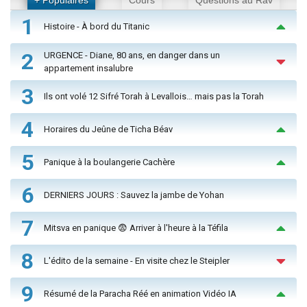
1
Histoire - À bord du Titanic
2
URGENCE - Diane, 80 ans, en danger dans un
appartement insalubre
3
Ils ont volé 12 Sifré Torah à Levallois… mais pas la Torah
4
Horaires du Jeûne de Ticha Béav
5
Panique à la boulangerie Cachère
6
DERNIERS JOURS : Sauvez la jambe de Yohan
7
Mitsva en panique 😨 Arriver à l'heure à la Téfila
8
L'édito de la semaine - En visite chez le Steipler
9
Résumé de la Paracha Réé en animation Vidéo IA