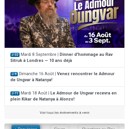
Mardi 8 Septembre |
Dinner d'hommage au Rav
J-32
Sitruk à Londres — 10 ans déjà
Dimanche 16 Août |
Venez rencontrer le Admour
J-9
de Ungvar à Natanya!
Mardi 18 Août |
Le Admour de Ungvar recevra en
J-11
plein Kikar de Natanya à Alonzo!
Voir tous les événements à venir
+ Populaires
Cours
Questions au Rav