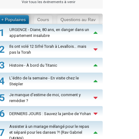
Voir tous les événements à venir
+ Populaires
Cours
Questions au Rav
1
URGENCE - Diane, 80 ans, en danger dans un
appartement insalubre
2
Ils ont volé 12 Sifré Torah à Levallois… mais
pas la Torah
3
Histoire - À bord du Titanic
4
L'édito de la semaine - En visite chez le
Steipler
5
Je manque d'estime de moi, comment y
remédier ?
6
DERNIERS JOURS : Sauvez la jambe de Yohan
Assister à un mariage mélangé pour le repas
7
et séparé pour les danses ?! (Rav Gabriel
DAYAN)