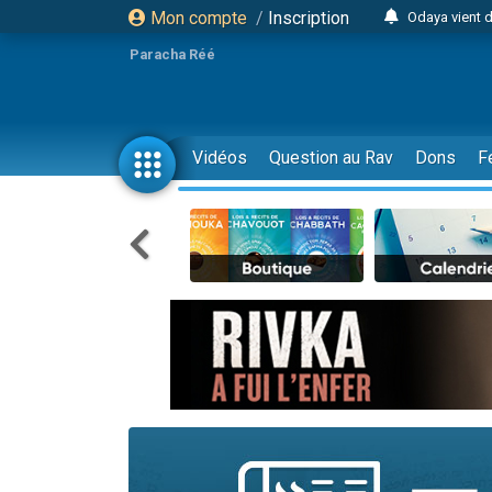
Mon compte
/
Inscription
Odaya vient 
3 personn
Paracha Réé
3 personn
2 personnes 
13 personnes
Vidéos
Question au Rav
Dons
F
12 nouve
30 perso
Il reste 
3 personnes 
2 personnes 
3 personnes 
2 nouvel
8 personn
Nouvelle émis
61 personnes