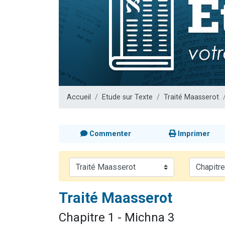
Ariel vient 
Il reste 
Nathaniel vi
6 personn
3 personnes 
Accueil
Etude sur Texte
Traité Maasserot
Commenter
Imprimer
Traité Maasserot
Chapitre 1 - Michna 3