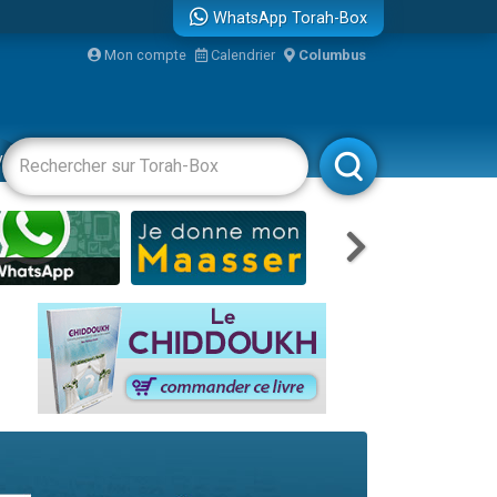
WhatsApp Torah-Box
Mon compte
Calendrier
Columbus
re
vertissements
Livres
Rabbanim
travers le temps