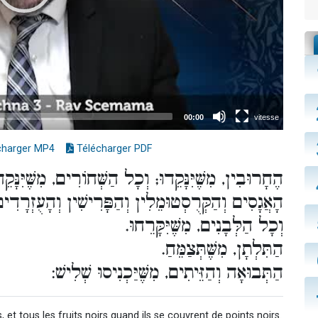
charger MP4
Télécharger PDF
הֶחָרוּבִין, מִשֶּׁיִּנָּקֵדוּ; וְכָל הַשְּׁחוֹרִים, מִשֶּׁיִּנָּקֵ.
הָאֲגָסִים וְהַקְּרֻסְטוּמֵלִין וְהַפָּרִישִׁין וְהָעֻזְרָדִים,;
וְכָל הַלְּבָנִים, מִשֶּׁיִּקָּרֵחוּ.
הַתִּלְתָן, מִשֶּׁתְּצַמֵּחַ.
הַתְּבוּאָה וְהַזֵּיתִים, מִשֶּׁיַּכְנִיסוּ שְׁלִישׁ:
 et tous les fruits noirs quand ils se couvrent de points noirs.