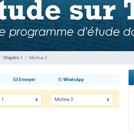
de donner son Maasser
49 places pour étudier en groupe sur Zoom
ent de donner son Maasser
es viennent de faire un don pour 5 enfants déjà orphelins risquent de perdre
viennent de nous rejoindre sur WhatsApp
Chapitre 1
Michna 3
Envoyer
WhatsApp