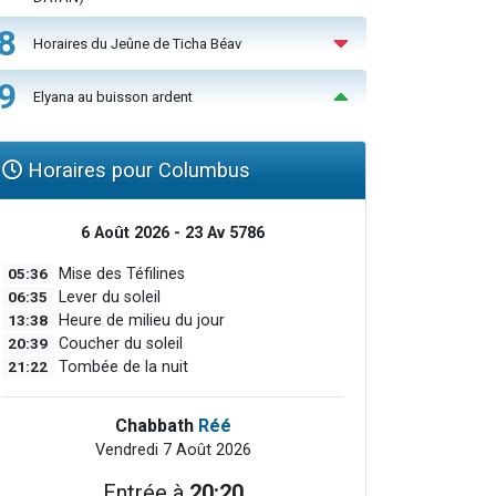
8
Horaires du Jeûne de Ticha Béav
9
Elyana au buisson ardent
Horaires pour Columbus
6 Août 2026 - 23 Av 5786
05:36
Mise des Téfilines
06:35
Lever du soleil
13:38
Heure de milieu du jour
20:39
Coucher du soleil
21:22
Tombée de la nuit
Chabbath
Réé
Vendredi 7 Août 2026
Entrée à
20:20