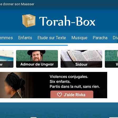
de donner son Maasser
es viennent de faire un don pour 5 jours de vacances aux Orphelins
es viennent de faire un don pour Diane, 80 ans, dans un appartement insalub
viennent de nous rejoindre sur WhatsApp
 viennent de demander une bénédiction
emmes
Enfants
Etude sur Texte
Musique
Paracha
Di
lles musiques dans Torah-Box Music
nnes viennent de faire un don pour Sauvez la jambe de Yohan
49 places pour étudier en groupe sur Zoom
viennent de nous rejoindre sur WhatsApp
viennent de nous rejoindre sur WhatsApp
viennent de nous rejoindre sur WhatsApp
les musiques dans Torah-Box Music
es viennent de faire un don pour Tsédaka : pauvres d'Israel
sion radio : Visions de grandeur n°104 : Le Chabbath et le Birkat Hamazone à 
 viennent de demander une bénédiction