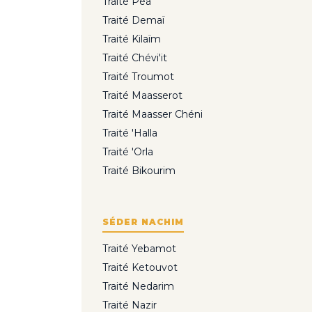
Traité Péa
Traité Demaï
Traité Kilaïm
Traité Chévi'it
Traité Troumot
Traité Maasserot
Traité Maasser Chéni
Traité 'Halla
Traité 'Orla
Traité Bikourim
SÉDER NACHIM
Traité Yebamot
Traité Ketouvot
Traité Nedarim
Traité Nazir