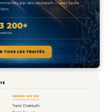
 commentés par des rabbanim — avec texte
tion.
3 200+
VIDÉOS
R TOUS LES TRAITÉS
TÉ
SÉDER MO'ED
Traité Chabbath