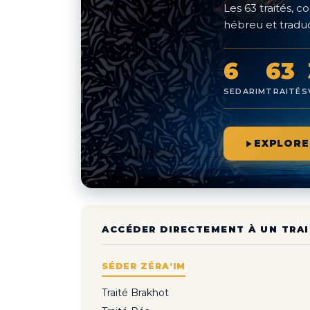
Les 63 traités,
hébreu et traduc
6
63
SEDARIM
TRAITÉS
EXPLORE
ACCÉDER DIRECTEMENT À UN TRAI
SÉDER ZÉRA'IM
Traité Brakhot